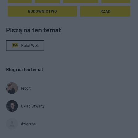
BUDOWNICTWO
RZĄD
Piszą na ten temat
Rafał Woś
Blogi na ten temat
report
Układ Otwarty
dzierzba