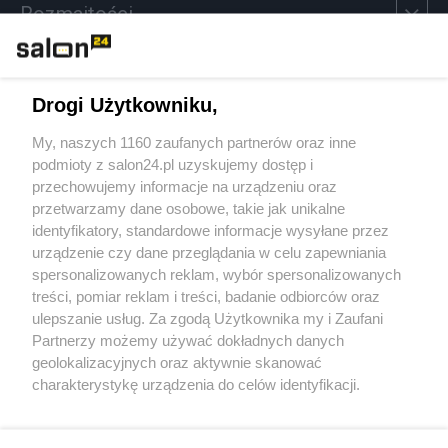
Rozmaitości
Technologie
Drogi Użytkowniku,
Sport
My, naszych 1160 zaufanych partnerów oraz inne
podmioty z salon24.pl uzyskujemy dostęp i
Społeczeństwo
przechowujemy informacje na urządzeniu oraz
przetwarzamy dane osobowe, takie jak unikalne
Kultura
identyfikatory, standardowe informacje wysyłane przez
urządzenie czy dane przeglądania w celu zapewniania
spersonalizowanych reklam, wybór spersonalizowanych
treści, pomiar reklam i treści, badanie odbiorców oraz
ulepszanie usług. Za zgodą Użytkownika my i Zaufani
X
Facebook
Instagram
Youtube
Partnerzy możemy używać dokładnych danych
geolokalizacyjnych oraz aktywnie skanować
charakterystykę urządzenia do celów identyfikacji.
Web Content Media sp. z o. o. © 2022
Ponieważ cenimy Twoją prywatność, prosimy o zgodę na
korzystanie z tych technologii poprzez kliknięcie