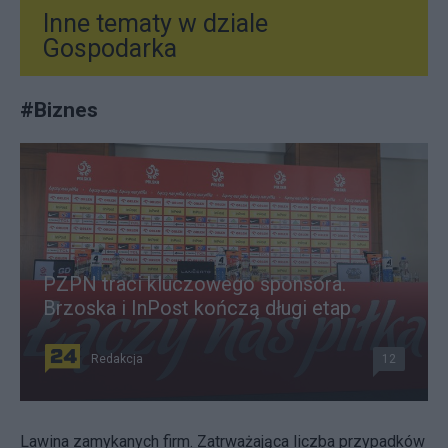
Inne tematy w dziale
Gospodarka
#
Biznes
PZPN traci kluczowego sponsora.
Brzoska i InPost kończą długi etap
Redakcja
12
Lawina zamykanych firm. Zatrważająca liczba przypadków