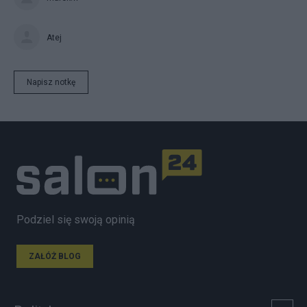
Atej
Napisz notkę
Podziel się swoją opinią
ZAŁÓŻ BLOG