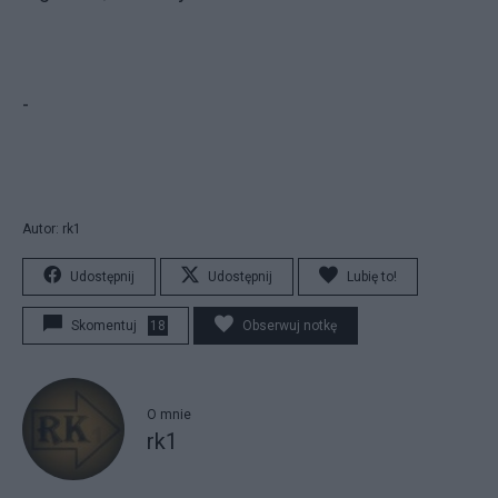
-
Autor: rk1
Udostępnij
Udostępnij
Lubię to!
Skomentuj
18
Obserwuj notkę
O mnie
rk1