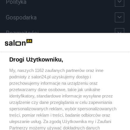
Polityka
Gospodarka
Rozmaitości
Technologie
Drogi Użytkowniku,
Sport
My, naszych 1162 zaufanych partnerów oraz inne
podmioty z salon24.pl uzyskujemy dostęp i
Społeczeństwo
przechowujemy informacje na urządzeniu oraz
przetwarzamy dane osobowe, takie jak unikalne
Kultura
identyfikatory, standardowe informacje wysyłane przez
urządzenie czy dane przeglądania w celu zapewniania
spersonalizowanych reklam, wybór spersonalizowanych
treści, pomiar reklam i treści, badanie odbiorców oraz
ulepszanie usług. Za zgodą Użytkownika my i Zaufani
X
Facebook
Instagram
Youtube
Partnerzy możemy używać dokładnych danych