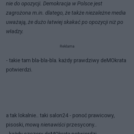
nie do opozycji. Demokracja w Polsce jest
zagrożona m.in. dlatego, że także niezależne media
uważają, że dużo łatwiej skakać po opozycji niż po
władzy.
Reklama
- takie tam bla-bla-bla. każdy prawdziwy deMOkrata
potwierdzi.
a tak lokalnie.. taki salon24 - ponoć prawicowy,
pisoski,
mową nienawiści
przesycony..
- każdy szczery deMOkrata potwierdzi..