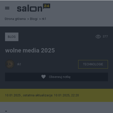
Strona główna
Blogi
rk1
377
BLOG
wolne media 2025
rk1
TECHNOLOGIE
Obserwuj notkę
10.01.2025 , ostatnia aktualizacja: 10.01.2025, 22:20
-