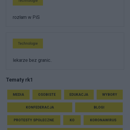
Technologie
rozłam w PiS
Technologie
lekarze bez granic..
Tematy rk1
MEDIA
OSOBISTE
EDUKACJA
WYBORY
KONFEDERACJA
BLOGI
PROTESTY SPOŁECZNE
KO
KORONAWIRUS