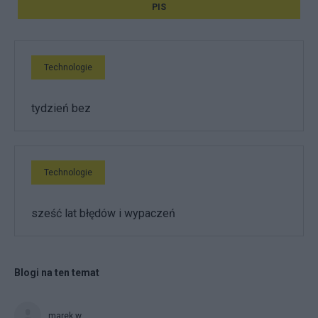
PIS
Technologie
tydzień bez
Technologie
sześć lat błędów i wypaczeń
Blogi na ten temat
marek.w