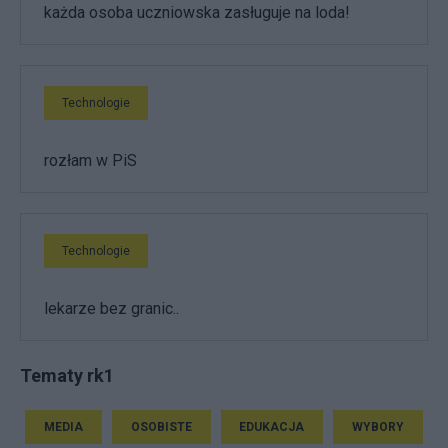
każda osoba uczniowska zasługuje na loda!
Technologie
rozłam w PiS
Technologie
lekarze bez granic..
Tematy rk1
MEDIA
OSOBISTE
EDUKACJA
WYBORY