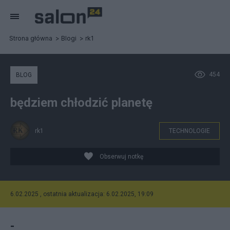
Strona główna
Blogi
rk1
454
BLOG
będziem chłodzić planetę
rk1
TECHNOLOGIE
Obserwuj notkę
6.02.2025 , ostatnia aktualizacja: 6.02.2025, 19:09
-