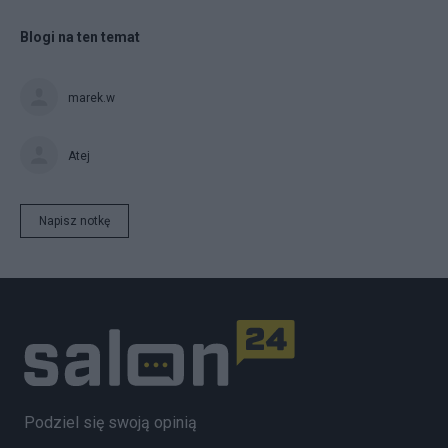
Blogi na ten temat
marek.w
Atej
Napisz notkę
Podziel się swoją opinią