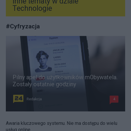
Inne tematy w dziale
Technologie
#
Cyfryzacja
Pilny apel do użytkowników mObywatela.
Zostały ostatnie godziny
Redakcja
4
Awaria kluczowego systemu. Nie ma dostępu do wielu
usług online