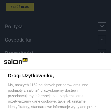
ZAŁÓŻ BLOG
Polityka
Gospodarka
Rozmaitości
Technologie
Drogi Użytkowniku,
Sport
My, naszych 1162 zaufanych partnerów oraz inne
podmioty z salon24.pl uzyskujemy dostęp i
Społeczeństwo
przechowujemy informacje na urządzeniu oraz
przetwarzamy dane osobowe, takie jak unikalne
Kultura
identyfikatory, standardowe informacje wysyłane przez