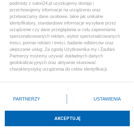
podmioty z salon24.pl uzyskujemy dostęp i
Społeczeństwo
przechowujemy informacje na urządzeniu oraz
przetwarzamy dane osobowe, takie jak unikalne
Kultura
identyfikatory, standardowe informacje wysyłane przez
urządzenie czy dane przeglądania w celu zapewniania
spersonalizowanych reklam, wybór spersonalizowanych
treści, pomiar reklam i treści, badanie odbiorców oraz
ulepszanie usług. Za zgodą Użytkownika my i Zaufani
X
Facebook
Instagram
Youtube
Partnerzy możemy używać dokładnych danych
geolokalizacyjnych oraz aktywnie skanować
charakterystykę urządzenia do celów identyfikacji.
Web Content Media sp. z o. o. © 2022
Ponieważ cenimy Twoją prywatność, prosimy o zgodę na
korzystanie z tych technologii poprzez kliknięcie
„Akceptuję”. Zgoda jest dobrowolna i zawsze możesz ją
Pomoc
O nas
Praca
Reklama
Kontakt
zmienić/wycofać klikając przycisk ustawień prywatności
PARTNERZY
USTAWIENIA
znajdujący się w lewym dolnym rogu strony
. Niektóre
rodzaje przetwarzania danych nie wymagają zgody
użytkownika, ale masz prawo sprzeciwić się takiemu
AKCEPTUJĘ
przetwarzaniu. Preferencje będą miały zastosowania tylko
Technologię dostarcza:
W3media.pl
na tej witrynie.