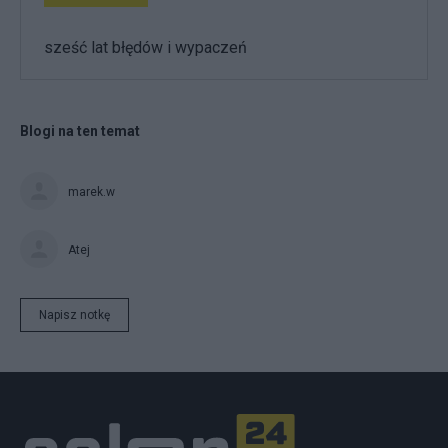
sześć lat błędów i wypaczeń
Blogi na ten temat
marek.w
Atej
Napisz notkę