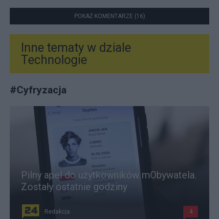
POKAŻ KOMENTARZE (16)
Inne tematy w dziale
Technologie
#
Cyfryzacja
Pilny apel do użytkowników mObywatela.
Zostały ostatnie godziny
Redakcja
4