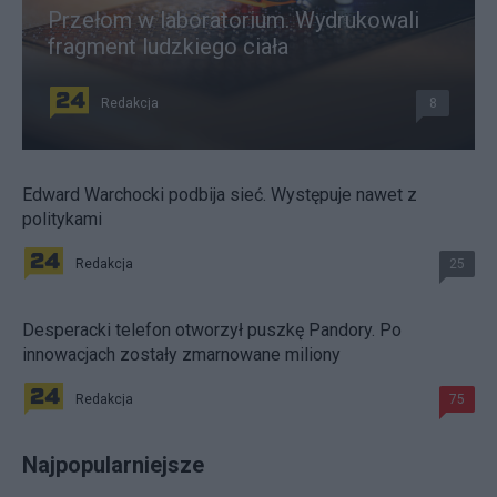
Przełom w laboratorium. Wydrukowali
fragment ludzkiego ciała
Redakcja
8
Edward Warchocki podbija sieć. Występuje nawet z
politykami
Redakcja
25
Desperacki telefon otworzył puszkę Pandory. Po
innowacjach zostały zmarnowane miliony
Redakcja
75
Najpopularniejsze