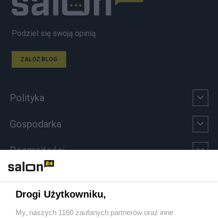
Podziel się swoją opinią
ZAŁÓŻ BLOG
Polityka
Gospodarka
Rozmaitości
Technologie
Drogi Użytkowniku,
Sport
My, naszych 1160 zaufanych partnerów oraz inne