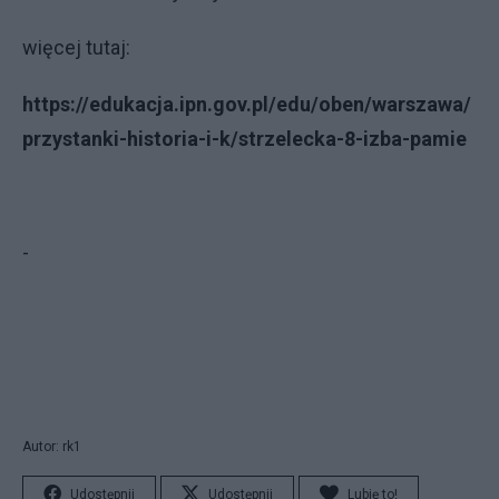
więcej tutaj:
https://edukacja.ipn.gov.pl/edu/oben/warszawa/
przystanki-historia-i-k/strzelecka-8-izba-pamie
-
Autor: rk1
Udostępnij
Udostępnij
Lubię to!