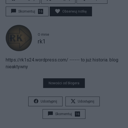
Skomentuj
16
Obserwuj notkę
O mnie
rk1
https://rk1s24.wordpress.com/ ------ to już historia. blog
nieaktywny
Nowości od blogera
Udostępnij
Udostępnij
Skomentuj
16