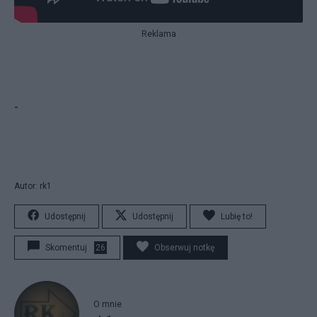
Reklama
-
Autor: rk1
Udostępnij
Udostępnij
Lubię to!
Skomentuj
26
Obserwuj notkę
O mnie