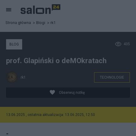
Strona główna
Blogi
rk1
435
BLOG
prof. Glapiński o deMOkratach
rk1
TECHNOLOGIE
Obserwuj notkę
13.06.2025 , ostatnia aktualizacja: 13.06.2025, 12:50
-