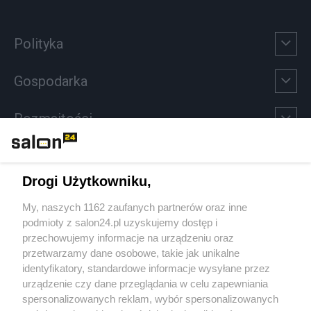
Polityka
Gospodarka
Rozmaitości
Technologie
Drogi Użytkowniku,
Sport
My, naszych 1162 zaufanych partnerów oraz inne
podmioty z salon24.pl uzyskujemy dostęp i
Społeczeństwo
przechowujemy informacje na urządzeniu oraz
przetwarzamy dane osobowe, takie jak unikalne
Kultura
identyfikatory, standardowe informacje wysyłane przez
urządzenie czy dane przeglądania w celu zapewniania
spersonalizowanych reklam, wybór spersonalizowanych