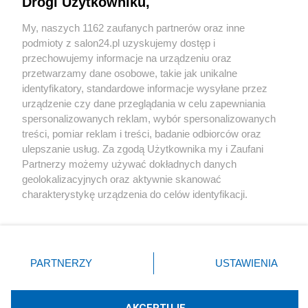
Drogi Użytkowniku,
Sport
My, naszych 1162 zaufanych partnerów oraz inne
podmioty z salon24.pl uzyskujemy dostęp i
Społeczeństwo
przechowujemy informacje na urządzeniu oraz
przetwarzamy dane osobowe, takie jak unikalne
Kultura
identyfikatory, standardowe informacje wysyłane przez
urządzenie czy dane przeglądania w celu zapewniania
spersonalizowanych reklam, wybór spersonalizowanych
treści, pomiar reklam i treści, badanie odbiorców oraz
ulepszanie usług. Za zgodą Użytkownika my i Zaufani
X
Facebook
Instagram
Youtube
Partnerzy możemy używać dokładnych danych
geolokalizacyjnych oraz aktywnie skanować
charakterystykę urządzenia do celów identyfikacji.
Web Content Media sp. z o. o. © 2022
Ponieważ cenimy Twoją prywatność, prosimy o zgodę na
korzystanie z tych technologii poprzez kliknięcie
„Akceptuję”. Zgoda jest dobrowolna i zawsze możesz ją
Pomoc
O nas
Praca
Reklama
Kontakt
zmienić/wycofać klikając przycisk ustawień prywatności
PARTNERZY
USTAWIENIA
znajdujący się w lewym dolnym rogu strony
. Niektóre
rodzaje przetwarzania danych nie wymagają zgody
użytkownika, ale masz prawo sprzeciwić się takiemu