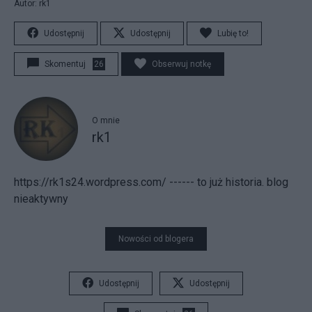
Autor: rk1
Udostępnij
Udostępnij
Lubię to!
Skomentuj
26
Obserwuj notkę
O mnie
rk1
https://rk1s24.wordpress.com/ ------ to już historia. blog
nieaktywny
Nowości od blogera
Udostępnij
Udostępnij