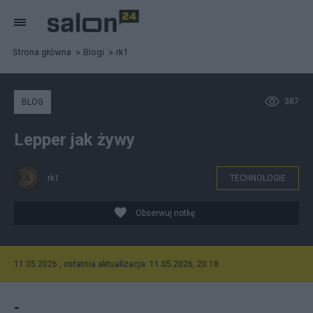
Strona główna
Blogi
rk1
387
BLOG
Lepper jak żywy
rk1
TECHNOLOGIE
Obserwuj notkę
11.05.2026 , ostatnia aktualizacja: 11.05.2026, 20:18
-