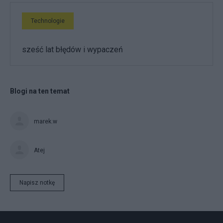
Technologie
sześć lat błędów i wypaczeń
Blogi na ten temat
marek.w
Atej
Napisz notkę