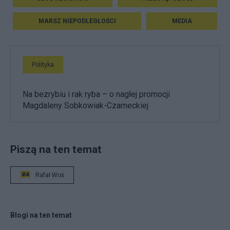
MARSZ NIEPODLEGŁOŚCI
MEDIA
Polityka
Na bezrybiu i rak ryba – o nagłej promocji
Magdaleny Sobkowiak-Czarneckiej
Piszą na ten temat
Rafał Woś
Blogi na ten temat