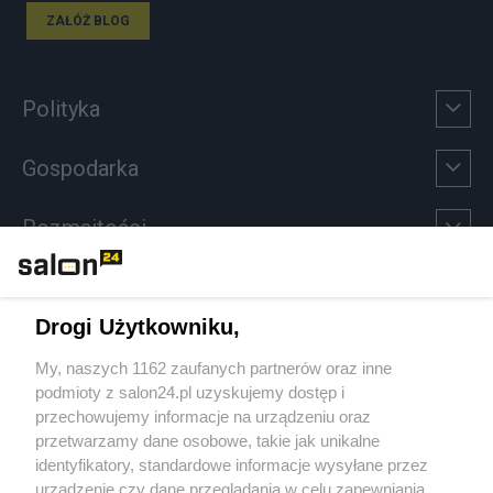
ZAŁÓŻ BLOG
Polityka
Gospodarka
Rozmaitości
Technologie
Drogi Użytkowniku,
Sport
My, naszych 1162 zaufanych partnerów oraz inne
podmioty z salon24.pl uzyskujemy dostęp i
Społeczeństwo
przechowujemy informacje na urządzeniu oraz
przetwarzamy dane osobowe, takie jak unikalne
Kultura
identyfikatory, standardowe informacje wysyłane przez
urządzenie czy dane przeglądania w celu zapewniania