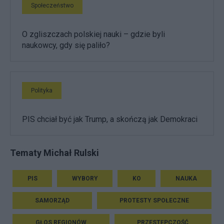
Społeczeństwo
O zgliszczach polskiej nauki – gdzie byli
naukowcy, gdy się paliło?
Polityka
PIS chciał być jak Trump, a skończą jak Demokraci
Tematy Michał Rulski
PIS
WYBORY
KO
NAUKA
SAMORZĄD
PROTESTY SPOŁECZNE
GŁOS REGIONÓW
PRZESTĘPCZOŚĆ