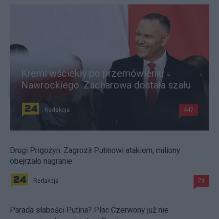
Kreml wściekły po przemówieniu
Nawrockiego. Zacharowa dostała szału
Redakcja
447
Drugi Prigożyn. Zagroził Putinowi atakiem, miliony
obejrzało nagranie
Redakcja
78
Parada słabości Putina? Plac Czerwony już nie