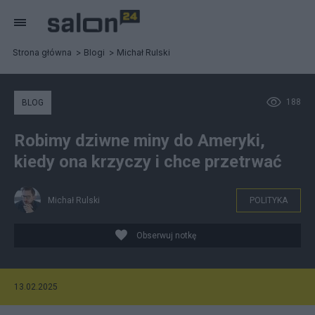
Strona główna
Blogi
Michał Rulski
188
BLOG
Robimy dziwne miny do Ameryki,
kiedy ona krzyczy i chce przetrwać
Michał Rulski
POLITYKA
Obserwuj notkę
13.02.2025