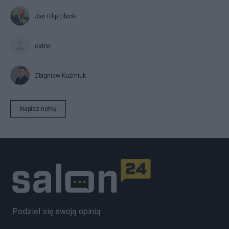
Jan Filip Libicki
catrw
Zbigniew Kuźmiuk
Napisz notkę
Podziel się swoją opinią