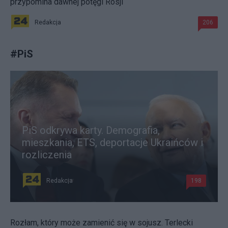
przypomina dawnej potęgi Rosji
Redakcja
206
#
PiS
PiS odkrywa karty. Demografia,
mieszkania, ETS, deportacje Ukraińców i
rozliczenia
Redakcja
198
Rozłam, który może zamienić się w sojusz. Terlecki