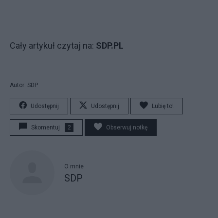
Cały artykuł czytaj na:
SDP.PL
Autor: SDP
Udostępnij
Udostępnij
Lubię to!
Skomentuj
2
Obserwuj notkę
O mnie
SDP