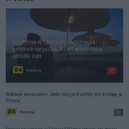
Drożyzna w Chorwacji odstrasza
polskich turystów. Rząd apelował o
obniżki cen
Redakcja
67
Wakacje europosłów. Jedni lecą pod palmy, inni zostają w
Polsce
Redakcja
35