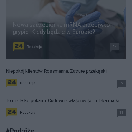
Nowa szczepionka mRNA przeciwko
grypie. Kiedy będzie w Europie?
Redakcja
34
Niepokój klientów Rossmanna. Zatrute przekąski
Redakcja
5
To nie tylko pokarm. Cudowne właściwości mleka matki
Redakcja
11
#
Podróże