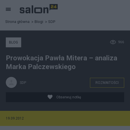
Strona główna
Blogi
SDP
966
BLOG
Prowokacja Pawła Mitera – analiza
Marka Palczewskiego
SDP
ROZMAITOŚCI
Obserwuj notkę
19.09.2012