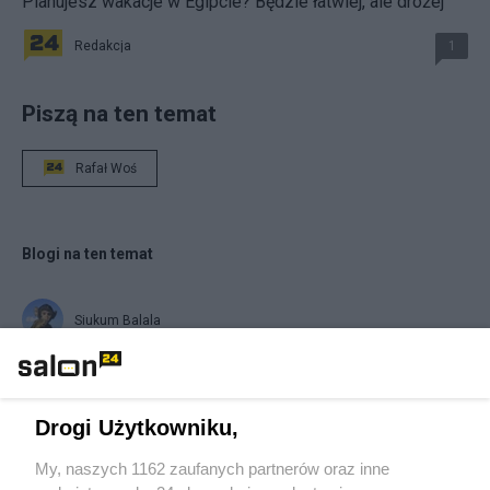
Planujesz wakacje w Egipcie? Będzie łatwiej, ale drożej
Redakcja
1
Piszą na ten temat
Rafał Woś
Blogi na ten temat
Siukum Balala
Stary Wyjadacz
Drogi Użytkowniku,
report
My, naszych 1162 zaufanych partnerów oraz inne