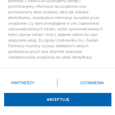
podmioty z salon24.pl uzyskujemy dostęp i
przechowujemy informacje na urządzeniu oraz
Napisz notkę
przetwarzamy dane osobowe, takie jak unikalne
identyfikatory, standardowe informacje wysyłane przez
urządzenie czy dane przeglądania w celu zapewniania
spersonalizowanych reklam, wybór spersonalizowanych
treści, pomiar reklam i treści, badanie odbiorców oraz
ulepszanie usług. Za zgodą Użytkownika my i Zaufani
Partnerzy możemy używać dokładnych danych
geolokalizacyjnych oraz aktywnie skanować
charakterystykę urządzenia do celów identyfikacji.
Podziel się swoją opinią
Ponieważ cenimy Twoją prywatność, prosimy o zgodę na
korzystanie z tych technologii poprzez kliknięcie
ZAŁÓŻ BLOG
„Akceptuję”. Zgoda jest dobrowolna i zawsze możesz ją
zmienić/wycofać klikając przycisk ustawień prywatności
PARTNERZY
USTAWIENIA
znajdujący się w lewym dolnym rogu strony
. Niektóre
Polityka
rodzaje przetwarzania danych nie wymagają zgody
użytkownika, ale masz prawo sprzeciwić się takiemu
AKCEPTUJĘ
przetwarzaniu. Preferencje będą miały zastosowania tylko
Gospodarka
na tej witrynie.