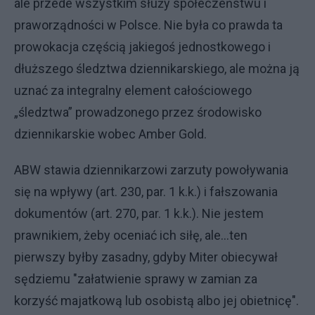
ale przede wszystkim służy społeczeństwu i
praworządności w Polsce. Nie była co prawda ta
prowokacja częścią jakiegoś jednostkowego i
dłuższego śledztwa dziennikarskiego, ale można ją
uznać za integralny element całościowego
„śledztwa” prowadzonego przez środowisko
dziennikarskie wobec Amber Gold.
ABW stawia dziennikarzowi zarzuty powoływania
się na wpływy (art. 230, par. 1 k.k.) i fałszowania
dokumentów (art. 270, par. 1 k.k.). Nie jestem
prawnikiem, żeby oceniać ich siłę, ale...ten
pierwszy byłby zasadny, gdyby Miter obiecywał
sędziemu "załatwienie sprawy w zamian za
korzyść majatkową lub osobistą albo jej obietnicę".