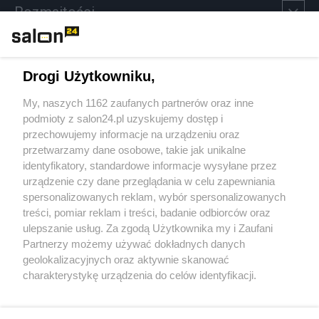
Rozmaitości
Technologie
Drogi Użytkowniku,
Sport
My, naszych 1162 zaufanych partnerów oraz inne
podmioty z salon24.pl uzyskujemy dostęp i
Społeczeństwo
przechowujemy informacje na urządzeniu oraz
przetwarzamy dane osobowe, takie jak unikalne
Kultura
identyfikatory, standardowe informacje wysyłane przez
urządzenie czy dane przeglądania w celu zapewniania
spersonalizowanych reklam, wybór spersonalizowanych
treści, pomiar reklam i treści, badanie odbiorców oraz
ulepszanie usług. Za zgodą Użytkownika my i Zaufani
X
Facebook
Instagram
Youtube
Partnerzy możemy używać dokładnych danych
geolokalizacyjnych oraz aktywnie skanować
charakterystykę urządzenia do celów identyfikacji.
Web Content Media sp. z o. o. © 2022
Ponieważ cenimy Twoją prywatność, prosimy o zgodę na
korzystanie z tych technologii poprzez kliknięcie