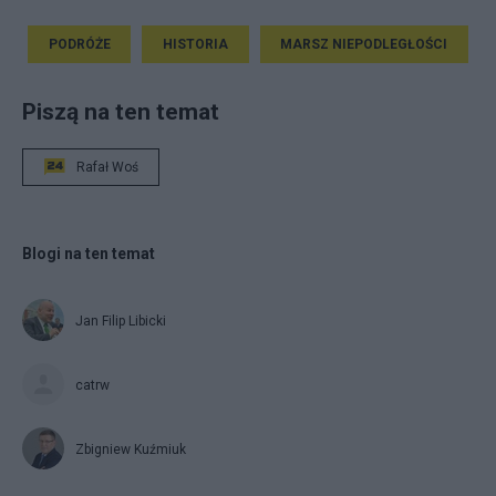
PODRÓŻE
HISTORIA
MARSZ NIEPODLEGŁOŚCI
Piszą na ten temat
Rafał Woś
Blogi na ten temat
Jan Filip Libicki
catrw
Zbigniew Kuźmiuk