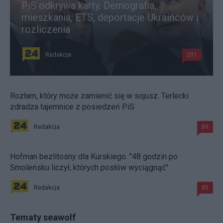
PiS odkrywa karty. Demografia,
mieszkania, ETS, deportacje Ukraińców i
rozliczenia
Redakcja
201
Rozłam, który może zamienić się w sojusz. Terlecki
zdradza tajemnice z posiedzeń PiS
Redakcja
89
Hofman bezlitosny dla Kurskiego. "48 godzin po
Smoleńsku liczył, których posłów wyciągnąć"
Redakcja
85
Tematy seawolf