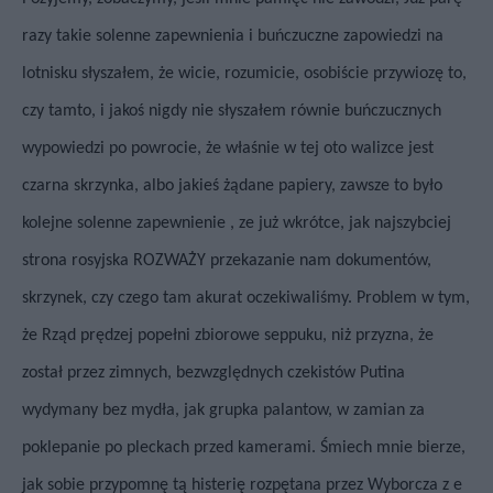
razy takie solenne zapewnienia i buńczuczne zapowiedzi na
lotnisku słyszałem, że wicie, rozumicie, osobiście przywiozę to,
czy tamto, i jakoś nigdy nie słyszałem równie buńczucznych
wypowiedzi po powrocie, że właśnie w tej oto walizce jest
czarna skrzynka, albo jakieś żądane papiery, zawsze to było
kolejne solenne zapewnienie , ze już wkrótce, jak najszybciej
strona rosyjska ROZWAŻY przekazanie nam dokumentów,
skrzynek, czy czego tam akurat oczekiwaliśmy. Problem w tym,
że Rząd prędzej popełni zbiorowe seppuku, niż przyzna, że
został przez zimnych, bezwzględnych czekistów Putina
wydymany bez mydła, jak grupka palantow, w zamian za
poklepanie po pleckach przed kamerami. Śmiech mnie bierze,
jak sobie przypomnę tą histerię rozpętana przez Wyborcza z e