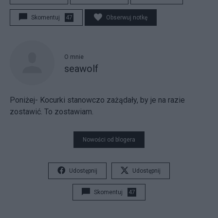
Skomentuj
47
Obserwuj notkę
O mnie
seawolf
Poniżej- Kocurki stanowczo zażądały, by je na razie
zostawić. To zostawiam.
Nowości od blogera
Udostępnij
Udostępnij
Skomentuj
47