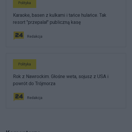
Polityka
Karaoke, basen z kulkami i tańce hulańce. Tak
resort "przepalał" publiczną kasę
Redakcja
Polityka
Rok z Nawrockim. Głośne weta, sojusz z USA i
powrót do Trójmorza
Redakcja