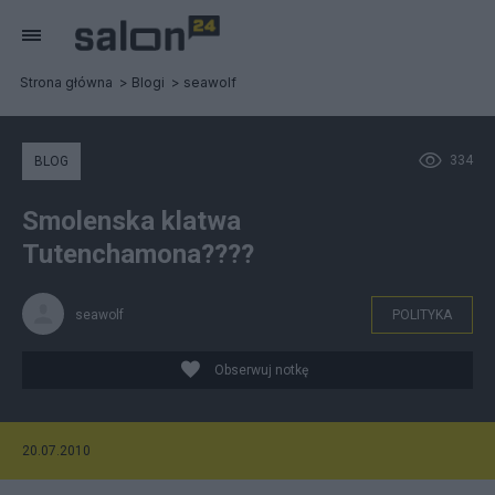
Strona główna
Blogi
seawolf
334
BLOG
Smolenska klatwa
Tutenchamona????
seawolf
POLITYKA
Obserwuj notkę
20.07.2010