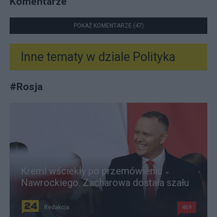
Komentarze
POKAŻ KOMENTARZE (47)
Inne tematy w dziale
Polityka
#
Rosja
Kreml wściekły po przemówieniu
Nawrockiego. Zacharowa dostała szału
Redakcja
469