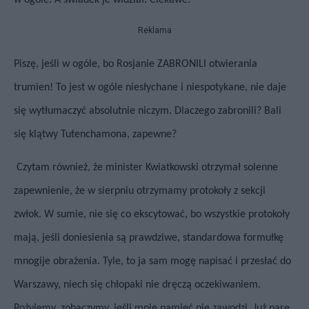
w ogóle. A świadek je widział. Ciekawe.
Reklama
Piszę, jeśli w ogóle, bo Rosjanie ZABRONILI otwierania
trumien! To jest w ogóle niesłychane i niespotykane, nie daje
się wytłumaczyć absolutnie niczym. Dlaczego zabronili? Bali
się klątwy Tutenchamona, zapewne?
Czytam również, że minister Kwiatkowski otrzymał solenne
zapewnienie, że w sierpniu otrzymamy protokoły z sekcji
zwłok. W sumie, nie się co ekscytować, bo wszystkie protokoły
mają, jeśli doniesienia są prawdziwe, standardowa formułkę
mnogije obrażenia. Tyle, to ja sam mogę napisać i przesłać do
Warszawy, niech się chłopaki nie dręczą oczekiwaniem.
Pożyjemy, zobaczymy, jeśli mnie pamięć nie zawodzi, Już parę