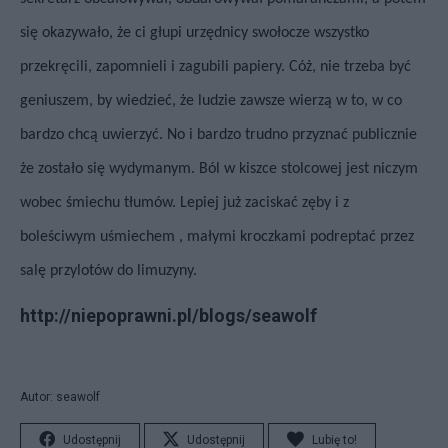
się okazywało, że ci głupi urzędnicy swołocze wszystko
przekręcili, zapomnieli
i zagubili papiery.
Cóż, nie trzeba być
geniuszem, by wiedzieć, że ludzie zawsze wierzą w to, w co
bardzo chcą uwierzyć. No i bardzo trudno przyznać publicznie
że zostało się wydymanym. Ból
w kiszce stolcowej jest niczym
wobec śmiechu tłumów. Lepiej już zaciskać zęby i z
boleściwym uśmiechem , małymi kroczkami podreptać przez
salę przylotów do limuzyny.
http://niepoprawni.pl/blogs/seawolf
Autor: seawolf
Udostępnij
Udostępnij
Lubię to!