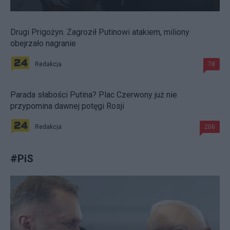
Drugi Prigożyn. Zagroził Putinowi atakiem, miliony
obejrzało nagranie
Redakcja
78
Parada słabości Putina? Plac Czerwony już nie
przypomina dawnej potęgi Rosji
Redakcja
206
#
PiS