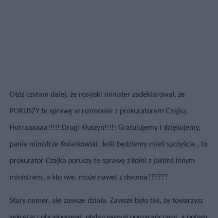
Otóż czytam dalej, że rosyjski minister zadeklarował, że
PORUSZY te sprawę w rozmowie z prokuratorem Czajką.
Hurraaaaaa!!!!! Drugi Kłuszyn!!!!! Gratulujemy i dziękujemy,
panie ministrze Kwiatkowski. Jeśli będziemy mieli szczęście , to
prokurator Czajka poruszy te sprawę z kolei z jakimś innym
ministrem, a kto wie, może nawet z dwoma??????
Stary numer, ale zawsze działa. Zawsze było tak, że towarzysz
sekretarz obcałowywał, obdarowywał pomarańczami, a potem