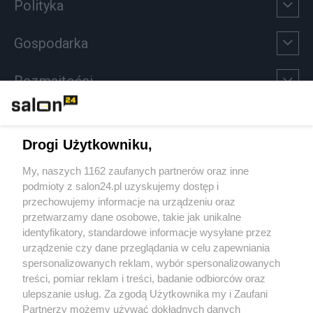
Polityka
Gospodarka
Rozmaitości
Technologie
Drogi Użytkowniku,
Sport
My, naszych 1162 zaufanych partnerów oraz inne
podmioty z salon24.pl uzyskujemy dostęp i
Społeczeństwo
przechowujemy informacje na urządzeniu oraz
przetwarzamy dane osobowe, takie jak unikalne
Kultura
identyfikatory, standardowe informacje wysyłane przez
urządzenie czy dane przeglądania w celu zapewniania
spersonalizowanych reklam, wybór spersonalizowanych
treści, pomiar reklam i treści, badanie odbiorców oraz
ulepszanie usług. Za zgodą Użytkownika my i Zaufani
X
Facebook
Instagram
Youtube
Partnerzy możemy używać dokładnych danych