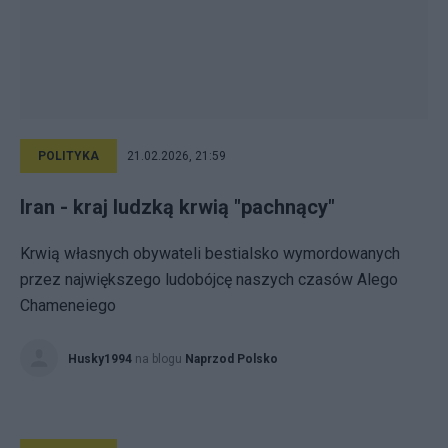
POLITYKA
21.02.2026, 21:59
Iran - kraj ludzką krwią "pachnący"
Krwią własnych obywateli bestialsko wymordowanych
przez największego ludobójcę naszych czasów Alego
Chameneiego
Husky1994
na blogu
Naprzod Polsko