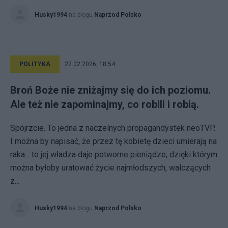
Husky1994
na blogu
Naprzod Polsko
POLITYKA
22.02.2026, 18:54
Broń Boże nie zniżajmy się do ich poziomu.
Ale też nie zapominajmy, co robili i robią.
Spójrzcie. To jedna z naczelnych propagandystek neoTVP.
I można by napisać, że przez tę kobietę dzieci umierają na
raka... to jej władza daje potworne pieniądze, dzięki którym
można byłoby uratować życie najmłodszych, walczących
z...
Husky1994
na blogu
Naprzod Polsko