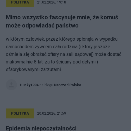
POLITYKA
21.02.2026, 19:18
Mimo wszystko fascynuje mnie, że komuś
może odpowiadać państwo
w którym człowiek, przez którego spłonęła w wypadku
samochodem żywcem cała rodzina (i który jeszcze
ośmiela się obrażać ofiary na sali sądowej) może dostać
maksymalnie 8 lat, za to ścigany pod dętymi i
sfabrykowanymi zarzutami...
Husky1994
na blogu
Naprzod Polsko
POLITYKA
20.02.2026, 21:59
Epidemia niepoczytalności