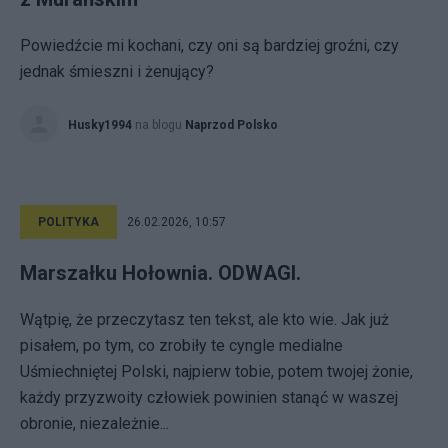
Powiedźcie mi kochani, czy oni są bardziej groźni, czy
jednak śmieszni i żenujący?
Husky1994
na blogu
Naprzod Polsko
POLITYKA
26.02.2026, 10:57
Marszałku Hołownia. ODWAGI.
Wątpię, że przeczytasz ten tekst, ale kto wie. Jak już
pisałem, po tym, co zrobiły te cyngle medialne
Uśmiechniętej Polski, najpierw tobie, potem twojej żonie,
każdy przyzwoity człowiek powinien stanąć w waszej
obronie, niezależnie...