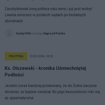
Zasztyletował żonę półtora roku temu i już jest wolny!
Lawina umorzeń w polskich sądach po brutalnych
zbrodniach
Husky1994
na blogu
Naprzod Polsko
POLITYKA
20.02.2026, 18:25
Ks. Olszewski - kronika Uśmiechniętej
Podłości
Jestem coraz bardziej przekonany, że do Żurka zaczyna
docierać, że będzie siedział. Bo jego bezczelność robi się
aż spazmatyczna