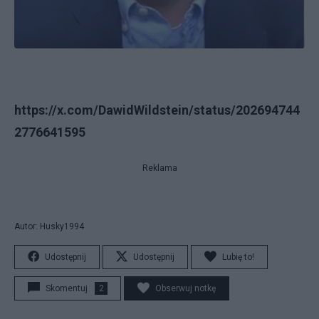
https://x.com/DawidWildstein/status/202694744
2776641595
Reklama
Autor: Husky1994
Udostępnij
Udostępnij
Lubię to!
Skomentuj
2
Obserwuj notkę