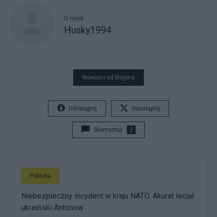
O mnie
Husky1994
Nowości od blogera
Udostępnij
Udostępnij
Skomentuj
2
Polityka
Niebezpieczny incydent w kraju NATO. Akurat leciał
ukraiński Antonow