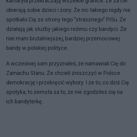
kamaryla przekraczają wszelkie granice. Że za cel
obierają sobie dzieci i żony. Że nic takiego nigdy nie
spotkało Cię ze strony tego "strasznego" PiSu. Że
działają jak służby jakiego reżimu czy bandyci. Że
niei mam brutalniejszej, bardziej przemocowej
bandy w polskiej polityce.
A wcześniej sam przyznałeś, że namawiali Cię do
Zamachu Stanu. Że chcieli zniszczyć w Polsce
demokrację i przekręcić wybory. I że to, co dziś Cię
spotyka, to zemsta za to, że nie zgodziłeś się na
ich bandyterkę.