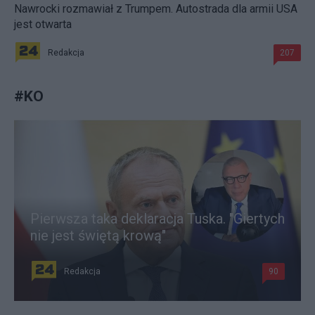
Nawrocki rozmawiał z Trumpem. Autostrada dla armii USA
jest otwarta
Redakcja
207
#
KO
Pierwsza taka deklaracja Tuska. "Giertych
nie jest świętą krową"
Redakcja
90