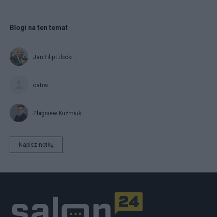
Blogi na ten temat
Jan Filip Libicki
catrw
Zbigniew Kuźmiuk
Napisz notkę