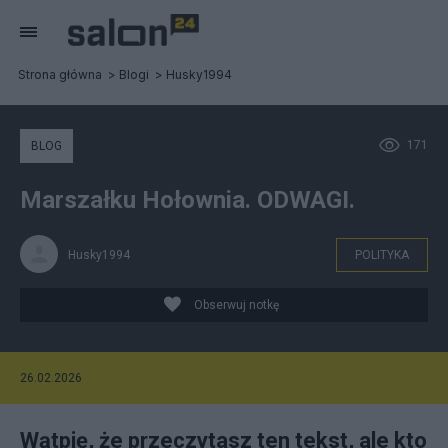
Strona główna
Blogi
Husky1994
171
BLOG
Marszałku Hołownia. ODWAGI.
Husky1994
POLITYKA
Obserwuj notkę
26.02.2026
Wątpię, że przeczytasz ten tekst, ale kto