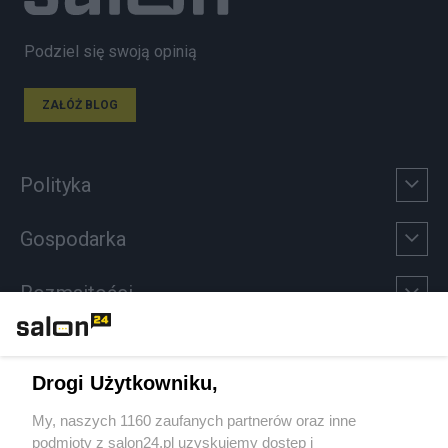
Podziel się swoją opinią
ZAŁÓŻ BLOG
Polityka
Gospodarka
Rozmaitości
Technologie
Drogi Użytkowniku,
Sport
My, naszych 1160 zaufanych partnerów oraz inne
podmioty z salon24.pl uzyskujemy dostęp i