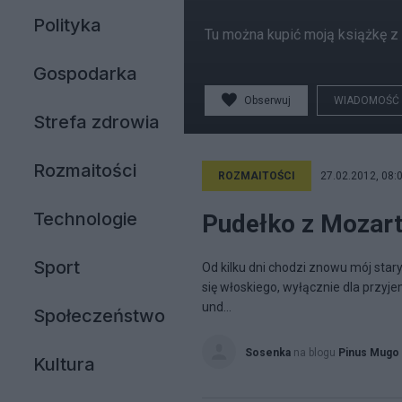
Polityka
Tu można kupić moją książkę z 
Gospodarka
Obserwuj
WIADOMOŚĆ
Strefa zdrowia
Rozmaitości
ROZMAITOŚCI
27.02.2012, 08:
Technologie
Pudełko z Mozar
Sport
Od kilku dni chodzi znowu mój sta
się włoskiego, wyłącznie dla przy
und...
Społeczeństwo
Sosenka
na blogu
Pinus Mugo
Kultura