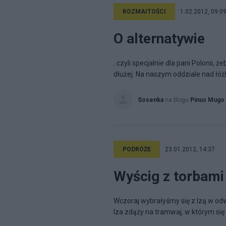
ROZMAITOŚCI
1.02.2012, 09:0
O alternatywie
..czyli specjalnie dla pani Polonii, 
dłużej. Na naszym oddziale nad łóż
Sosenka
na blogu
Pinus Mugo
PODRÓŻE
23.01.2012, 14:37
Wyścig z torbami
Wczoraj wybrałyśmy się z Izą w odw
Iza zdąży na tramwaj, w którym się u