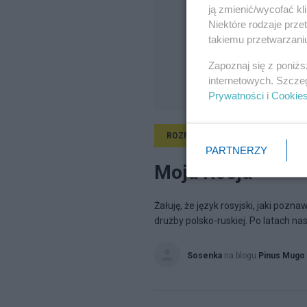
ją zmienić/wycofać kl
Niektóre rodzaje prz
takiemu przetwarzaniu
Zapoznaj się z poniż
internetowych. Szcze
Prywatności
i
Cookie
ROZMAITOŚCI
10.02.2012, 09:
PARTNERZY
Moja Rosja
Żałuję, że język rosyjski, jaki poz
drużby polsko-ruskiej. Po latach nas
Sosenka
na blogu
Pinus Mugo