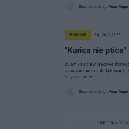
Sosenka
na blogu
Pinus Mugo
PODRÓŻE
2.01.2012, 22:58
"Kurica nie ptica"
Byłam kilka dni w Krakowie. Którego
razem poznałam młodą Rosjankę z
rosyjską, potem...
Sosenka
na blogu
Pinus Mugo
POPRZEDNIA STRO