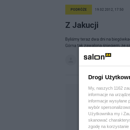
PODRÓŻE
19.02.2012, 17:50
Z Jakucji
Byliśmy teraz dwa dni na biegówka
Górna tak zawalona śniegiem, że sam
Sosenka
na blogu
Pinus Mugo
Drogi Użytkow
My, naszych 1162 zau
informacje na urządze
informacje wysyłane 
wybór spersonalizowan
Użytkownika my i Zau
skanować charakterys
zgodę na korzystanie 