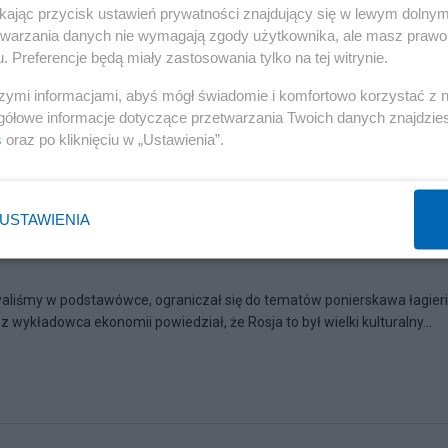
ikając przycisk ustawień prywatności znajdujący się w lewym dolny
etwarzania danych nie wymagają zgody użytkownika, ale masz prawo 
. Preferencje będą miały zastosowania tylko na tej witrynie.
szymi informacjami, abyś mógł świadomie i komfortowo korzystać z
gółowe informacje dotyczące przetwarzania Twoich danych znajdzi
s
oraz po kliknięciu w „Ustawienia”.
58
USTAWIENIA
nawaliśmy w podstawówce, ograniczał się do tematów ponierskawa łagieri
z wykładowca ekonomii powiedział, że Rosja to był wielki kulturalny...