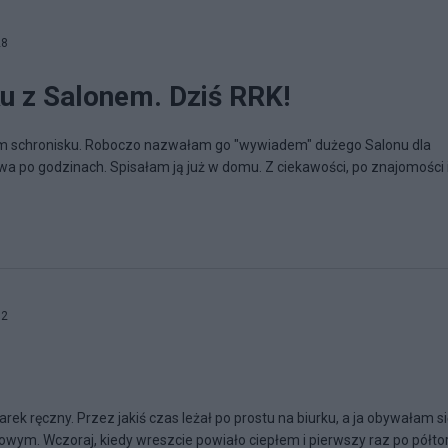
28
 z Salonem. Dziś RRK!
kim schronisku. Roboczo nazwałam go "wywiadem" dużego Salonu dla
wa po godzinach. Spisałam ją już w domu. Z ciekawości, po znajomości i 
02
rek ręczny. Przez jakiś czas leżał po prostu na biurku, a ja obywałam si
ym. Wczoraj, kiedy wreszcie powiało ciepłem i pierwszy raz po półtora