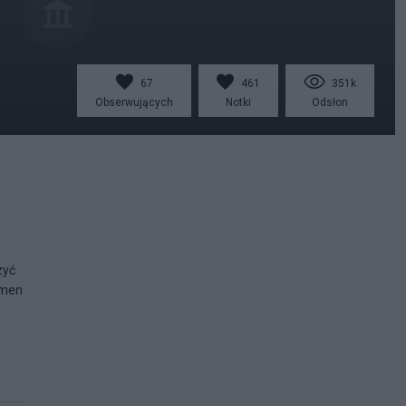
67
461
351k
Obserwujących
Notki
Odsłon
zyć
amen