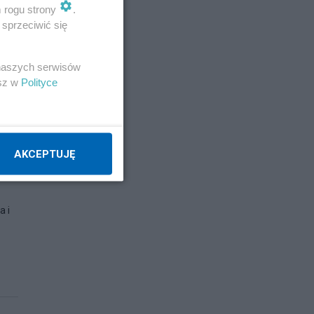
m rogu strony
.
sprzeciwić się
 naszych serwisów
esz w
Polityce
AKCEPTUJĘ
a i