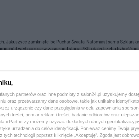
ch. Jakuszyce zamknięte, bo Puchar Świata. Natomiast sama Szklarsk
ochód wrył nam się w zaspę pod stacją PKP, i dalej trzeba było iść pod.
niku,
fanych partnerów oraz inne podmioty z salon24.pl uzyskujemy dost
niu oraz przetwarzamy dane osobowe, takie jak unikalne identyfikat
przez urządzenie czy dane przeglądania w celu zapewniania sperson
ych treści, pomiar reklam i treści, badanie odbiorców oraz ulepszan
fani Partnerzy możemy używać dokładnych danych geolokalizacyjn
tykę urządzenia do celów identyfikacji. Ponieważ cenimy Twoją pry
z tych technologii poprzez kliknięcie „Akceptuję”. Zgoda jest dobro