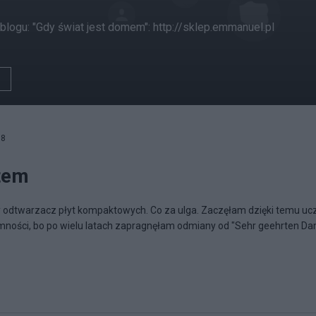
blogu: "Gdy świat jest domem": http://sklep.emmanuel.pl
08
tem
ry odtwarzacz płyt kompaktowych. Co za ulga. Zaczęłam dzięki temu uc
jemności, bo po wielu latach zapragnęłam odmiany od "Sehr geehrten D