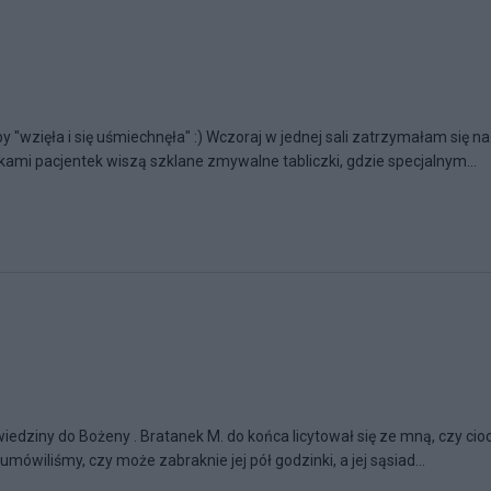
9
żeby "wzięła i się uśmiechnęła" :) Wczoraj w jednej sali zatrzymałam się na
kami pacjentek wiszą szklane zmywalne tabliczki, gdzie specjalnym...
iedziny do Bożeny . Bratanek M. do końca licytował się ze mną, czy cio
mówiliśmy, czy może zabraknie jej pół godzinki, a jej sąsiad...