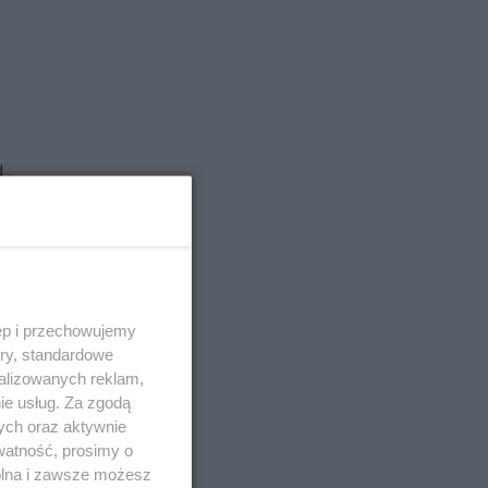
a
..
ęp i przechowujemy
ory, standardowe
alizowanych reklam,
ie usług. Za zgodą
ych oraz aktywnie
watność, prosimy o
wolna i zawsze możesz