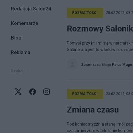
Redakcja Salon24
ROZMAITOŚCI
25.02.2012, 08:
Komentarze
Rozmowy Saloniku
Blogi
Pomysł przyśnił mi się w narciars
Saloniku, a jest to właściwie rozmo
Reklama
Sosenka
na blogu
Pinus Mugo
Szukaj:
ROZMAITOŚCI
23.02.2012, 08:
Zmiana czasu
Pod koniec stycznia stanął mój zega
czasomierzem w telefonie komórkow