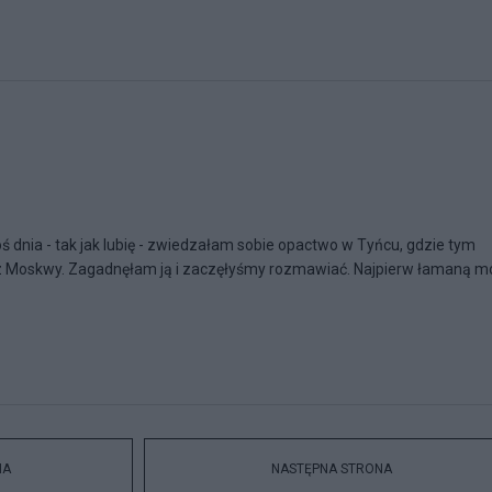
ś dnia - tak jak lubię - zwiedzałam sobie opactwo w Tyńcu, gdzie tym
 Moskwy. Zagadnęłam ją i zaczęłyśmy rozmawiać. Najpierw łamaną 
NA
NASTĘPNA STRONA