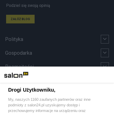
Podziel się swoją opinią
ZAŁÓŻ BLOG
Polityka
Gospodarka
Rozmaitości
Technologie
Drogi Użytkowniku,
Sport
My, naszych 1160 zaufanych partnerów oraz inne
podmioty z salon24.pl uzyskujemy dostęp i
Społeczeństwo
przechowujemy informacje na urządzeniu oraz