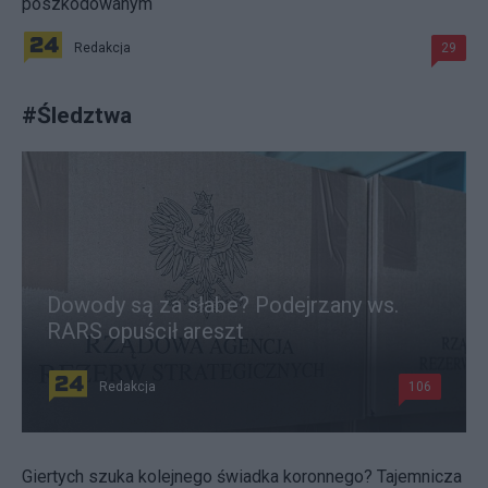
poszkodowanym
Redakcja
29
#
Śledztwa
Dowody są za słabe? Podejrzany ws.
RARS opuścił areszt
Redakcja
106
Giertych szuka kolejnego świadka koronnego? Tajemnicza