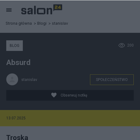
Strona główna
Blogi
stanislav
200
BLOG
Absurd
stanislav
SPOŁECZEŃSTWO
Obserwuj notkę
13.07.2025
Troska