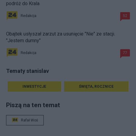
podróż do Krala
Redakcja
52
Obajtek usłyszał zarzut za usunięcie "Nie" ze stacji.
"Jestem dumny"
Redakcja
77
Tematy stanislav
INWESTYCJE
ŚWIĘTA, ROCZNICE
Piszą na ten temat
Rafał Woś