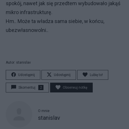
spokój, nawet jak się przedtem wybudowało jakąś
mikro infrastrukturę.
Hm.. Może ta władza sama siebie, w końcu,
ubezwłasnowolni..
Autor: stanislav
Udostępnij
Udostępnij
Lubię to!
Skomentuj
2
Obserwuj notkę
O mnie
stanislav