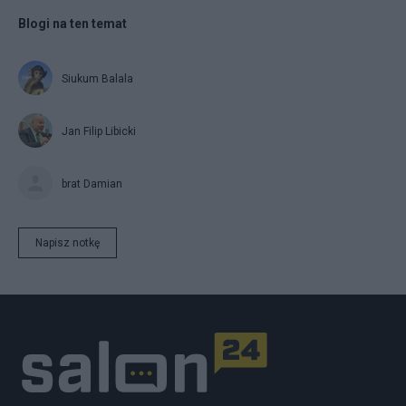
Blogi na ten temat
Siukum Balala
Jan Filip Libicki
brat Damian
Napisz notkę