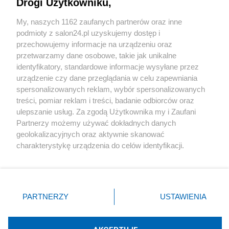
Drogi Użytkowniku,
Sport
My, naszych 1162 zaufanych partnerów oraz inne
podmioty z salon24.pl uzyskujemy dostęp i
Społeczeństwo
przechowujemy informacje na urządzeniu oraz
przetwarzamy dane osobowe, takie jak unikalne
Kultura
identyfikatory, standardowe informacje wysyłane przez
urządzenie czy dane przeglądania w celu zapewniania
spersonalizowanych reklam, wybór spersonalizowanych
treści, pomiar reklam i treści, badanie odbiorców oraz
ulepszanie usług. Za zgodą Użytkownika my i Zaufani
X
Facebook
Instagram
Youtube
Partnerzy możemy używać dokładnych danych
geolokalizacyjnych oraz aktywnie skanować
charakterystykę urządzenia do celów identyfikacji.
Web Content Media sp. z o. o. © 2022
Ponieważ cenimy Twoją prywatność, prosimy o zgodę na
korzystanie z tych technologii poprzez kliknięcie
„Akceptuję”. Zgoda jest dobrowolna i zawsze możesz ją
Pomoc
O nas
Praca
Reklama
Kontakt
zmienić/wycofać klikając przycisk ustawień prywatności
PARTNERZY
USTAWIENIA
znajdujący się w lewym dolnym rogu strony
. Niektóre
rodzaje przetwarzania danych nie wymagają zgody
użytkownika, ale masz prawo sprzeciwić się takiemu