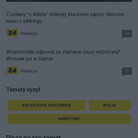
Z ustawy "o Airbnb" zniknęły kluczowe zapisy. Ministra
mówi o lobbingu
Redakcja
34
Wiceminister odpowie za złamanie ciszy wyborczej?
Wniosek już w Sejmie
Redakcja
37
Tematy syzyf
KATASTROFA SMOLEŃSKA
ROSJA
EMERYTURY
Piszą na ten temat