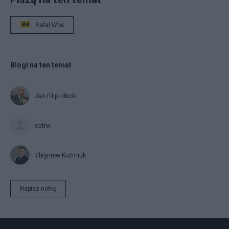
Rafał Woś
Blogi na ten temat
Jan Filip Libicki
catrw
Zbigniew Kuźmiuk
Napisz notkę