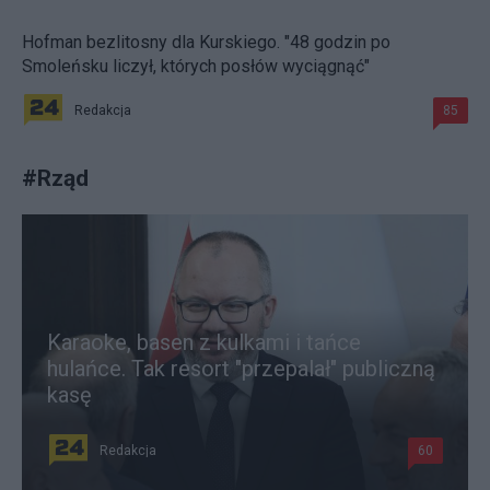
Hofman bezlitosny dla Kurskiego. "48 godzin po
Smoleńsku liczył, których posłów wyciągnąć"
Redakcja
85
#
Rząd
Karaoke, basen z kulkami i tańce
hulańce. Tak resort "przepalał" publiczną
kasę
Redakcja
60