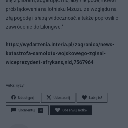
się z pilotem, sugerując mu, aby nie podejmował
prób lądowania na lotnisku Mzuzu ze względu na
złą pogodę i słabą widoczność, a także poprosili o
zawrócenie do Lilongwe."
https://wydarzenia.interia.pl/zagranica/news-
katastrofa-samolotu-wojskowego-zginal-
wiceprezydent-afrykans,nId,7567964
Autor: syzyf
Udostępnij
Udostępnij
Lubię to!
Skomentuj
4
Obserwuj notkę