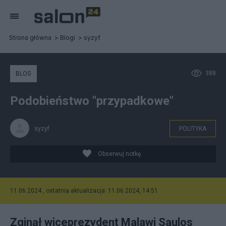
Strona główna
Blogi
syzyf
388
BLOG
Podobieństwo "przypadkowe"
syzyf
POLITYKA
Obserwuj notkę
11.06.2024 , ostatnia aktualizacja: 11.06.2024, 14:51
Zginął wiceprezydent Malawi Saulos