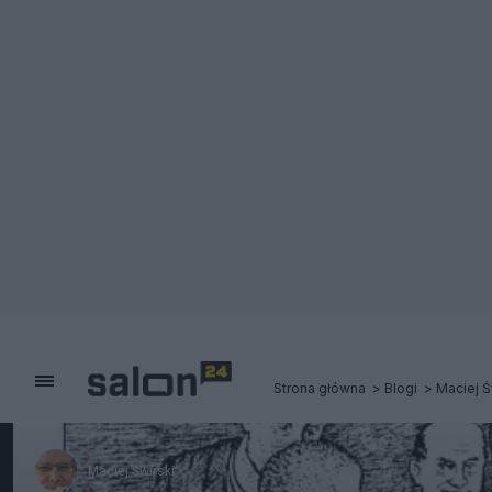
Strona główna
Blogi
Maciej Ś
Maciej Świrski