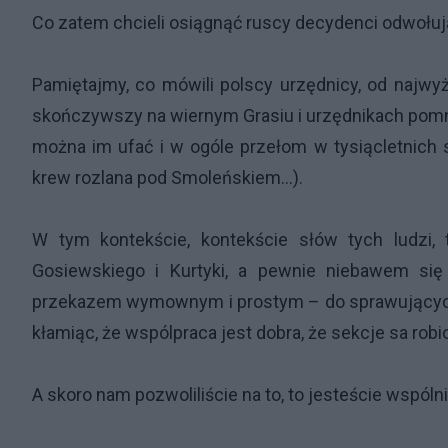
Co zatem chcieli osiągnąć ruscy decydenci odwołują
Pamiętajmy, co mówili polscy urzędnicy, od najwyż
skończywszy na wiernym Grasiu i urzędnikach pomni
można im ufać i w ogóle przełom w tysiącletnich 
krew rozlana pod Smoleńskiem…).
W tym kontekście, kontekście słów tych ludzi, t
Gosiewskiego i Kurtyki, a pewnie niebawem się
przekazem wymownym i prostym – do sprawujących wł
kłamiąc, że wspólpraca jest dobra, że sekcje sa robi
A skoro nam pozwoliliście na to, to jesteście wspóln