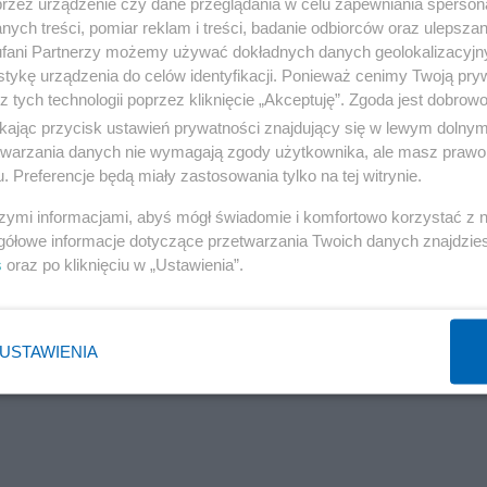
przez urządzenie czy dane przeglądania w celu zapewniania sperson
ych treści, pomiar reklam i treści, badanie odbiorców oraz ulepszan
fani Partnerzy możemy używać dokładnych danych geolokalizacyjn
tykę urządzenia do celów identyfikacji. Ponieważ cenimy Twoją pry
z tych technologii poprzez kliknięcie „Akceptuję”. Zgoda jest dobro
ikając przycisk ustawień prywatności znajdujący się w lewym dolny
etwarzania danych nie wymagają zgody użytkownika, ale masz prawo 
. Preferencje będą miały zastosowania tylko na tej witrynie.
szymi informacjami, abyś mógł świadomie i komfortowo korzystać z
gółowe informacje dotyczące przetwarzania Twoich danych znajdzi
s
oraz po kliknięciu w „Ustawienia”.
USTAWIENIA