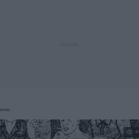
wirski
8