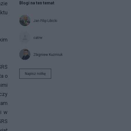
zie
Blogi na ten temat
aktu
Jan Filip Libicki
catrw
kim
Zbigniew Kuźmiuk
ZSRS
Napisz notkę
ta o
imi
 czy
tam
i w
ZSRS
wiat