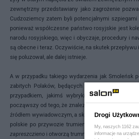
zewnętrzny przedstawiany jako zagrożenie pozwa
Cudzoziemcy zatem byli potencjalnymi szpiegami 
ponieważ współczesne państwo rosyjskie jest kole
narodu rosyjskiego, więc i obyczaje, procedury i n
są obecne i teraz. Oczywiście, na skutek przepływu
się poluzował, ale dalej istnieje.
A w przypadku takiego wydarzenia jak Smoleńsk po
zabitych Polaków, będących w przeszłości i w 
przypadkiem, jakimś wybrykiem nierozgarnięte
począwszy od tego, że znalezione przy zwłokach do
Drogi Użytkow
źródłem wywiadowczym, a skończywszy na tym, że d
polskie po przywozie trumien do Polski, a więc, 
My, naszych 1162 zau
informacje na urządze
zapreszczieno
i otworzą trumny. Na taki wypadek mus