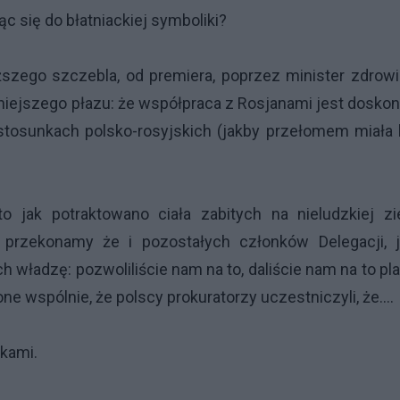
c się do błatniackiej symboliki?
szego szczebla, od premiera, poprzez minister zdrowi
ejszego płazu: że współpraca z Rosjanami jest doskon
stosunkach polsko-rosyjskich (jakby przełomem miała
o jak potraktowano ciała zabitych na nieludzkiej zi
 przekonamy że i pozostałych członków Delegacji, j
adzę: pozwoliliście nam na to, daliście nam na to pl
one wspólnie, że polscy prokuratorzy uczestniczyli, że….
ikami.