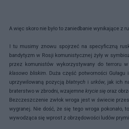
A więc skoro nie było to zaniedbanie wynikające z r
I tu musimy znowu spojrzeć na specyficzną rusk
bandytyzm w Rosji komunistycznej żyły w symbiozie
przez komunistów wykorzystywany do terroru 
klasowo bliskim
. Duża część potworności Gułagu 
uprzywilowaną pozycją
błatnych
i
urków
, jak ich 
braterstwo w zbrodni, wzajemne
krycie się
oraz obr
Bezczeszczenie zwłok wroga jest w świecie prze
wygranej. Nie dość, że się tego wroga pokonało, t
wywodząca się wprost z obrzędowości ludów prym