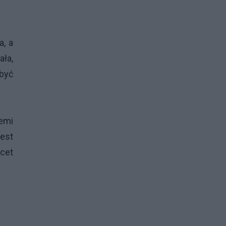
a, a
ała,
 być
emi
est
acet