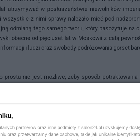
lał utrzymywać w posłuszeństwie niewolników imperi
i wszystkie z nimi sprawy należało mieć pod nadzorem
jną odmianą tego samego tworu, który pasożytuje na c
awyki obecne od pięciuset lat w Moskowii z całą pewno
 informacji i ludzi oraz swobody podróżowania gorset ba
 prostu nie jest możliwe, żeby sposób potraktowania 
dniu wydarzenia wysokimi urzędnikami państwowymi, 
go felczera. Sprawa musiała być pod ścisłym nadzo
kumenty, telefony i urządzenia elektroniczne były ce
niku,
owodzący akcją nie byli pewni, jak zachowają się wł
czy na pewno posłuchają ruskiego polecenia
otkritije g
fanych partnerów oraz inne podmioty z salon24.pl uzyskujemy dost
niu oraz przetwarzamy dane osobowe, takie jak unikalne identyfikat
iał być opracowany plan reakcji na to.