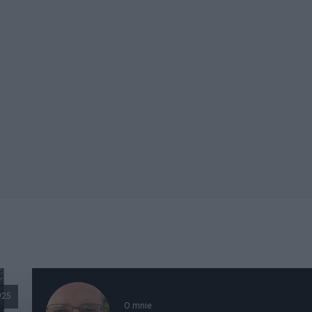
925
O mnie