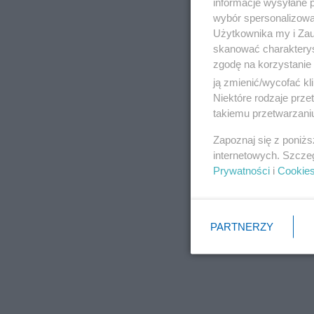
informacje wysyłane 
wybór spersonalizowan
Użytkownika my i Zau
skanować charakterys
zgodę na korzystanie 
ją zmienić/wycofać kl
Niektóre rodzaje prz
takiemu przetwarzaniu
Zapoznaj się z poniż
internetowych. Szcze
Prywatności
i
Cookie
PARTNERZY