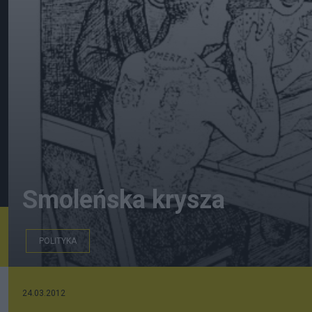
Smoleńska krysza
POLITYKA
24.03.2012