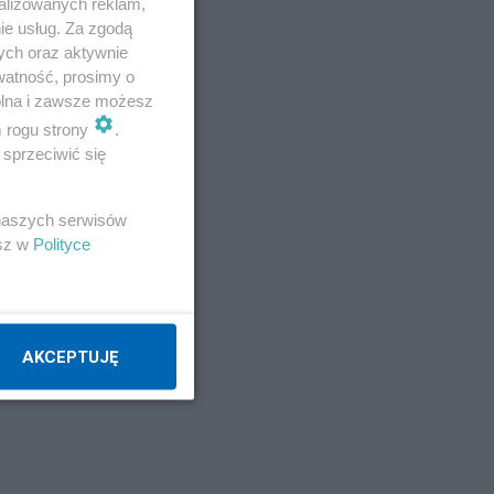
alizowanych reklam,
ie usług. Za zgodą
ych oraz aktywnie
watność, prosimy o
wolna i zawsze możesz
m rogu strony
.
sprzeciwić się
 naszych serwisów
esz w
Polityce
AKCEPTUJĘ