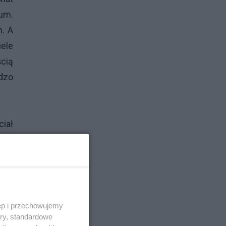
um.
. A
iele
ścią
rdzo
ciał
był
rem
nnym
adze
roba
ęp i przechowujemy
ory, standardowe