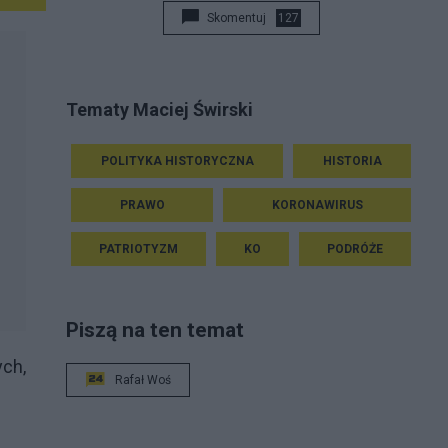
Skomentuj
127
Tematy Maciej Świrski
POLITYKA HISTORYCZNA
HISTORIA
PRAWO
KORONAWIRUS
PATRIOTYZM
KO
PODRÓŻE
Piszą na ten temat
ch,
Rafał Woś