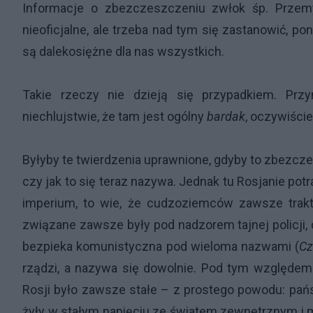
Informacje o zbezczeszczeniu zwłok śp. Przemy
nieoficjalne, ale trzeba nad tym się zastanowić, po
są dalekosiężne dla nas wszystkich.
Takie rzeczy nie dzieją się przypadkiem. Pr
niechlujstwie, że tam jest ogólny
bardak
, oczywiści
Byłyby te twierdzenia uprawnione, gdyby to zbezc
czy jak to się teraz nazywa. Jednak tu Rosjanie potr
imperium, to wie, że cudzoziemców zawsze trakt
związane zawsze były pod nadzorem tajnej policji, 
bezpieka komunistyczna pod wieloma nazwami (
Cz
rządzi, a nazywa się dowolnie. Pod tym względem
Rosji było zawsze stałe – z prostego powodu: pań
żyły w stałym napięciu ze światem zewnętrznym i m