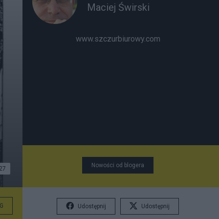
Maciej Świrski
www.szczurbiurowy.com
Nowości od blogera
27
G
Udostępnij
Udostępnij