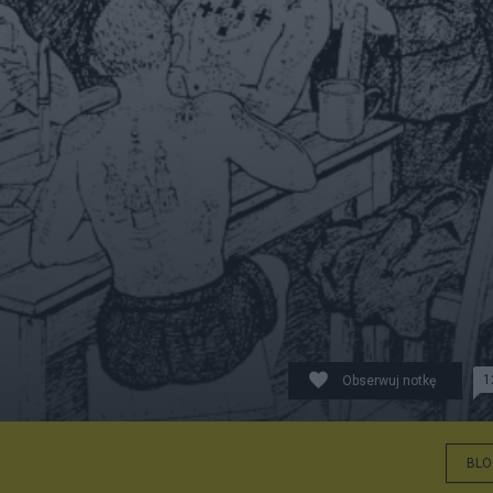
1
Obserwuj notkę
BLO