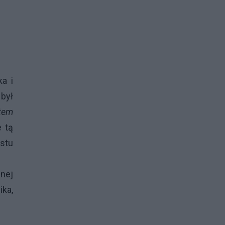
ka i
 był
tem
 tą
ostu
nej
ika,