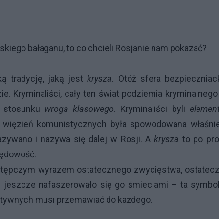
uskiego bałaganu, to co chcieli Rosjanie nam pokazać?
ą tradycję, jaką jest
krysza
. Otóż sfera bezpieczniac
. Kryminaliści, cały ten świat podziemia kryminalnego
w stosunku
wroga klasowego
. Kryminaliści byli
elemen
i więzień komunistycznych była spowodowana właśnie
nazywano i nazywa się dalej w Rosji. A
krysza
to po pr
zędowość.
stępczym wyrazem ostatecznego zwycięstwa, ostatecz
o jeszcze nafaszerowało się go śmieciami – ta symbol
itywnych musi przemawiać do każdego.