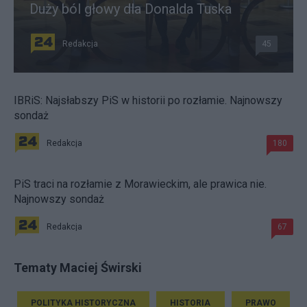
Duży ból głowy dla Donalda Tuska
Redakcja
45
IBRiS: Najsłabszy PiS w historii po rozłamie. Najnowszy
sondaż
Redakcja
180
PiS traci na rozłamie z Morawieckim, ale prawica nie.
Najnowszy sondaż
Redakcja
67
Tematy Maciej Świrski
POLITYKA HISTORYCZNA
HISTORIA
PRAWO