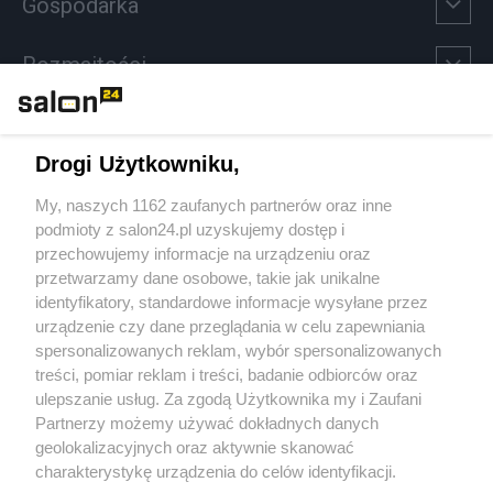
Gospodarka
Rozmaitości
Technologie
Drogi Użytkowniku,
Sport
My, naszych 1162 zaufanych partnerów oraz inne
podmioty z salon24.pl uzyskujemy dostęp i
Społeczeństwo
przechowujemy informacje na urządzeniu oraz
przetwarzamy dane osobowe, takie jak unikalne
Kultura
identyfikatory, standardowe informacje wysyłane przez
urządzenie czy dane przeglądania w celu zapewniania
spersonalizowanych reklam, wybór spersonalizowanych
treści, pomiar reklam i treści, badanie odbiorców oraz
ulepszanie usług. Za zgodą Użytkownika my i Zaufani
X
Facebook
Instagram
Youtube
Partnerzy możemy używać dokładnych danych
geolokalizacyjnych oraz aktywnie skanować
charakterystykę urządzenia do celów identyfikacji.