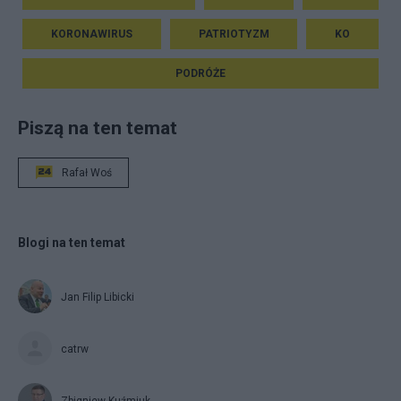
KORONAWIRUS
PATRIOTYZM
KO
PODRÓŻE
Piszą na ten temat
Rafał Woś
Blogi na ten temat
Jan Filip Libicki
catrw
Zbigniew Kuźmiuk