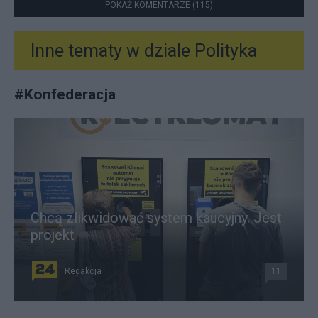
POKAŻ KOMENTARZE (115)
Inne tematy w dziale
Polityka
#
Konfederacja
Chcą zlikwidować system kaucyjny. Jest
projekt
Redakcja
11