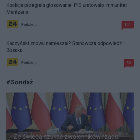
Koalicja przegrała głosowanie. PiS uratowało immunitet
Mentzena
Redakcja
101
Kaczyński znowu namieszał? Stanowcza odpowiedź
Bosaka
Redakcja
88
#
Sondaż
Ze świecą szukać zwolenników rządu.