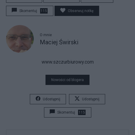
Skomentuj
115
Obserwuj notkę
O mnie
Maciej Świrski
www.szczurbiurowy.com
Nowości od blogera
Udostępnij
Udostępnij
Skomentuj
115