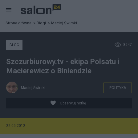
Strona główna
Blogi
Maciej Świrski
8947
BLOG
Szczurbiurowy.tv - ekipa Polsatu i
Macierewicz o Biniendzie
Maciej Świrski
POLITYKA
Obserwuj notkę
22.05.2012