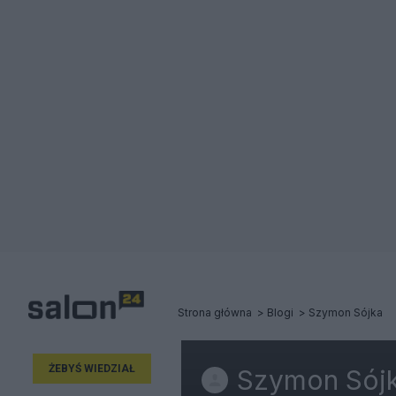
Strona główna
Blogi
Szymon Sójka
ŻEBYŚ WIEDZIAŁ
Szymon Sój