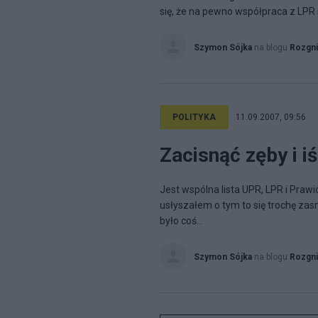
się, że na pewno współpraca z LPR sp
Szymon Sójka
na blogu
Rozgni
POLITYKA
11.09.2007, 09:56
Zacisnąć zęby i iś
Jest wspólna lista UPR, LPR i Prawi
usłyszałem o tym to się trochę zasm
było coś...
Szymon Sójka
na blogu
Rozgni