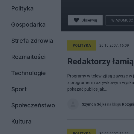
Polityka
Obserwuj
WIADOMOŚĆ
Gospodarka
Strefa zdrowia
POLITYKA
20.10.2007, 16:09
Rozmaitości
Redaktorzy łamią
Technologie
Programy w telewizji są zawsze w 
z programem rozrywkowym wyskakuj
Sport
pokazać publice jak...
Społeczeństwo
Szymon Sójka
na blogu
Rozgni
Kultura
POLITYKA
30.09.2007, 11:11