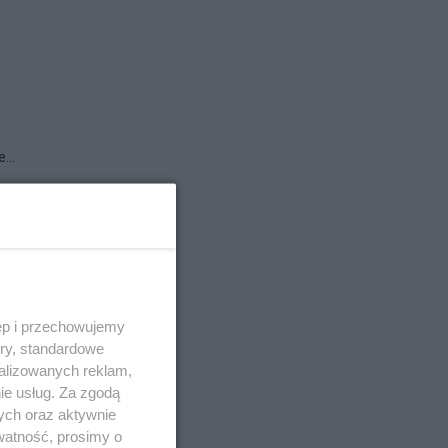
...
ęp i przechowujemy
ory, standardowe
alizowanych reklam,
ie usług. Za zgodą
ych oraz aktywnie
watność, prosimy o