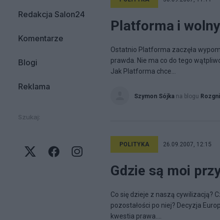
Redakcja Salon24
Platforma i wolny
Komentarze
Ostatnio Platforma zaczęła wypomi
prawda. Nie ma co do tego wątpliwoś
Blogi
Jak Platforma chce...
Reklama
Szymon Sójka
na blogu
Rozgni
Szukaj:
POLITYKA
26.09.2007, 12:15
Gdzie są moi przy
Co się dzieje z naszą cywilizacją? C
pozostałości po niej? Decyzja Europ
kwestia prawa....