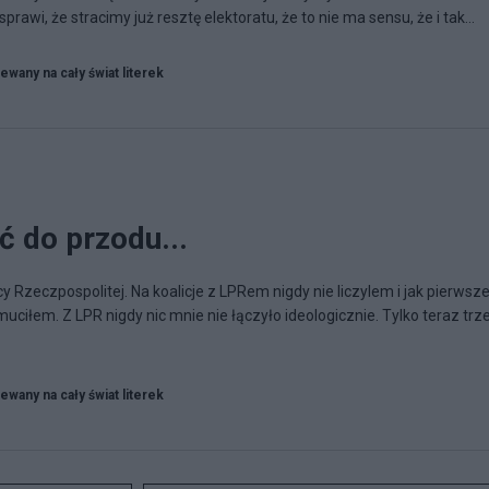
rawi, że stracimy już resztę elektoratu, że to nie ma sensu, że i tak...
ewany na cały świat literek
ć do przodu...
cy Rzeczpospolitej. Na koalicje z LPRem nigdy nie liczylem i jak pierwsz
uciłem. Z LPR nigdy nic mnie nie łączyło ideologicznie. Tylko teraz trz
ewany na cały świat literek