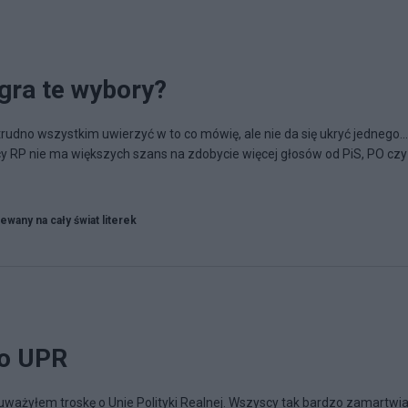
gra te wybory?
trudno wszystkim uwierzyć w to co mówię, ale nie da się ukryć jednego...
icy RP nie ma większych szans na zdobycie więcej głosów od PiS, PO czy
ewany na cały świat literek
 o UPR
ważyłem troskę o Unie Polityki Realnej. Wszyscy tak bardzo zamartwia