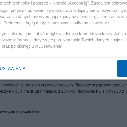
z tych technologii poprzez kliknięcie „Akceptuję”. Zgoda jest dobro
ikając przycisk ustawień prywatności znajdujący się w lewym dolny
etwarzania danych nie wymagają zgody użytkownika, ale masz prawo 
. Preferencje będą miały zastosowania tylko na tej witrynie.
szymi informacjami, abyś mógł świadomie i komfortowo korzystać z
gółowe informacje dotyczące przetwarzania Twoich danych znajdzi
s
oraz po kliknięciu w „Ustawienia”.
USTAWIENIA
zedwyborcze
najnowszych sondażach przedwyborczych. Pierwszy przeprowadzony p
czy RP 35%, na drugim miejscu z 20% PiS. Następnie PO z 15% i LiD z 
ewany na cały świat literek