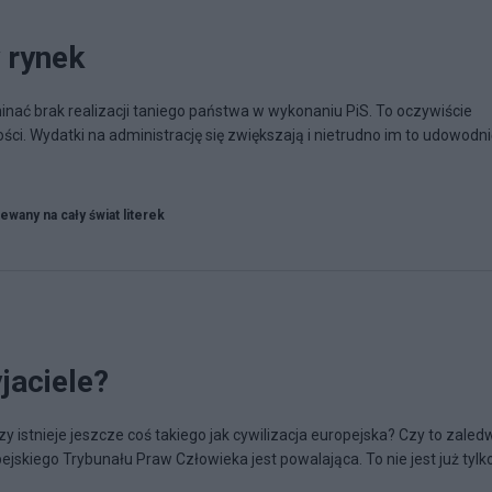
 rynek
nać brak realizacji taniego państwa w wykonaniu PiS. To oczywiście
ci. Wydatki na administrację się zwiększają i nietrudno im to udowodni
ewany na cały świat literek
jaciele?
zy istnieje jeszcze coś takiego jak cywilizacja europejska? Czy to zaled
ejskiego Trybunału Praw Człowieka jest powalająca. To nie jest już tylk