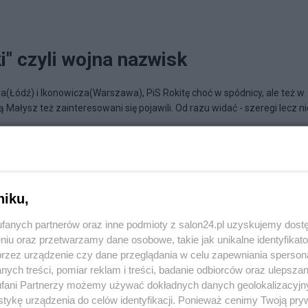
" czyli wojna nazwisk
(Łódź) i Ikonowicza(Warszawa), PiS Rokitę choć w spódnicy, ale też w
Małysz też zainteresowani się pojawili. Od razu widać - szeregi lecz nie
ewany na cały świat literek
niku,
fanych partnerów oraz inne podmioty z salon24.pl uzyskujemy dost
niu oraz przetwarzamy dane osobowe, takie jak unikalne identyfikat
przez urządzenie czy dane przeglądania w celu zapewniania sperson
ych treści, pomiar reklam i treści, badanie odbiorców oraz ulepszan
fani Partnerzy możemy używać dokładnych danych geolokalizacyjn
tykę urządzenia do celów identyfikacji. Ponieważ cenimy Twoją pry