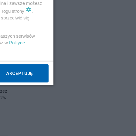
wolna i zawsze możesz
m rogu strony
.
sprzeciwić się
 naszych serwisów
esz w
Polityce
AKCEPTUJĘ
rzez
12%.