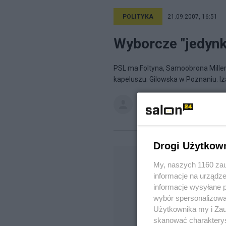
POLITYKA
21.09.2007, 16:51
Wyborcze "jedynki
PSL ma Foltyna, Samoobrona Millera
kapeluszu. Gilowska w Poznaniu. Izą 
Szymon Sójka
na blogu
Rozgni
Drogi Użytkow
My, naszych 1160 zau
informacje na urządze
informacje wysyłane 
wybór spersonalizowan
Użytkownika my i Zau
skanować charakterys