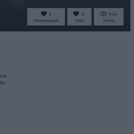
0
37
8360
Obserwujących
Notki
Odsłon
enia
 by