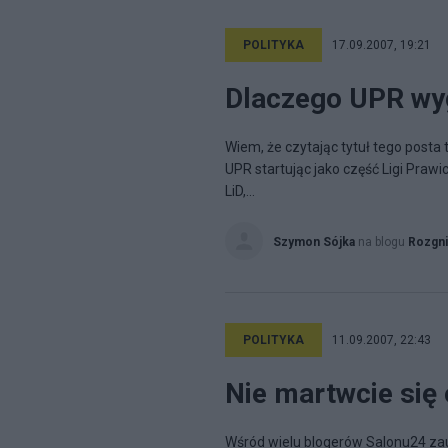
POLITYKA
17.09.2007, 19:21
Dlaczego UPR wy
Wiem, że czytając tytuł tego posta 
UPR startując jako część Ligi Praw
LiD,...
Szymon Sójka
na blogu
Rozgni
POLITYKA
11.09.2007, 22:43
Nie martwcie się
Wśród wielu blogerów Salonu24 zau