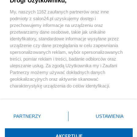
Drogi Użytkowniku,
Sport
My, naszych 1162 zaufanych partnerów oraz inne
podmioty z salon24.pl uzyskujemy dostęp i
Społeczeństwo
przechowujemy informacje na urządzeniu oraz
przetwarzamy dane osobowe, takie jak unikalne
Kultura
identyfikatory, standardowe informacje wysyłane przez
urządzenie czy dane przeglądania w celu zapewniania
spersonalizowanych reklam, wybór spersonalizowanych
treści, pomiar reklam i treści, badanie odbiorców oraz
ulepszanie usług. Za zgodą Użytkownika my i Zaufani
X
Facebook
Instagram
Youtube
Partnerzy możemy używać dokładnych danych
geolokalizacyjnych oraz aktywnie skanować
charakterystykę urządzenia do celów identyfikacji.
Web Content Media sp. z o. o. © 2022
Ponieważ cenimy Twoją prywatność, prosimy o zgodę na
korzystanie z tych technologii poprzez kliknięcie
„Akceptuję”. Zgoda jest dobrowolna i zawsze możesz ją
Pomoc
O nas
Praca
Reklama
Kontakt
zmienić/wycofać klikając przycisk ustawień prywatności
PARTNERZY
USTAWIENIA
znajdujący się w lewym dolnym rogu strony
. Niektóre
rodzaje przetwarzania danych nie wymagają zgody
użytkownika, ale masz prawo sprzeciwić się takiemu
AKCEPTUJĘ