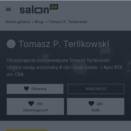
Strona główna
Blogi
Tomasz P. Terlikowski
Tomasz P. Terlikowski
Chrześcijański konserwatysta Tomasz Terlikowski
Utwórz swoją wizytówkę A oto i moje dzieła :-) Apel ATK
ws. CBA
Obserwuj
WIADOMOŚĆ
298
483
Obserwujących
Notki