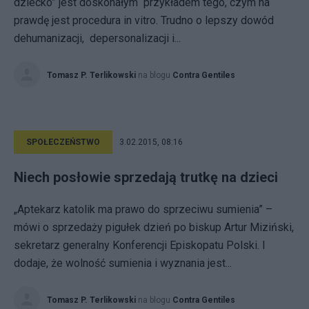
dziecko” jest doskonałym przykładem tego, czym na
prawdę jest procedura in vitro. Trudno o lepszy dowód
dehumanizacji, depersonalizacji i...
Tomasz P. Terlikowski
na blogu
Contra Gentiles
SPOŁECZEŃSTWO
3.02.2015, 08:16
Niech posłowie sprzedają trutkę na dzieci
„Aptekarz katolik ma prawo do sprzeciwu sumienia” –
mówi o sprzedaży pigułek dzień po biskup Artur Miziński,
sekretarz generalny Konferencji Episkopatu Polski. I
dodaje, że wolność sumienia i wyznania jest...
Tomasz P. Terlikowski
na blogu
Contra Gentiles