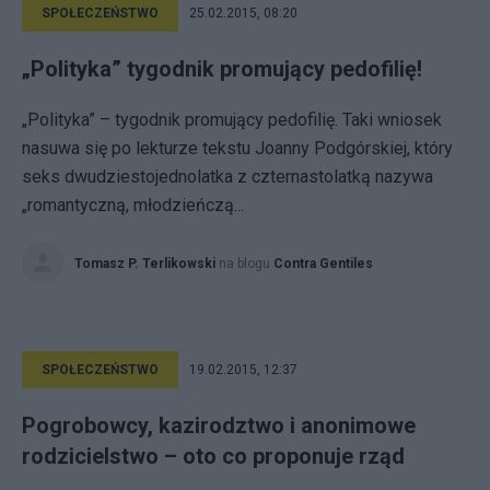
SPOŁECZEŃSTWO
25.02.2015, 08:20
„Polityka” tygodnik promujący pedofilię!
„Polityka” – tygodnik promujący pedofilię. Taki wniosek
nasuwa się po lekturze tekstu Joanny Podgórskiej, który
seks dwudziestojednolatka z czternastolatką nazywa
„romantyczną, młodzieńczą...
Tomasz P. Terlikowski
na blogu
Contra Gentiles
SPOŁECZEŃSTWO
19.02.2015, 12:37
Pogrobowcy, kazirodztwo i anonimowe
rodzicielstwo – oto co proponuje rząd