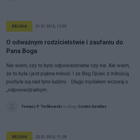
RELIGIA
21.01.2015, 12:05
O odważnym rodzicielstwie i zaufaniu do
Pana Boga
Nie wiem, czy to było odpowiedzialne czy nie. Ale wiem,
że to była i jest piękna miłość. I że Bóg Ojciec z miłością
pochyla się nad tymi ludźmi. Długo myślałem wczoraj o
„odpowiedzialnym...
Tomasz P. Terlikowski
na blogu
Contra Gentiles
RELIGIA
20.01.2015, 11:28