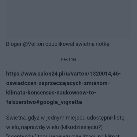
Bloger @Verton opublikował świetna notkę:
Reklama
https://www.salon24.pl/u/varton/1320014,46-
oswiadczen-zaprzeczajacych-zmianom-
klimatu-konsensus-naukowcow-to-
falszerstwo#google_vignette
Świetna, gdyż w jednym miejscu udostępnił listę
wielu, naprawdę wielu (kilkudziesięciu?)
"sceptyków" teorii wpływu cywilizacji na klimat.