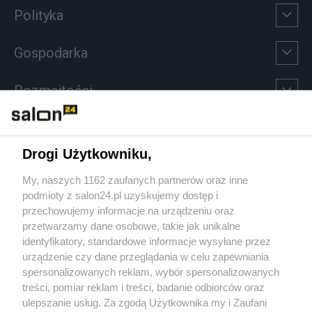
Polityka
Gospodarka
Rozmaitości
Technologie
Drogi Użytkowniku,
Sport
My, naszych 1162 zaufanych partnerów oraz inne
podmioty z salon24.pl uzyskujemy dostęp i
Społeczeństwo
przechowujemy informacje na urządzeniu oraz
przetwarzamy dane osobowe, takie jak unikalne
Kultura
identyfikatory, standardowe informacje wysyłane przez
urządzenie czy dane przeglądania w celu zapewniania
spersonalizowanych reklam, wybór spersonalizowanych
treści, pomiar reklam i treści, badanie odbiorców oraz
ulepszanie usług. Za zgodą Użytkownika my i Zaufani
X
Facebook
Instagram
Youtube