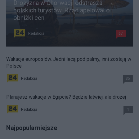
Drożyzna w Chorwacji odstrasza
polskich turystów. Rząd apelował o
obniżki cen
Redakcja
67
Wakacje europosłów. Jedni lecą pod palmy, inni zostają w
Polsce
Redakcja
35
Planujesz wakacje w Egipcie? Będzie łatwiej, ale drożej
Redakcja
1
Najpopularniejsze