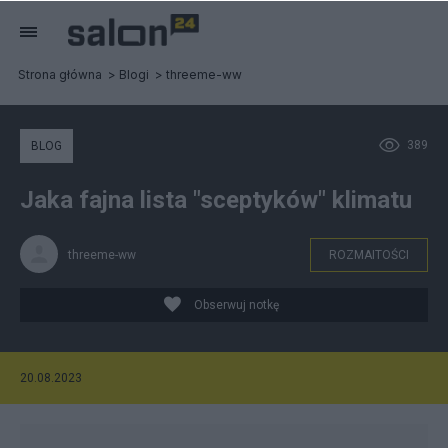
Strona główna
Blogi
threeme-ww
389
BLOG
Jaka fajna lista "sceptyków" klimatu
threeme-ww
ROZMAITOŚCI
Obserwuj notkę
20.08.2023