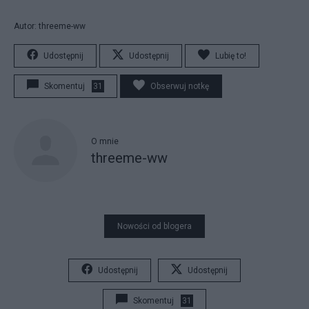
Autor: threeme-ww
Udostępnij
Udostępnij
Lubię to!
Skomentuj
31
Obserwuj notkę
O mnie
threeme-ww
Nowości od blogera
Udostępnij
Udostępnij
Skomentuj
31