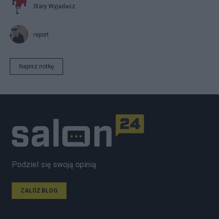
Stary Wyjadacz
report
Napisz notkę
Podziel się swoją opinią
ZAŁÓŻ BLOG