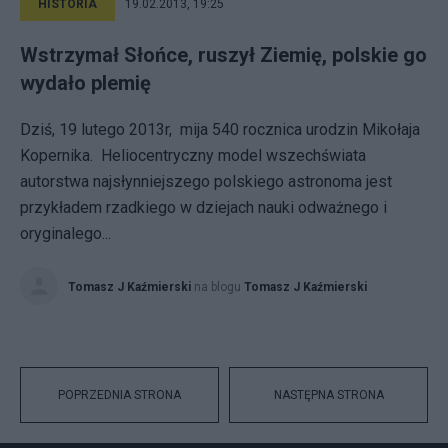
HISTORIA
19.02.2013, 19:25
Wstrzymał Słońce, ruszył Ziemię, polskie go
wydało plemię
Dziś, 19 lutego 2013r, mija 540 rocznica urodzin Mikołaja
Kopernika. Heliocentryczny model wszechświata
autorstwa najsłynniejszego polskiego astronoma jest
przykładem rzadkiego w dziejach nauki odważnego i
oryginalego...
Tomasz J Kaźmierski
na blogu
Tomasz J Kaźmierski
POPRZEDNIA STRONA
NASTĘPNA STRONA