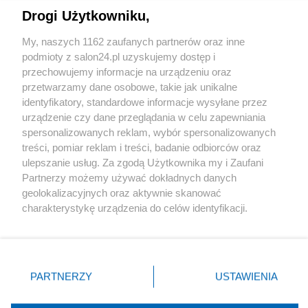
Drogi Użytkowniku,
Sport
My, naszych 1162 zaufanych partnerów oraz inne
podmioty z salon24.pl uzyskujemy dostęp i
Społeczeństwo
przechowujemy informacje na urządzeniu oraz
przetwarzamy dane osobowe, takie jak unikalne
Kultura
identyfikatory, standardowe informacje wysyłane przez
urządzenie czy dane przeglądania w celu zapewniania
spersonalizowanych reklam, wybór spersonalizowanych
treści, pomiar reklam i treści, badanie odbiorców oraz
ulepszanie usług. Za zgodą Użytkownika my i Zaufani
X
Facebook
Instagram
Youtube
Partnerzy możemy używać dokładnych danych
geolokalizacyjnych oraz aktywnie skanować
charakterystykę urządzenia do celów identyfikacji.
Web Content Media sp. z o. o. © 2022
Ponieważ cenimy Twoją prywatność, prosimy o zgodę na
korzystanie z tych technologii poprzez kliknięcie
„Akceptuję”. Zgoda jest dobrowolna i zawsze możesz ją
Pomoc
O nas
Praca
Reklama
Kontakt
zmienić/wycofać klikając przycisk ustawień prywatności
PARTNERZY
USTAWIENIA
znajdujący się w lewym dolnym rogu strony
. Niektóre
rodzaje przetwarzania danych nie wymagają zgody