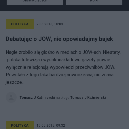
Obserwujących
Notki
POLITYKA
2.06.2015, 18:03
Debatując o JOW, nie opowiadajmy bajek
Nagle zrobiło się głośno w mediach o JOW-ach. Niestety,
polska telewizja i wysokonakładowe gazety prawie
wyłącznie relacjonują wypowiedzi przeciwników JOW.
Powstała z tego taka bardziej nowoczesna, nie znana
jeszcze...
Tomasz J Kaźmierski
na blogu
Tomasz J Kaźmierski
POLITYKA
15.05.2015, 09:32