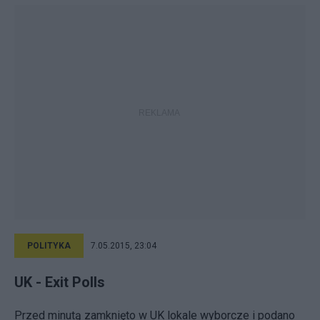
POLITYKA
7.05.2015, 23:04
UK - Exit Polls
Przed minutą zamknięto w UK lokale wyborcze i podano