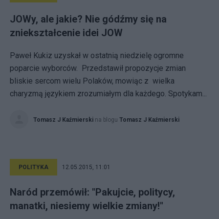
JOWy, ale jakie? Nie gódźmy się na
zniekształcenie idei JOW
Paweł Kukiz uzyskał w ostatnią niedzielę ogromne
poparcie wyborców. Przedstawił propozycje zmian
bliskie sercom wielu Polaków, mowiąc z wielka
charyzmą językiem zrozumiałym dla każdego. Spotykam...
Tomasz J Kaźmierski
na blogu
Tomasz J Kaźmierski
POLITYKA
12.05.2015, 11:01
Naród przemówił: "Pakujcie, politycy,
manatki, niesiemy wielkie zmiany!"