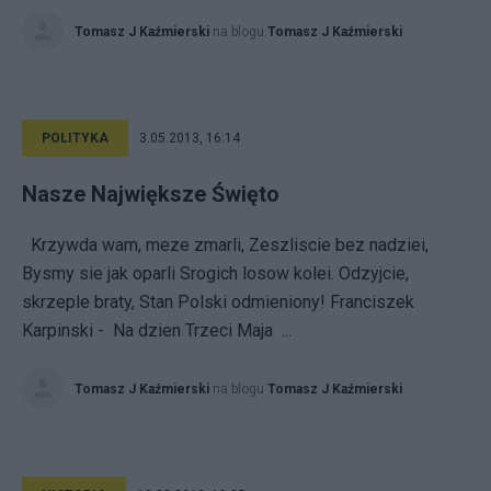
Tomasz J Kaźmierski
na blogu
Tomasz J Kaźmierski
POLITYKA
3.05.2013, 16:14
Nasze Największe Święto
Krzywda wam, meze zmarli, Zeszliscie bez nadziei,
Bysmy sie jak oparli Srogich losow kolei. Odzyjcie,
skrzeple braty, Stan Polski odmieniony! Franciszek
Karpinski - Na dzien Trzeci Maja ...
Tomasz J Kaźmierski
na blogu
Tomasz J Kaźmierski