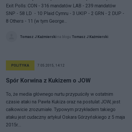
Exit Polls: CON - 316 mandatów LAB - 239 mandatów
SNP - 58 LD - 10 Plaid Cymru - 3 UKIP - 2 GRN - 2 DUP -
8 Others - 11 (w tym George...
Tomasz J Kaźmierski
na blogu
Tomasz J Kaźmierski
POLITYKA
7.05.2015, 14:12
Spór Korwina z Kukizem o JOW
To, że media głównego nurtu przypuściły w ostatnim
czasie ataki na Pawła Kukiza oraz na postulat JOW, jest
całkowicie zrozumiałe. Typowym przykładem takiego
ataku jest cudaczny artykuł Oskara Górzyńskiego z 5 maja
2015r....