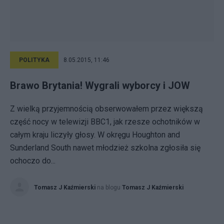
POLITYKA
8.05.2015, 11:46
Brawo Brytania! Wygrali wyborcy i JOW
Z wielką przyjemnością obserwowałem przez większą
część nocy w telewizji BBC1, jak rzesze ochotników w
całym kraju liczyły głosy. W okręgu Houghton and
Sunderland South nawet młodzież szkolna zgłosiła się
ochoczo do...
Tomasz J Kaźmierski
na blogu
Tomasz J Kaźmierski