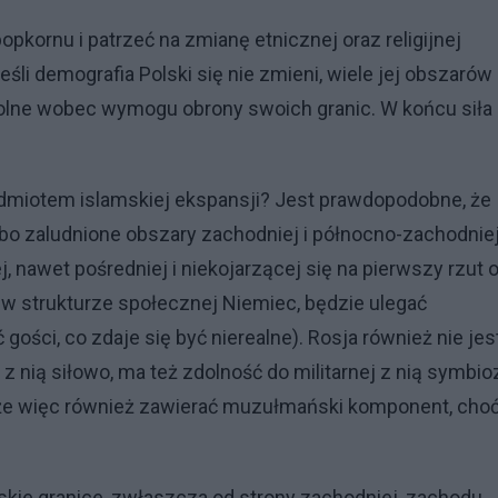
pkornu i patrzeć na zmianę etnicznej oraz religijnej
li demografia Polski się nie zmieni, wiele jej obszarów
dolne wobec wymogu obrony swoich granic. W końcu siła
edmiotem islamskiej ekspansji? Jest prawdopodobne, że
bo zaludnione obszary zachodniej i północno-zachodnie
 nawet pośredniej i niekojarzącej się na pierwszy rzut 
y w strukturze społecznej Niemiec, będzie ulegać
ości, co zdaje się być nierealne). Rosja również nie jes
e z nią siłowo, ma też zdolność do militarnej z nią symbio
oże więc również zawierać muzułmański komponent, cho
kie granice, zwłaszcza od strony zachodniej, zachodu