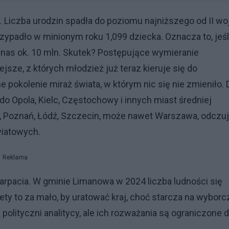
. Liczba urodzin spadła do poziomu najniższego od II wo
rzypadło w minionym roku 1,099 dziecka. Oznacza to, jeśl
e nas ok. 10 mln. Skutek? Postępujące wymieranie
sze, z których młodzież już teraz kieruje się do
pokolenie miraż świata, w którym nic się nie zmieniło. 
do Opola, Kielc, Częstochowy i innych miast średniej
ław, Poznań, Łódź, Szczecin, może nawet Warszawa, odczu
iatowych.
Reklama
karpacia. W gminie Limanowa w 2024 liczba ludności się
ty to za mało, by uratować kraj, choć starcza na wyborc
olityczni analitycy, ale ich rozważania są ograniczone 