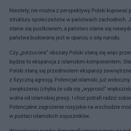
Niestety, nie można z perspektywy Polski kupować po
struktury społeczeństw w państwach zachodnich. Jeś
stanie się pustkowiem, a państwo stanie się niewy
państwa budowana jest w oparciu o siłę narodu.
Czy „porzucone” obszary Polski staną się więc prz
będzie to ekspansja z islamskim komponentem. Sła
Polski staną się przedmiotem ekspansji zewnętrznej,
z fizyczną agresją. Potencjał islamski, już widoczn
zwiększeniu (chyba że uda się „wyprosić” większość g
wolna od islamskiej presji. I choć potrafi radzić sobi
Potencjalne zagrożenie rosyjskie na wschodzie m
w postaci islamskich sojuszników.
Wzrastające ryzyko demograficznego naporu na pols