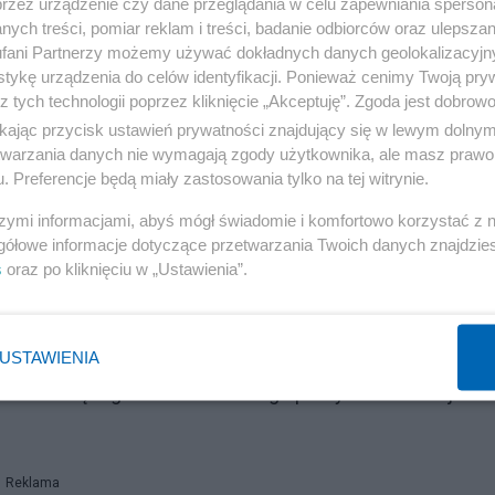
przez urządzenie czy dane przeglądania w celu zapewniania sperson
ardziej pokojowo wchłaniać pomniejsze organizmy.
ych treści, pomiar reklam i treści, badanie odbiorców oraz ulepszan
fani Partnerzy możemy używać dokładnych danych geolokalizacyjn
my rządzenia pozwalają na polityczną, i nie tylko,
tykę urządzenia do celów identyfikacji. Ponieważ cenimy Twoją pry
aniu zewnętrznych atrybutów niepodległości małych
z tych technologii poprzez kliknięcie „Akceptuję”. Zgoda jest dobro
ią.
ikając przycisk ustawień prywatności znajdujący się w lewym dolny
etwarzania danych nie wymagają zgody użytkownika, ale masz prawo 
. Preferencje będą miały zastosowania tylko na tej witrynie.
w silniejszych nad słabszymi spotyka się jednak z
ną dominację. Państwa europejskie, zwłaszcza zachodni
szymi informacjami, abyś mógł świadomie i komfortowo korzystać z
gółowe informacje dotyczące przetwarzania Twoich danych znajdzi
lam „zewnętrzny”, który po przekroczeniu granicy staje si
s
oraz po kliknięciu w „Ustawienia”.
tw zachodnich można więc tworzyć demograficzne
ć” zrówna się z dotychczasową „większością”. Czy wi
parapaństwowych organizmów we Francji, Belgii i w
USTAWIENIA
 wieszczącego muzułmańskiego prezydenta Francji
Reklama