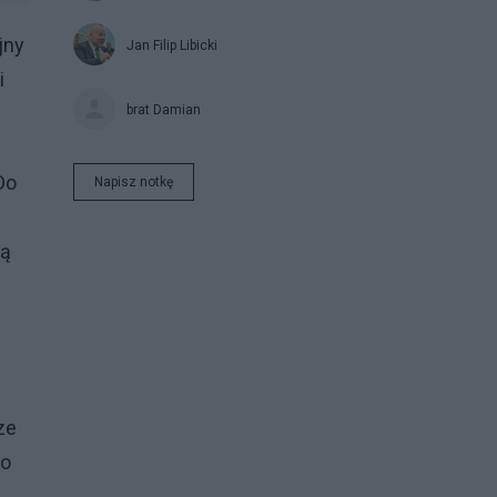
jny
Jan Filip Libicki
i
brat Damian
Do
Napisz notkę
ją
ze
do