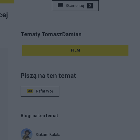
Skomentuj
2
cej
Tematy TomaszDamian
FILM
Piszą na ten temat
Rafał Woś
Blogi na ten temat
Siukum Balala