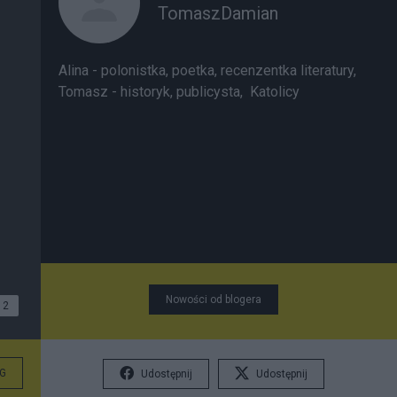
TomaszDamian
Alina - polonistka, poetka, recenzentka literatury,
Tomasz - historyk, publicysta, Katolicy
Nowości od blogera
2
G
Udostępnij
Udostępnij