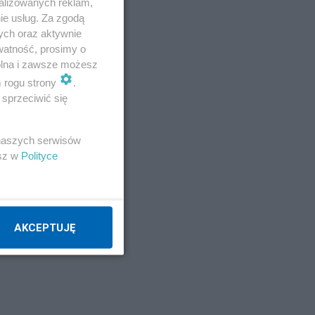
alizowanych reklam,
ie usług. Za zgodą
ych oraz aktywnie
watność, prosimy o
wolna i zawsze możesz
m rogu strony
.
sprzeciwić się
e,
 naszych serwisów
esz w
Polityce
ę
ęc
AKCEPTUJĘ