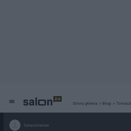
Strona główna
Blogi
Tomasz
TomaszDamian