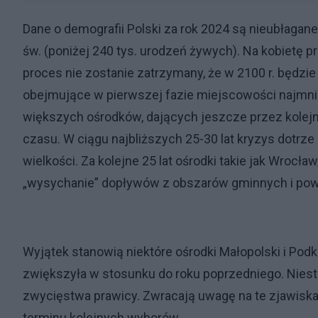
Dane o demografii Polski za rok 2024 są nieubłagane
św. (poniżej 240 tys. urodzeń żywych). Na kobietę p
proces nie zostanie zatrzymany, że w 2100 r. będzi
obejmujące w pierwszej fazie miejscowości najmniej
większych ośrodków, dających jeszcze przez kolejne 
czasu. W ciągu najbliższych 25-30 lat kryzys dotrze 
wielkości. Za kolejne 25 lat ośrodki takie jak Wroc
„wysychanie” dopływów z obszarów gminnych i pow
Wyjątek stanowią niektóre ośrodki Małopolski i Pod
zwiększyła w stosunku do roku poprzedniego. Nieste
zwycięstwa prawicy. Zwracają uwagę na te zjawiska p
terminu kolejnych wyborów.