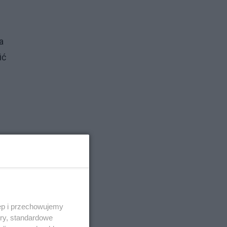
a
ić
ię
ęp i przechowujemy
ory, standardowe