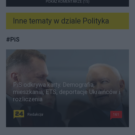
POKAŻ KOMENTARZE (15)
Inne tematy w dziale
Polityka
#
PiS
PiS odkrywa karty. Demografia,
mieszkania, ETS, deportacje Ukraińców i
rozliczenia
Redakcja
161