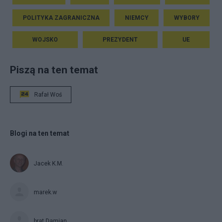
POLITYKA ZAGRANICZNA
NIEMCY
WYBORY
WOJSKO
PREZYDENT
UE
Piszą na ten temat
Rafał Woś
Blogi na ten temat
Jacek K.M.
marek.w
brat Damian