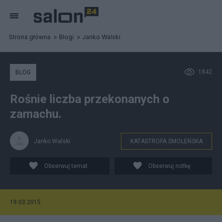
Strona główna
Blogi
Janko Walski
1842
BLOG
Rośnie liczba przekonanych o
zamachu.
Janko Walski
KATASTROFA SMOLEŃSKA
Obserwuj temat
Obserwuj notkę
19.03.2015