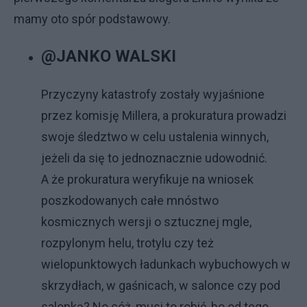
mamy oto spór podstawowy.
@JANKO WALSKI
Przyczyny katastrofy zostały wyjaśnione
przez komisję Millera, a prokuratura prowadzi
swoje śledztwo w celu ustalenia winnych,
jeżeli da się to jednoznacznie udowodnić.
A że prokuratura weryfikuje na wniosek
poszkodowanych całe mnóstwo
kosmicznych wersji o sztucznej mgle,
rozpylonym helu, trotylu czy też
wielopunktowych ładunkach wybuchowych w
skrzydłach, w gaśnicach, w salonce czy pod
salonką? No cóż, musi to robić, bo od tego