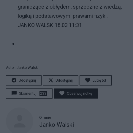
graniczące z obłędem, sprzeczne z wiedzą,
logiką i podstawowymi prawami fizyki.
JANKO WALSKI
18.03 11:31
Autor: Janko Walski
Udostępnij
Udostępnij
Lubię to!
Skomentuj
233
Obserwuj notkę
O mnie
Janko Walski