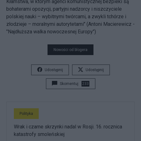
Kłamstwa, w którym agenci komunistycznej bezpieki są
bohaterami opozycji, partyjni nadzorcy i niszczyciele
polskiej nauki – wybitnymi twórcami, a zwykli tchórze i
złodzieje – moralnymi autorytetami" (Antoni Macierewicz -
"
Najdłuższa walka nowoczesnej Europy
")
Nowości od blogera
Udostępnij
Udostępnij
Skomentuj
233
Polityka
Wrak i czarne skrzynki nadal w Rosji. 16. rocznica
katastrofy smoleńskiej