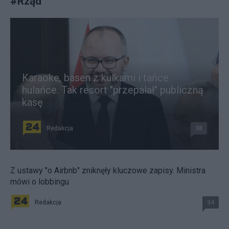
#
Rząd
Karaoke, basen z kulkami i tańce
hulańce. Tak resort "przepalał" publiczną
kasę
Redakcja
38
Z ustawy "o Airbnb" zniknęły kluczowe zapisy. Ministra
mówi o lobbingu
Redakcja
34