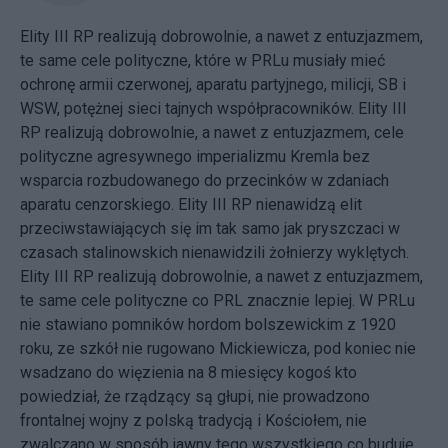
Elity III RP realizują dobrowolnie, a nawet z entuzjazmem,
te same cele polityczne, które w PRLu musiały mieć
ochronę armii czerwonej, aparatu partyjnego, milicji, SB i
WSW, potężnej sieci tajnych współpracowników. Elity III
RP realizują dobrowolnie, a nawet z entuzjazmem, cele
polityczne agresywnego imperializmu Kremla bez
wsparcia rozbudowanego do przecinków w zdaniach
aparatu cenzorskiego. Elity III RP nienawidzą elit
przeciwstawiających się im tak samo jak pryszczaci w
czasach stalinowskich nienawidzili żołnierzy wyklętych.
Elity III RP realizują dobrowolnie, a nawet z entuzjazmem,
te same cele polityczne co PRL znacznie lepiej. W PRLu
nie stawiano pomników hordom bolszewickim z 1920
roku, ze szkół nie rugowano Mickiewicza, pod koniec nie
wsadzano do więzienia na 8 miesięcy kogoś kto
powiedział, że rządzący są głupi, nie prowadzono
frontalnej wojny z polską tradycją i Kościołem, nie
zwalczano w sposób jawny tego wszystkiego co buduje