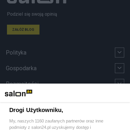
Podziel się swoją opinią
ZAŁÓŻ BLOG
Polityka
Gospodarka
Rozmaitości
Technologie
Drogi Użytkowniku,
Sport
My, naszych 1160 zaufanych partnerów oraz inne
podmioty z salon24.pl uzyskujemy dostęp i