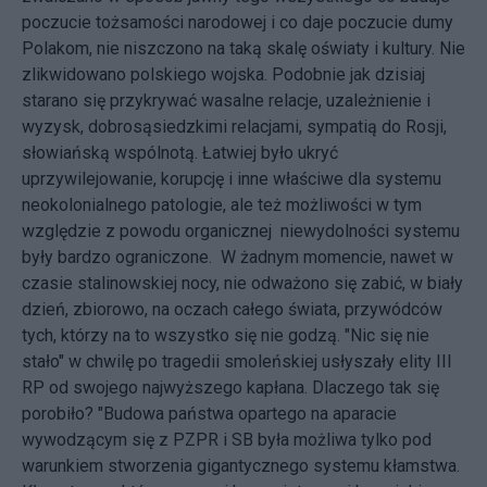
poczucie tożsamości narodowej i co daje poczucie dumy
Polakom, nie niszczono na taką skalę oświaty i kultury. Nie
zlikwidowano polskiego wojska. Podobnie jak dzisiaj
starano się przykrywać wasalne relacje, uzależnienie i
wyzysk, dobrosąsiedzkimi relacjami, sympatią do Rosji,
słowiańską wspólnotą. Łatwiej było ukryć
uprzywilejowanie, korupcję i inne właściwe dla systemu
neokolonialnego patologie, ale też możliwości w tym
względzie z powodu organicznej niewydolności systemu
były bardzo ograniczone. W żadnym momencie, nawet w
czasie stalinowskiej nocy, nie odważono się zabić, w biały
dzień, zbiorowo, na oczach całego świata, przywódców
tych, którzy na to wszystko się nie godzą. "Nic się nie
stało" w chwilę po tragedii smoleńskiej usłyszały elity III
RP od swojego najwyższego kapłana. Dlaczego tak się
porobiło? "Budowa państwa opartego na aparacie
wywodzącym się z PZPR i SB była możliwa tylko pod
warunkiem stworzenia gigantycznego systemu kłamstwa.