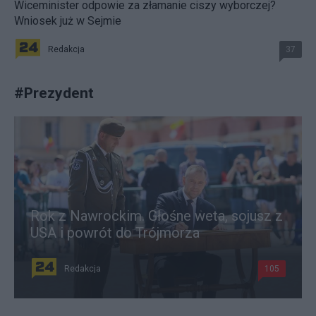
Wiceminister odpowie za złamanie ciszy wyborczej?
Wniosek już w Sejmie
Redakcja
37
#
Prezydent
Rok z Nawrockim. Głośne weta, sojusz z
USA i powrót do Trójmorza
Redakcja
105