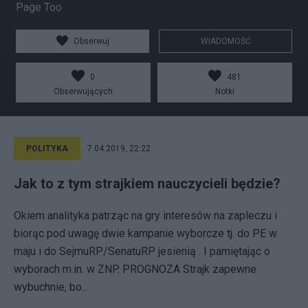
Page Too
Obserwuj
WIADOMOŚĆ
0
481
Obserwujących
Notki
POLITYKA
7.04.2019, 22:22
Jak to z tym strajkiem nauczycieli będzie?
Okiem analityka patrząc na gry interesów na zapleczu i
biorąc pod uwagę dwie kampanie wyborcze tj. do PE w
maju i do SejmuRP/SenatuRP jesienią . I pamiętając o
wyborach m.in. w ZNP. PROGNOZA Strajk zapewne
wybuchnie, bo...