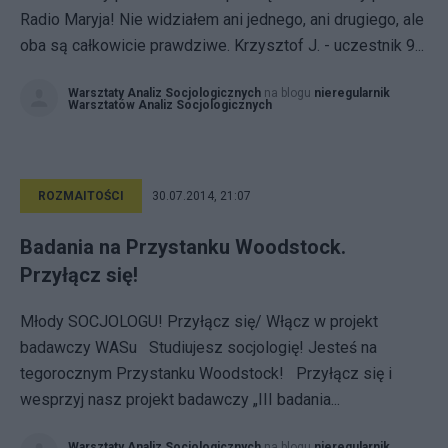
Radio Maryja! Nie widziałem ani jednego, ani drugiego, ale
oba są całkowicie prawdziwe. Krzysztof J. - uczestnik 9...
Warsztaty Analiz Socjologicznych
na blogu
nieregularnik
Warsztatów Analiz Socjologicznych
ROZMAITOŚCI
30.07.2014, 21:07
Badania na Przystanku Woodstock.
Przyłącz się!
Młody SOCJOLOGU! Przyłącz się/ Włącz w projekt
badawczy WASu Studiujesz socjologię! Jesteś na
tegorocznym Przystanku Woodstock! Przyłącz się i
wesprzyj nasz projekt badawczy „III badania...
Warsztaty Analiz Socjologicznych
na blogu
nieregularnik