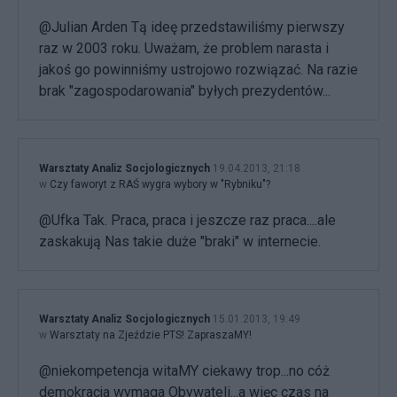
@Julian Arden Tą ideę przedstawiliśmy pierwszy
raz w 2003 roku. Uważam, że problem narasta i
jakoś go powinniśmy ustrojowo rozwiązać. Na razie
brak "zagospodarowania" byłych prezydentów...
Warsztaty Analiz Socjologicznych
19.04.2013, 21:18
w
Czy faworyt z RAŚ wygra wybory w "Rybniku"?
@Ufka Tak. Praca, praca i jeszcze raz praca....ale
zaskakują Nas takie duże "braki" w internecie.
Warsztaty Analiz Socjologicznych
15.01.2013, 19:49
w
Warsztaty na Zjeździe PTS! ZapraszaMY!
@niekompetencja witaMY ciekawy trop...no cóż
demokracja wymaga Obywateli...a więc czas na