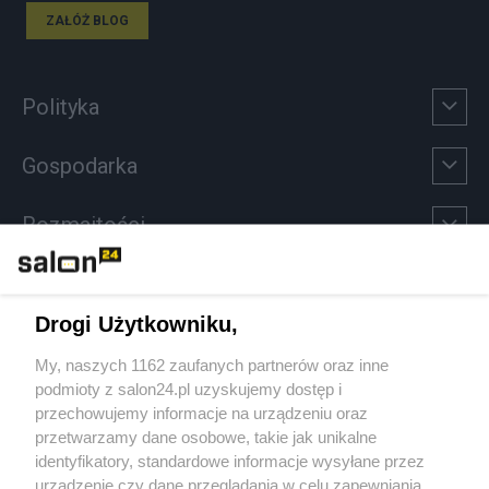
ZAŁÓŻ BLOG
Polityka
Gospodarka
Rozmaitości
Technologie
Drogi Użytkowniku,
Sport
My, naszych 1162 zaufanych partnerów oraz inne
podmioty z salon24.pl uzyskujemy dostęp i
Społeczeństwo
przechowujemy informacje na urządzeniu oraz
przetwarzamy dane osobowe, takie jak unikalne
Kultura
identyfikatory, standardowe informacje wysyłane przez
urządzenie czy dane przeglądania w celu zapewniania