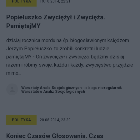
POLITYKA
19.10.2014, 22:21
Popiełuszko Zwyciężył i Zwycięża.
PamiętajMY
dzisiaj rocznica mordu na śp. błogosławionym księdzem
Jerzym Popiełuszko. to zrobili konkretni ludzie.
pamiętajMY - On zwyciężył i zwycięża. bądźmy dzisiaj
razem i róbmy swoje. każda i każdy. zwycięstwo przyjdzie
mimo...
Warsztaty Analiz Socjologicznych
na blogu
nieregularnik
Warsztatów Analiz Socjologicznych
POLITYKA
20.08.2014, 23:39
Koniec Czasów Głosowania. Czas