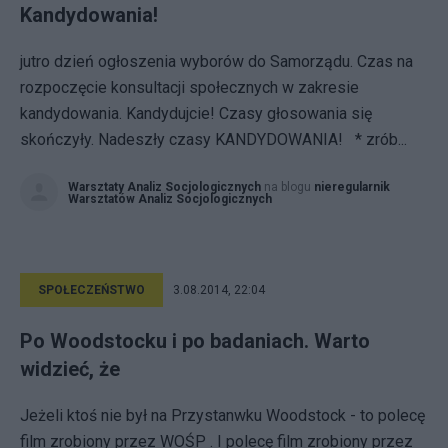
Kandydowania!
jutro dzień ogłoszenia wyborów do Samorządu. Czas na
rozpoczęcie konsultacji społecznych w zakresie
kandydowania. Kandydujcie! Czasy głosowania się
skończyły. Nadeszły czasy KANDYDOWANIA! * zrób...
Warsztaty Analiz Socjologicznych
na blogu
nieregularnik
Warsztatów Analiz Socjologicznych
SPOŁECZEŃSTWO
3.08.2014, 22:04
Po Woodstocku i po badaniach. Warto
widzieć, że
Jeżeli ktoś nie był na Przystanwku Woodstock - to polecę
film zrobiony przez WOŚP . I polecę film zrobiony przez