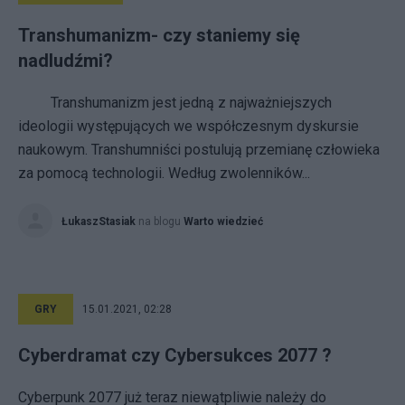
Transhumanizm- czy staniemy się
nadludźmi?
Transhumanizm jest jedną z najważniejszych
ideologii występujących we współczesnym dyskursie
naukowym. Transhumniści postulują przemianę człowieka
za pomocą technologii. Według zwolenników...
ŁukaszStasiak
na blogu
Warto wiedzieć
GRY
15.01.2021, 02:28
Cyberdramat czy Cybersukces 2077 ?
Cyberpunk 2077 już teraz niewątpliwie należy do