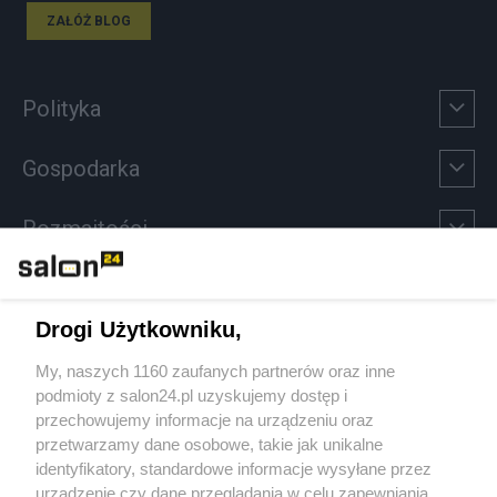
ZAŁÓŻ BLOG
Polityka
Gospodarka
Rozmaitości
Technologie
Drogi Użytkowniku,
Sport
My, naszych 1160 zaufanych partnerów oraz inne
podmioty z salon24.pl uzyskujemy dostęp i
Społeczeństwo
przechowujemy informacje na urządzeniu oraz
przetwarzamy dane osobowe, takie jak unikalne
Kultura
identyfikatory, standardowe informacje wysyłane przez
urządzenie czy dane przeglądania w celu zapewniania