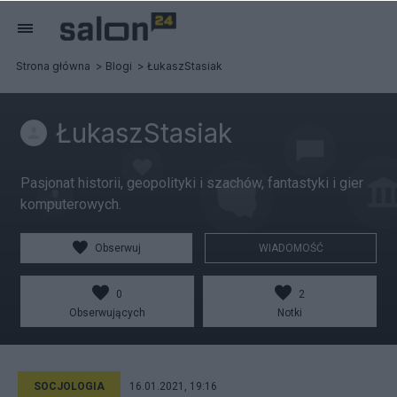
Strona główna
Blogi
ŁukaszStasiak
ŁukaszStasiak
Pasjonat historii, geopolityki i szachów, fantastyki i gier
komputerowych.
Obserwuj
WIADOMOŚĆ
0
2
Obserwujących
Notki
SOCJOLOGIA
16.01.2021, 19:16