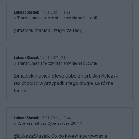
ŁukaszStasiak
17.01.2021, 11:21
w
Transhumanizm- czy staniemy się nadludźmi?
@maciekimaciek Dzięki za radę.
ŁukaszStasiak
16.01.2021, 21:59
w
Transhumanizm- czy staniemy się nadludźmi?
@maciekimaciek Steve Jobs zmarł. Jan Kulczyk
też chociaż w przypadku tego drugie są różne
teorie.
ŁukaszStasiak
15.01.2021, 19:44
w
Cyberdramat czy Cybersukces 2077 ?
@ŁukaszStasiak Co do kwestii porównania