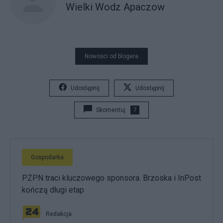
Wielki Wodz Apaczow
Nowości od blogera
Udostępnij
Udostępnij
Skomentuj
7
Gospodarka
PZPN traci kluczowego sponsora. Brzoska i InPost
kończą długi etap
Redakcja