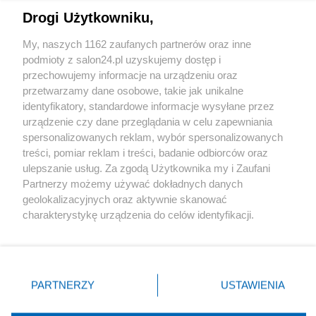
Drogi Użytkowniku,
Sport
My, naszych 1162 zaufanych partnerów oraz inne
podmioty z salon24.pl uzyskujemy dostęp i
Społeczeństwo
przechowujemy informacje na urządzeniu oraz
przetwarzamy dane osobowe, takie jak unikalne
Kultura
identyfikatory, standardowe informacje wysyłane przez
urządzenie czy dane przeglądania w celu zapewniania
spersonalizowanych reklam, wybór spersonalizowanych
treści, pomiar reklam i treści, badanie odbiorców oraz
ulepszanie usług. Za zgodą Użytkownika my i Zaufani
X
Facebook
Instagram
Youtube
Partnerzy możemy używać dokładnych danych
geolokalizacyjnych oraz aktywnie skanować
charakterystykę urządzenia do celów identyfikacji.
Web Content Media sp. z o. o. © 2022
Ponieważ cenimy Twoją prywatność, prosimy o zgodę na
korzystanie z tych technologii poprzez kliknięcie
„Akceptuję”. Zgoda jest dobrowolna i zawsze możesz ją
Pomoc
O nas
Praca
Reklama
Kontakt
zmienić/wycofać klikając przycisk ustawień prywatności
PARTNERZY
USTAWIENIA
znajdujący się w lewym dolnym rogu strony
. Niektóre
rodzaje przetwarzania danych nie wymagają zgody