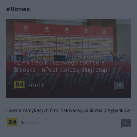
#
Biznes
PZPN traci kluczowego sponsora.
Brzoska i InPost kończą długi etap
Redakcja
18
Lawina zamykanych firm. Zatrważająca liczba przypadków
Redakcja
31