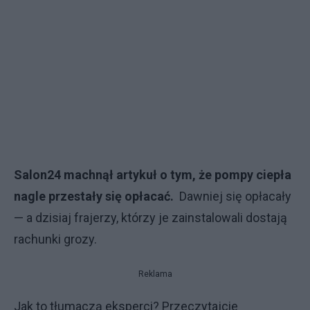
Salon24 machnął artykuł o tym, że pompy ciepła
nagle przestały się opłacać.
Dawniej się opłacały
— a dzisiaj frajerzy, którzy je zainstalowali dostają
rachunki grozy.
Reklama
Jak to tłumaczą eksperci? Przeczytajcie