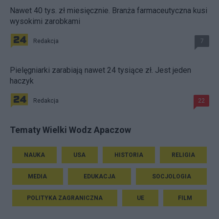
Nawet 40 tys. zł miesięcznie. Branża farmaceutyczna kusi
wysokimi zarobkami
Redakcja
7
Pielęgniarki zarabiają nawet 24 tysiące zł. Jest jeden
haczyk
Redakcja
22
Tematy Wielki Wodz Apaczow
NAUKA
USA
HISTORIA
RELIGIA
MEDIA
EDUKACJA
SOCJOLOGIA
POLITYKA ZAGRANICZNA
UE
FILM