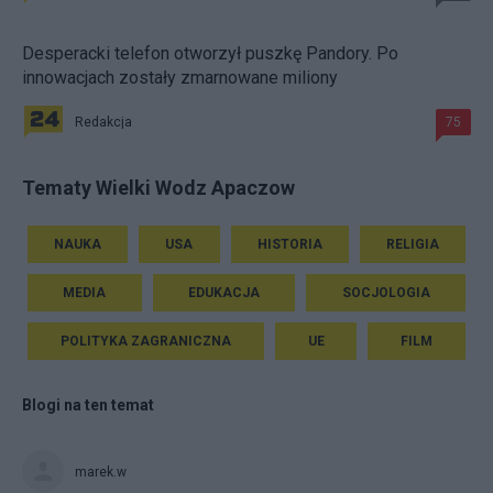
Desperacki telefon otworzył puszkę Pandory. Po
innowacjach zostały zmarnowane miliony
Redakcja
75
Tematy Wielki Wodz Apaczow
NAUKA
USA
HISTORIA
RELIGIA
MEDIA
EDUKACJA
SOCJOLOGIA
POLITYKA ZAGRANICZNA
UE
FILM
Blogi na ten temat
marek.w