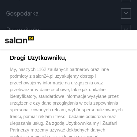
Gospodarka
Rozmaitości
Technologie
Drogi Użytkowniku,
Sport
My, naszych 1162 zaufanych partnerów oraz inne
podmioty z salon24.pl uzyskujemy dostęp i
Społeczeństwo
przechowujemy informacje na urządzeniu oraz
przetwarzamy dane osobowe, takie jak unikalne
Kultura
identyfikatory, standardowe informacje wysyłane przez
urządzenie czy dane przeglądania w celu zapewniania
spersonalizowanych reklam, wybór spersonalizowanych
treści, pomiar reklam i treści, badanie odbiorców oraz
ulepszanie usług. Za zgodą Użytkownika my i Zaufani
X
Facebook
Instagram
Youtube
Partnerzy możemy używać dokładnych danych
geolokalizacyjnych oraz aktywnie skanować