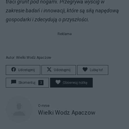
traci grunt pod nogami. Przegrywa wyścig w
zakresie badań i innowacji, które są siłą napędową
gospodarki i zdecydują o przyszłości.
Reklama
Autor: Wielki Wodz Apaczow
Udostępnij
Udostępnij
Lubię to!
Skomentuj
3
Obserwuj notkę
O mnie
Wielki Wodz Apaczow