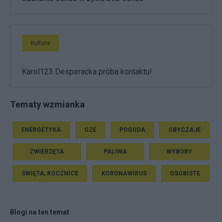
Kultura
Karol123 Desperacka próba kontaktu!
Tematy wzmianka
ENERGETYKA
OZE
POGODA
OBYCZAJE
ZWIERZĘTA
PALIWA
WYBORY
ŚWIĘTA, ROCZNICE
KORONAWIRUS
OSOBISTE
Blogi na ten temat