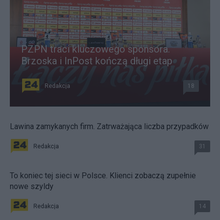
PZPN traci kluczowego sponsora.
Brzoska i InPost kończą długi etap
Redakcja
18
Lawina zamykanych firm. Zatrważająca liczba przypadków
Redakcja
31
To koniec tej sieci w Polsce. Klienci zobaczą zupełnie
nowe szyldy
Redakcja
14