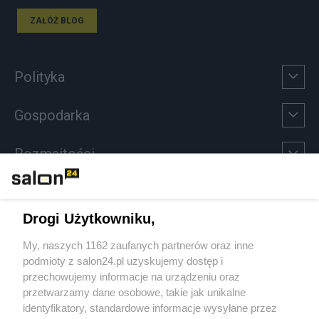
ZAŁÓŻ BLOG
Polityka
Gospodarka
Rozmaitości
Technologie
Drogi Użytkowniku,
Sport
My, naszych 1162 zaufanych partnerów oraz inne
podmioty z salon24.pl uzyskujemy dostęp i
Społeczeństwo
przechowujemy informacje na urządzeniu oraz
przetwarzamy dane osobowe, takie jak unikalne
Kultura
identyfikatory, standardowe informacje wysyłane przez