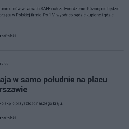
isanie umów w ramach SAFE i ich zatwierdzenie. Później nie będzie
ętu w Polskiej firmie. Po 1 VI wybór co będzie kupione i gdzie
rcaPolski
17:22
aja w samo południe na placu
szawie
Polskę, o przyszłość naszego kraju.
rcaPolski