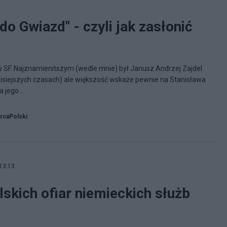
do Gwiazd" - czyli jak zasłonić
ry SF. Najznamienitszym (wedle mnie) był Janusz Andrzej Zajdel
isiejszych czasach) ale większość wskaże pewnie na Stanisława
 jego...
rcaPolski
13:13
skich ofiar niemieckich służb