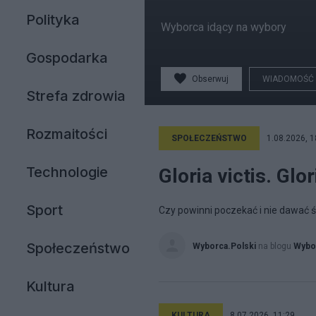
Polityka
Wyborca idący na wybory
Gospodarka
Obserwuj
WIADOMOŚĆ
Strefa zdrowia
Rozmaitości
SPOŁECZEŃSTWO
1.08.2026, 1
Technologie
Gloria victis. Glor
Sport
Czy powinni poczekać i nie dawać 
Społeczeństwo
Wyborca.Polski
na blogu
Wybo
Kultura
KULTURA
8.07.2026, 11:29