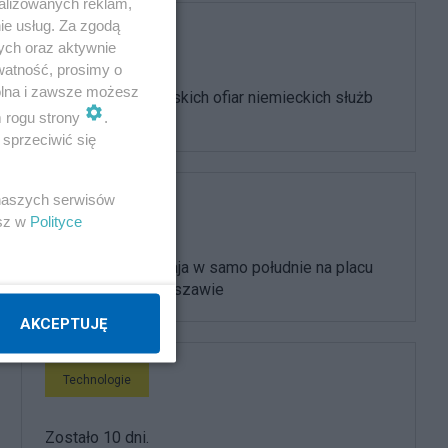
alizowanych reklam,
ie usług. Za zgodą
Społeczeństwo
ych oraz aktywnie
watność, prosimy o
wolna i zawsze możesz
Upamiętnienie Polskich ofiar niemieckich służb
m rogu strony
.
państwowych
sprzeciwić się
 naszych serwisów
Społeczeństwo
esz w
Polityce
Widzimy się 20 maja w samo południe na placu
Zamkowym w Warszawie
AKCEPTUJĘ
Technologie
Zostało 10 dni.