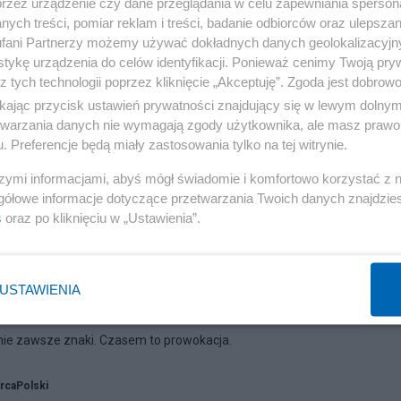
przez urządzenie czy dane przeglądania w celu zapewniania sperson
ych treści, pomiar reklam i treści, badanie odbiorców oraz ulepszan
fani Partnerzy możemy używać dokładnych danych geolokalizacyjn
tykę urządzenia do celów identyfikacji. Ponieważ cenimy Twoją pry
z tych technologii poprzez kliknięcie „Akceptuję”. Zgoda jest dobro
ikając przycisk ustawień prywatności znajdujący się w lewym dolny
etwarzania danych nie wymagają zgody użytkownika, ale masz prawo 
. Preferencje będą miały zastosowania tylko na tej witrynie.
szymi informacjami, abyś mógł świadomie i komfortowo korzystać z
gółowe informacje dotyczące przetwarzania Twoich danych znajdzi
s
oraz po kliknięciu w „Ustawienia”.
USTAWIENIA
 - Ukraina w piłce kopanej
 nie zawsze znaki. Czasem to prowokacja.
rcaPolski