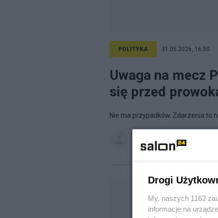
POLITYKA
31.05.2026, 16:50
Uwaga na mecz Pol
się przed prowok
Nie ma przypadków. Zdarzenia to ni
Wyborca.Polski
na blogu
Wybo
Drogi Użytkow
My, naszych 1162 zau
informacje na urządze