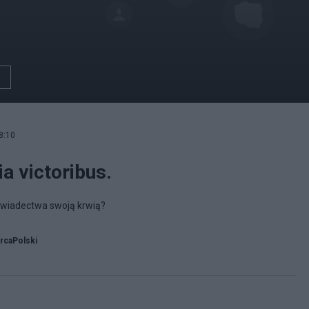
8:10
ia victoribus.
świadectwa swoją krwią?
rcaPolski