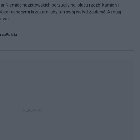
r Niemiec nazistowskich porzuciły na 'placu rzeźb' kamień i
zybko rosnącymi krzakami aby ten swój wstyd zasłonić. A mają
two...
rcaPolski