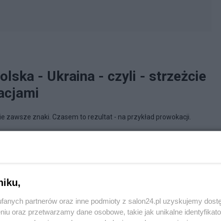
ska - Ukraina - czyli - strzeżcie
acjami
e zawsze znaki. Czasem to rezultat - na przykład prowokacji.
rcaPolski
niku,
fanych partnerów oraz inne podmioty z salon24.pl uzyskujemy dost
niu oraz przetwarzamy dane osobowe, takie jak unikalne identyfikat