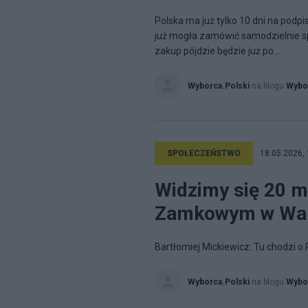
Polska ma już tylko 10 dni na podp
już mogła zamówić samodzielnie sprz
zakup pójdzie będzie już po...
Wyborca.Polski
na blogu
Wybo
SPOŁECZEŃSTWO
18.05.2026, 
Widzimy się 20 m
Zamkowym w War
Bartłomiej Mickiewicz: Tu chodzi o 
Wyborca.Polski
na blogu
Wybo