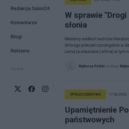
Redakcja Salon24
W sprawie "Drogi 
Komentarze
słonia
Blogi
Mieliśmy wielkich twórców literatu
(którego polecam szczególnie w dz
Reklama
Lema (a właściwie Lehma) w tym na
Wyborca.Polski
na blogu
Wybo
Szukaj:
SPOŁECZEŃSTWO
17.06.2026, 
Upamiętnienie Pol
państwowych