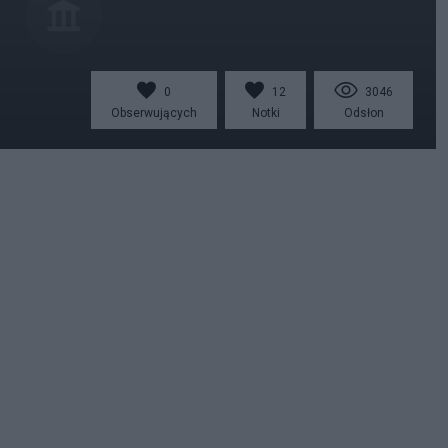
0
12
3046
Obserwujących
Notki
Odsłon