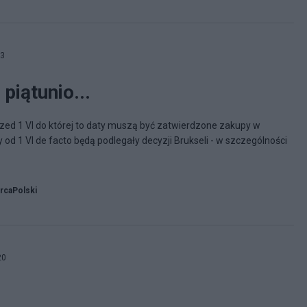
03
 piątunio...
przed 1 VI do której to daty muszą być zatwierdzone zakupy w
d 1 VI de facto będą podlegały decyzji Brukseli - w szczególności
rcaPolski
20