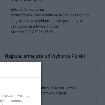
dla rodzin byłyby ogromne
@foros Teraz już na
temat:https://polskieradio24.pl/pieniadze/polski-
dlug-rosnie-w-szybkim-tempie-jestesmy-w-
czolowce-panstw-ue Andrzej
Mandel/21.07.2026, 15:51
Najpopularniejsze od Wyborca.Polski
Polityka
Uwaga na mecz Polska - Ukraina - czyli -
strzeżcie się przed prowokacjami
ęp i przechowujemy
ory, standardowe