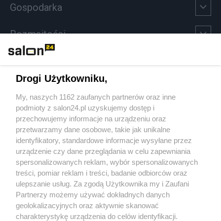
Gospodarka
Rozmaitości
Technologie
Drogi Użytkowniku,
Sport
My, naszych 1162 zaufanych partnerów oraz inne
podmioty z salon24.pl uzyskujemy dostęp i
Społeczeństwo
przechowujemy informacje na urządzeniu oraz
przetwarzamy dane osobowe, takie jak unikalne
Kultura
identyfikatory, standardowe informacje wysyłane przez
urządzenie czy dane przeglądania w celu zapewniania
spersonalizowanych reklam, wybór spersonalizowanych
treści, pomiar reklam i treści, badanie odbiorców oraz
ulepszanie usług. Za zgodą Użytkownika my i Zaufani
X
Facebook
Instagram
Youtube
Partnerzy możemy używać dokładnych danych
geolokalizacyjnych oraz aktywnie skanować
charakterystykę urządzenia do celów identyfikacji.