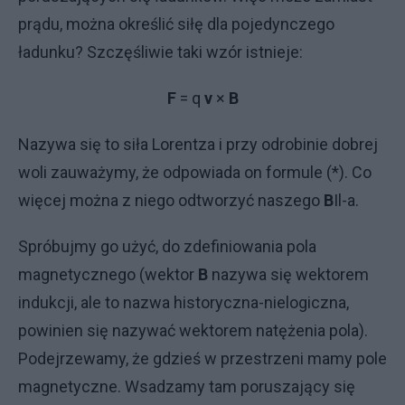
prądu, można określić siłę dla pojedynczego
ładunku? Szczęśliwie taki wzór istnieje:
F
= q
v
×
B
Nazywa się to siła Lorentza i przy odrobinie dobrej
woli zauważymy, że odpowiada on formule (*). Co
więcej można z niego odtworzyć naszego
B
Il-a.
Spróbujmy go użyć, do zdefiniowania pola
magnetycznego (wektor
B
nazywa się wektorem
indukcji, ale to nazwa historyczna-nielogiczna,
powinien się nazywać wektorem natężenia pola).
Podejrzewamy, że gdzieś w przestrzeni mamy pole
magnetyczne. Wsadzamy tam poruszający się