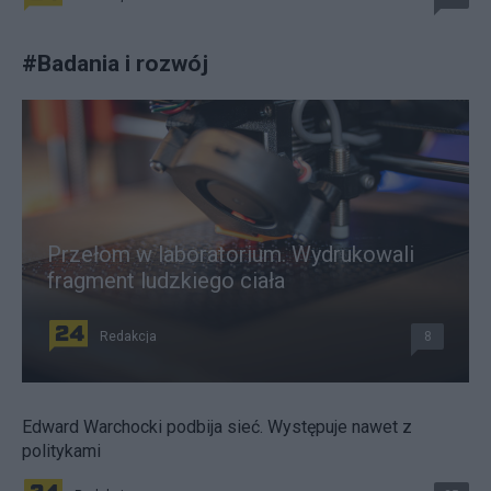
#
Badania i rozwój
Przełom w laboratorium. Wydrukowali
fragment ludzkiego ciała
Redakcja
8
Edward Warchocki podbija sieć. Występuje nawet z
politykami