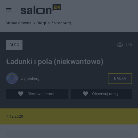
Strona główna
Blogi
Zajtenberg
545
BLOG
Ładunki i pola (niekwantowo)
Zajtenberg
NAUKA
Obserwuj temat
Obserwuj notkę
7.12.2020