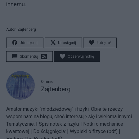
innemu.
Autor: Zajtenberg
Udostępnij
Udostępnij
Lubię to!
Skomentuj
26
Obserwuj notkę
O mnie
Zajtenberg
Amator muzyki "młodzieżowej" i fizyki. Obie te rzeczy
wspominam na blogu, choć interesuję się i wieloma innymi.
Tematycznie: |
Spis notek z fizyki |
Notki o mechanice
kwantowej |
Do ściągnięcia: |
Wypiski o fizyce (pdf)
|
Historia The Beatles (pdf)