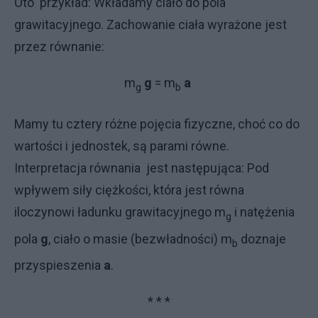
Oto przykład: Wkładamy ciało do pola
grawitacyjnego. Zachowanie ciała wyrażone jest
przez równanie:
m
g
= m
a
g
b
Mamy tu cztery różne pojęcia fizyczne, choć co do
wartości i jednostek, są parami równe.
Interpretacja równania jest następująca: Pod
wpływem siły ciężkości, która jest równa
iloczynowi ładunku grawitacyjnego m
i natężenia
g
pola
g
, ciało o masie (bezwładności) m
doznaje
b
przyspieszenia
a
.
* * *