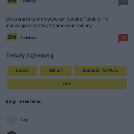
Redakcja
25
Desperacki telefon otworzył puszkę Pandory. Po
innowacjach zostały zmarnowane miliony
Redakcja
75
Tematy Zajtenberg
NAUKA
SERIALE
BADANIA I ROZWÓJ
FILM
Blogi na ten temat
Atej