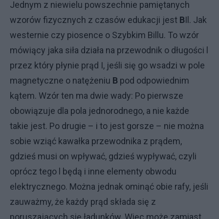
Jednym z niewielu powszechnie pamiętanych
wzorów fizycznych z czasów edukacji jest
B
Il. Jak
westernie czy piosence o Szybkim Billu. To wzór
mówiący jaka siła działa na przewodnik o długości l
przez który płynie prąd I, jeśli się go wsadzi w pole
magnetyczne o natężeniu
B
pod odpowiednim
kątem. Wzór ten ma dwie wady: Po pierwsze
obowiązuje dla pola jednorodnego, a nie każde
takie jest. Po drugie – i to jest gorsze – nie można
sobie wziąć kawałka przewodnika z prądem,
gdzieś musi on wpływać, gdzieś wypływać, czyli
oprócz tego l będą i inne elementy obwodu
elektrycznego. Można jednak ominąć obie rafy, jeśli
zauważmy, że każdy prąd składa się z
poruszających się ładunków. Więc może zamiast