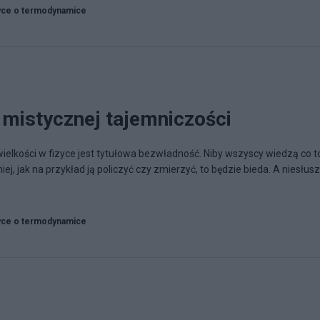
yce o termodynamice
mistycznej tajemniczości
ielkości w fizyce jest tytułowa bezwładność. Niby wszyscy wiedzą co t
iej, jak na przykład ją policzyć czy zmierzyć, to będzie bieda. A niesłusz
yce o termodynamice