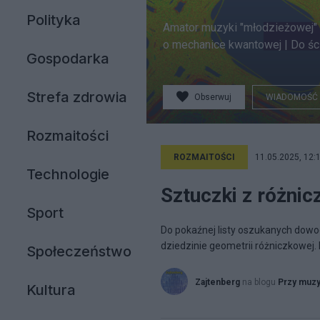
Polityka
Amator muzyki "młodzieżowej" i 
o mechanice kwantowej | Do ścią
Gospodarka
Strefa zdrowia
Obserwuj
WIADOMOŚĆ
Rozmaitości
ROZMAITOŚCI
11.05.2025, 12:
Technologie
Sztuczki z różnic
Sport
Do pokaźnej listy oszukanych do
dziedzinie geometrii różniczkowej. 
Społeczeństwo
Zajtenberg
na blogu
Przy muz
Kultura