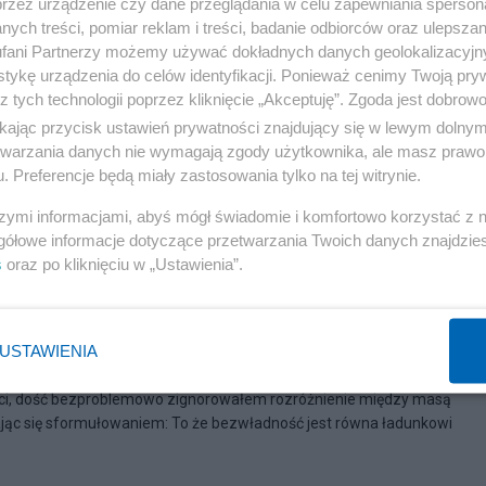
przez urządzenie czy dane przeglądania w celu zapewniania sperson
ych treści, pomiar reklam i treści, badanie odbiorców oraz ulepszan
fani Partnerzy możemy używać dokładnych danych geolokalizacyjn
tykę urządzenia do celów identyfikacji. Ponieważ cenimy Twoją pry
z tych technologii poprzez kliknięcie „Akceptuję”. Zgoda jest dobro
ikając przycisk ustawień prywatności znajdujący się w lewym dolny
etwarzania danych nie wymagają zgody użytkownika, ale masz prawo 
. Preferencje będą miały zastosowania tylko na tej witrynie.
szymi informacjami, abyś mógł świadomie i komfortowo korzystać z
gółowe informacje dotyczące przetwarzania Twoich danych znajdzi
s
oraz po kliknięciu w „Ustawienia”.
iekwantowo)
USTAWIENIA
ci, dość bezproblemowo zignorowałem rozróżnienie między masą
jąc się sformułowaniem: To że bezwładność jest równa ładunkowi