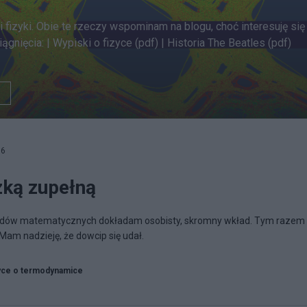
fizyki. Obie te rzeczy wspominam na blogu, choć interesuję się i
gnięcia: | Wypiski o fizyce (pdf) | Historia The Beatles (pdf)
16
zką zupełną
wodów matematycznych dokładam osobisty, skromny wkład. Tym razem
Mam nadzieję, że dowcip się udał.
yce o termodynamice