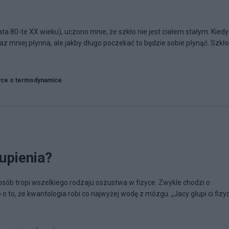
ta 80-te XX wieku), uczono mnie, że szkło nie jest ciałem stałym. Kiedy
az mniej płynna, ale jakby długo poczekać to będzie sobie płynąć. Szkł
yce o termodynamice
kupienia?
 osób tropi wszelkiego rodzaju oszustwa w fizyce. Zwykle chodzi o
 o to, że kwantologia robi co najwyżej wodę z mózgu. „Jacy głupi ci fizy