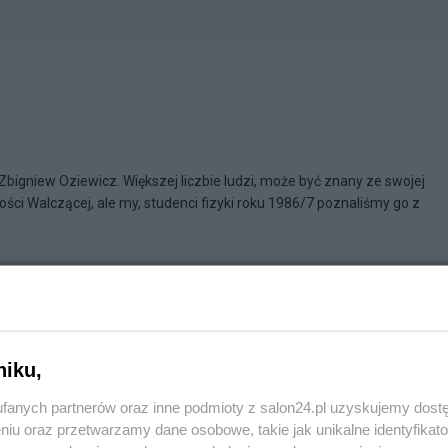
igniew Oziewicz. Większej liczbie ludzi, może być znany ze swojej
ości Walczącej, ale my, studenci fizyki roku 1986/7 poznaliśmy go z
yce o termodynamice
niku,
fanych partnerów oraz inne podmioty z salon24.pl uzyskujemy dost
niu oraz przetwarzamy dane osobowe, takie jak unikalne identyfikat