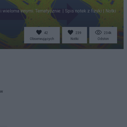
 wieloma innymi. Tematycznie: | Spis notek z fizyki | Notki
42
239
234k
Obserwujących
Notki
Odsłon
 w