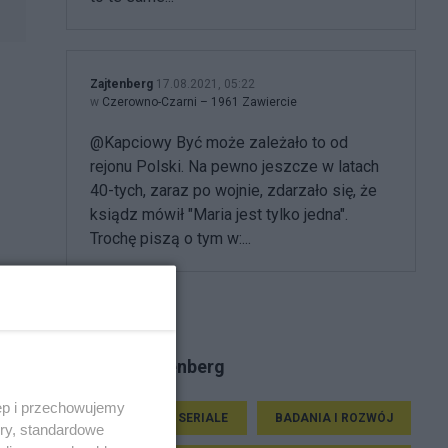
Zajtenberg
17.08.2021, 05:22
w
Czerowno-Czarni – 1961 Zawiercie
@Kapciowy Być może zależało to od
rejonu Polski. Na pewno jeszcze w latach
40-tych, zaraz po wojnie, zdarzało się, że
ksiądz mówił "Maria jest tylko jedna".
Trochę piszą o tym w:...
Tematy Zajtenberg
ęp i przechowujemy
NAUKA
SERIALE
BADANIA I ROZWÓJ
ory, standardowe