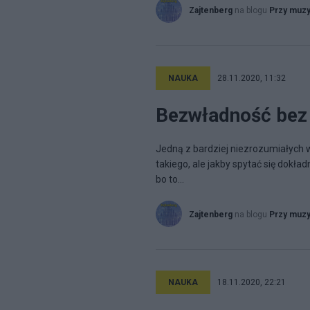
Zajtenberg
na blogu
Przy muz
NAUKA
28.11.2020, 11:32
Bezwładność bez 
Jedną z bardziej niezrozumiałych w
takiego, ale jakby spytać się dokładn
bo to...
Zajtenberg
na blogu
Przy muz
NAUKA
18.11.2020, 22:21