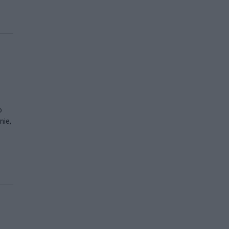
o
nie,