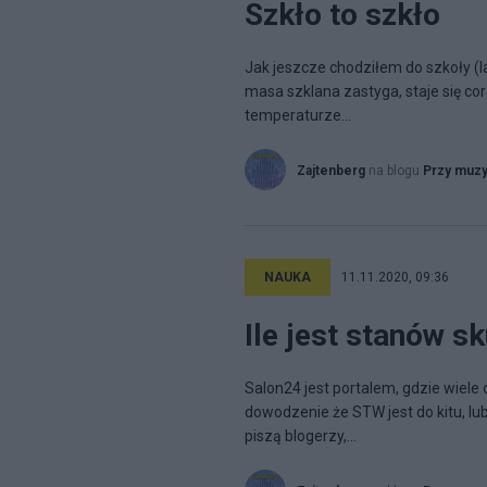
Szkło to szkło
Jak jeszcze chodziłem do szkoły (la
masa szklana zastyga, staje się cor
temperaturze...
Zajtenberg
na blogu
Przy muz
NAUKA
11.11.2020, 09:36
Ile jest stanów s
Salon24 jest portalem, gdzie wiele
dowodzenie że STW jest do kitu, lub
piszą blogerzy,...