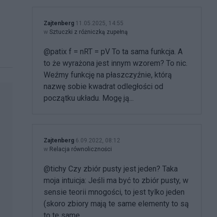
Zajtenberg
11.05.2025, 14:55
w
Sztuczki z różniczką zupełną
@patix f = nRT = pV To ta sama funkcja. A
to że wyrażona jest innym wzorem? To nic.
Weźmy funkcję na płaszczyźnie, którą
nazwę sobie kwadrat odległości od
początku układu. Mogę ją...
Zajtenberg
6.09.2022, 08:12
w
Relacja równoliczności
@tichy Czy zbiór pusty jest jeden? Taka
moja intuicja: Jeśli ma być to zbiór pusty, w
sensie teorii mnogości, to jest tylko jeden
(skoro zbiory mają te same elementy to są
to te same...