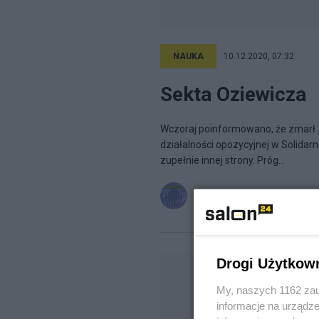
NAUKA
10.12.2020, 07:32
Sekta Oziewicza
Wczoraj poinformowano, że zmarł Zb
działalności opozycyjnej w Solidarn
zupełnie innej strony. Próg...
Zajtenberg
na blogu
Przy muz
Drogi Użytkow
My, naszych 1162 zau
informacje na urządze