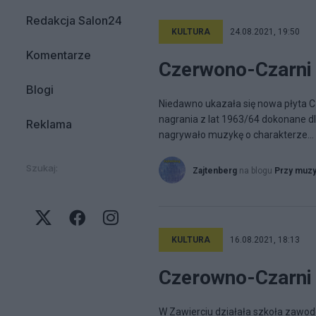
Redakcja Salon24
KULTURA
24.08.2021, 19:50
Komentarze
Czerwono-Czarni 
Blogi
Niedawno ukazała się nowa płyta 
nagrania z lat 1963/64 dokonane dl
Reklama
nagrywało muzykę o charakterze...
Szukaj:
Zajtenberg
na blogu
Przy muz
KULTURA
16.08.2021, 18:13
Czerowno-Czarni 
W Zawierciu działała szkoła zawod