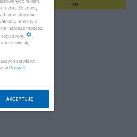
alizowanych reklam,
FILM
ie usług. Za zgodą
ych oraz aktywnie
watność, prosimy o
wolna i zawsze możesz
m rogu strony
.
sprzeciwić się
 naszych serwisów
esz w
Polityce
AKCEPTUJĘ