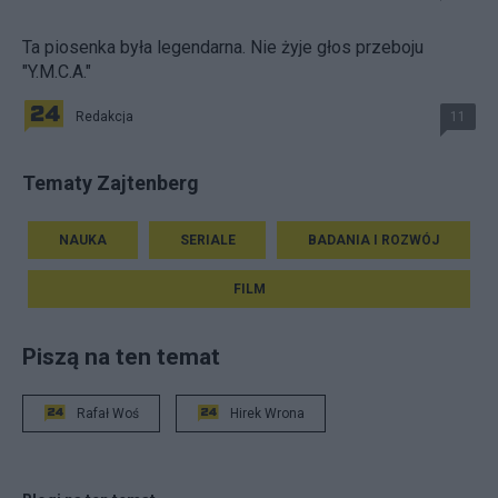
Ta piosenka była legendarna. Nie żyje głos przeboju
"Y.M.C.A."
Redakcja
11
Tematy Zajtenberg
NAUKA
SERIALE
BADANIA I ROZWÓJ
FILM
Piszą na ten temat
Rafał Woś
Hirek Wrona