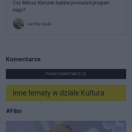
Czy Miłosz Kłeczek będzie prowadził program
nago?
Jan Filip Libicki
Komentarze
POKAŻ KOMENTARZE (2)
Inne tematy w dziale
Kultura
#
Film