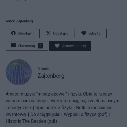
Autor: Zajtenberg
Udostępnij
Udostępnij
Lubię to!
Skomentuj
2
Obserwuj notkę
O mnie
Zajtenberg
Amator muzyki "młodzieżowej" i fizyki. Obie te rzeczy
wspominam na blogu, choć interesuję się i wieloma innymi.
Tematycznie: |
Spis notek z fizyki |
Notki o mechanice
kwantowej |
Do ściągnięcia: |
Wypiski o fizyce (pdf)
|
Historia The Beatles (pdf)