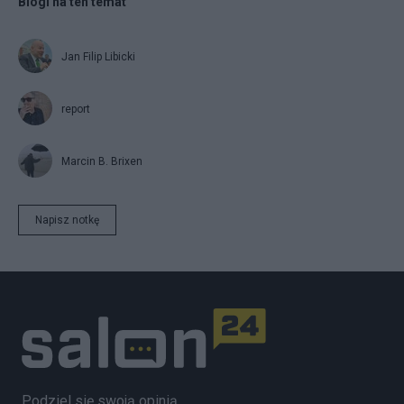
Blogi na ten temat
Jan Filip Libicki
report
Marcin B. Brixen
Napisz notkę
Podziel się swoją opinią