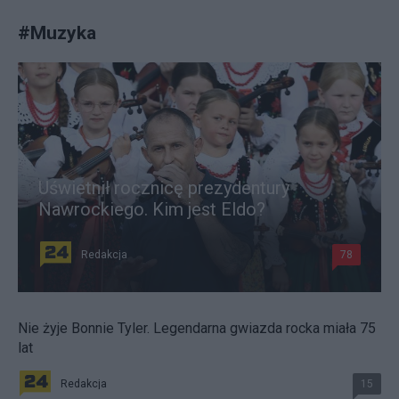
#
Muzyka
Uświetnił rocznicę prezydentury
Nawrockiego. Kim jest Eldo?
Redakcja
78
Nie żyje Bonnie Tyler. Legendarna gwiazda rocka miała 75
lat
Redakcja
15