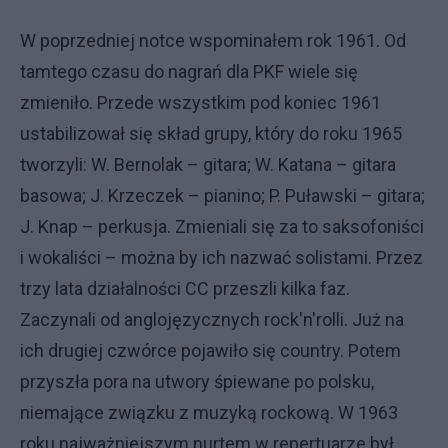
W poprzedniej notce wspominałem rok 1961. Od
tamtego czasu do nagrań dla PKF wiele się
zmieniło. Przede wszystkim pod koniec 1961
ustabilizował się skład grupy, który do roku 1965
tworzyli: W. Bernolak – gitara; W. Katana – gitara
basowa; J. Krzeczek – pianino; P. Puławski – gitara;
J. Knap – perkusja. Zmieniali się za to saksofoniści
i wokaliści – można by ich nazwać solistami. Przez
trzy lata działalności CC przeszli kilka faz.
Zaczynali od anglojęzycznych rock'n'rolli. Już na
ich drugiej czwórce pojawiło się country. Potem
przyszła pora na utwory śpiewane po polsku,
niemające związku z muzyką rockową. W 1963
roku najważniejszym nurtem w repertuarze był