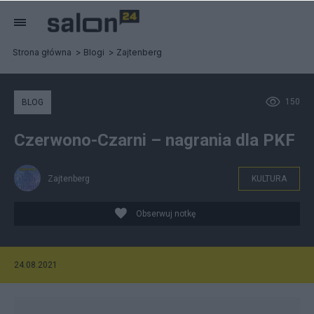
Strona główna
Blogi
Zajtenberg
150
BLOG
Czerwono-Czarni – nagrania dla PKF
Zajtenberg
KULTURA
Obserwuj notkę
24.08.2021