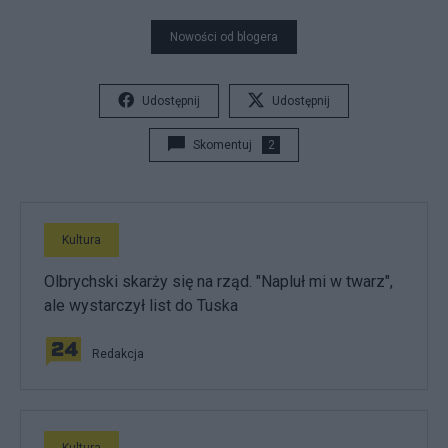
Nowości od blogera
Udostępnij
Udostępnij
Skomentuj
2
Kultura
Olbrychski skarży się na rząd. "Napluł mi w twarz",
ale wystarczył list do Tuska
Redakcja