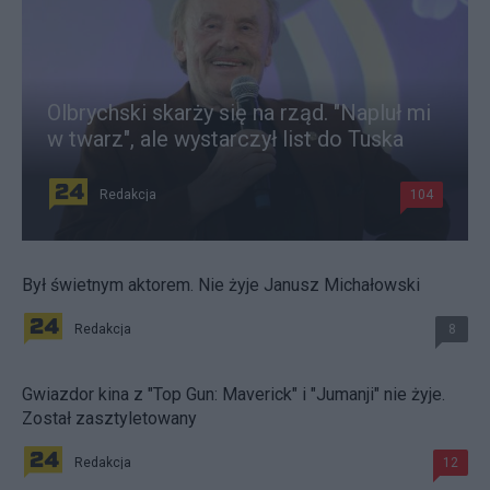
Olbrychski skarży się na rząd. "Napluł mi
w twarz", ale wystarczył list do Tuska
Redakcja
104
Był świetnym aktorem. Nie żyje Janusz Michałowski
Redakcja
8
Gwiazdor kina z "Top Gun: Maverick" i "Jumanji" nie żyje.
Został zasztyletowany
Redakcja
12