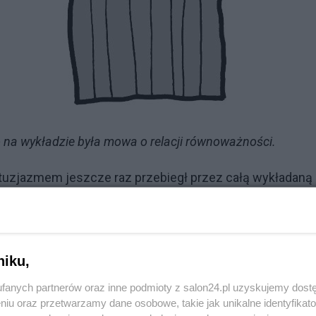
o na wykładzie była mowa o relacji równoważności.
ntuzjazmem jeszcze raz przebiegł przez całą wykładaną
 to, że za pół roku mieliśmy zdawać z tego egzamin, cała
eniowcy też są nieco zagubieni. Może oprócz dr Rytela, k
niku,
profesora i dr Borowca – współpracownika Oziewicza. N
fanych partnerów oraz inne podmioty z salon24.pl uzyskujemy dost
iadał raczej geometrii różniczkowej. Nie było limesów,
niu oraz przetwarzamy dane osobowe, takie jak unikalne identyfikat