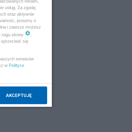
alizowanych reklam,
ie usług. Za zgodą
ych oraz aktywnie
watność, prosimy o
wolna i zawsze możesz
ów
m rogu strony
.
sprzeciwić się
 naszych serwisów
esz w
Polityce
AKCEPTUJĘ