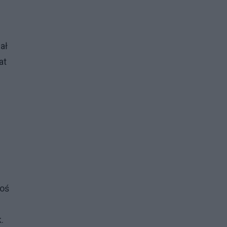
ał
at
coś
.