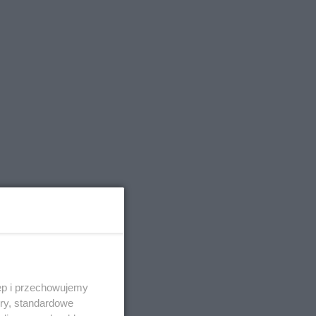
tóry
iby
ęp i przechowujemy
ory, standardowe