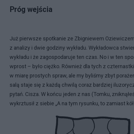
Próg wejścia
Już pierwsze spotkanie ze Zbigniewem Oziewiczem 
z analizy i dwie godziny wykładu. Wykładowca stwier
wykładu i że zagospodaruje ten czas. No i w ten s
wprost – było ciężko. Również dla tych z czternastki
w miarę prostych spraw, ale my byliśmy zbyt porażen
salą staje się z każdą chwilą coraz bardziej iluzor
pytań. Cisza. W końcu jeden z nas (Tomku, zniknął
wykrztusił z siebie „A na tym rysunku, to zamiast k