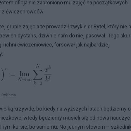
Potem oficjalnie zabroniono mu zajęć na początkowych
en z ćwiczeniowców.
grupie zajęcia te prowadził zwykle dr Rytel, który nie b
j pewien dystans, dziwnie nam do niej pasował. Tego akur
 i ichni ćwiczeniowiec, forsował jak najbardziej
y:
Reklama
wielką krzywdę, bo kiedy na wyższych latach będziemy 
żniczkowe, wtedy będziemy musieli się od nowa nauczyć
rmalnym kursie, bo samemu. No jednym słowem – szkodnik