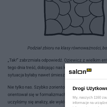
Podział zbioru na klasy równoważności, b
„Tak!” zabrzmiała odpowiedź. Oziewicz z wielkim e
tego dnia treść, dobijając nas kompletnie. Gdyby nie
sytuacja byłaby nawet śmieszna. Ale nas przerażała.
Nie tylko nas. Szybko zorientowaliśmy się, że ćwicz
Drogi Użytkow
orientował się w formalizmach serwowanych przez 
My, naszych 1160 zau
uczyliśmy się analizy, ale wykładany materiał odpow
informacje na urządze