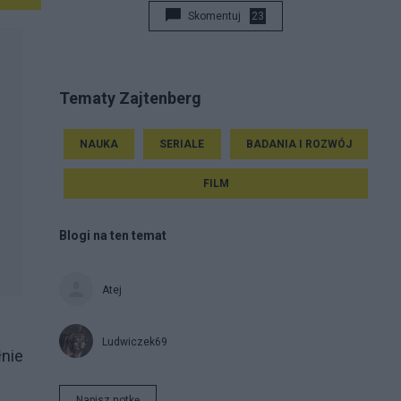
Skomentuj
23
Tematy Zajtenberg
NAUKA
SERIALE
BADANIA I ROZWÓJ
FILM
Blogi na ten temat
Atej
Ludwiczek69
łnie
Napisz notkę