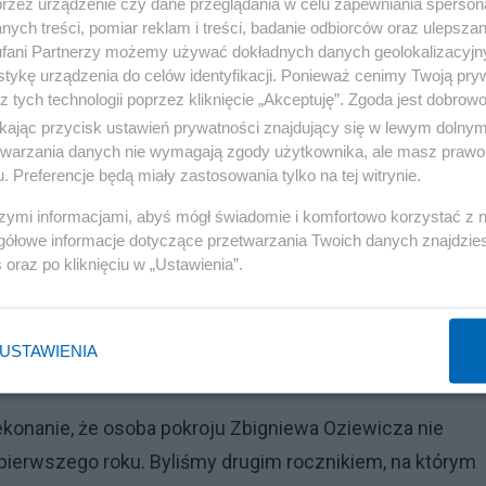
przez urządzenie czy dane przeglądania w celu zapewniania sperson
d warunkami jednoznaczności rozwiązań równań
ych treści, pomiar reklam i treści, badanie odbiorców oraz ulepszan
 wektorowe, plus ich algebry Grassmanna. Kapitał wiedzy
fani Partnerzy możemy używać dokładnych danych geolokalizacyjn
tykę urządzenia do celów identyfikacji. Ponieważ cenimy Twoją pry
go LO XIV we Wrocławiu słabo im się przydał, choć trzeba
z tych technologii poprzez kliknięcie „Akceptuję”. Zgoda jest dobro
Dość przypadkowo (kwestia alfabetycznego ułożenia skład
ikając przycisk ustawień prywatności znajdujący się w lewym dolny
ozdrawiam w tym miejscu „czwartaków”.
etwarzania danych nie wymagają zgody użytkownika, ale masz prawo 
. Preferencje będą miały zastosowania tylko na tej witrynie.
Reklama
szymi informacjami, abyś mógł świadomie i komfortowo korzystać z
gółowe informacje dotyczące przetwarzania Twoich danych znajdzi
Wiedza u niego bolała. Ale raz zdobytej nic ci już nie
s
oraz po kliknięciu w „Ustawienia”.
zasu, rozgryzając wypisywane na wykładzie wzory. Z
straszny jak go malują. Wsiąkałem.
USTAWIENIA
konanie, że osoba pokroju Zbigniewa Oziewicza nie
ierwszego roku. Byliśmy drugim rocznikiem, na którym