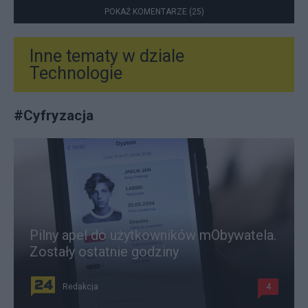
POKAŻ KOMENTARZE (25)
Inne tematy w dziale
Technologie
#
Cyfryzacja
Pilny apel do użytkowników mObywatela.
Zostały ostatnie godziny
Redakcja
4