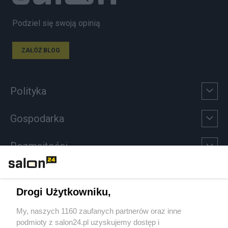
Podziel się swoją opinią
ZAŁÓŻ BLOG
Polityka
Gospodarka
Rozmaitości
Technologie
Drogi Użytkowniku,
Sport
My, naszych 1160 zaufanych partnerów oraz inne
podmioty z salon24.pl uzyskujemy dostęp i