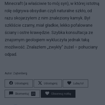
Minecraft (a właściwie to mój syn), w której istotną
rolę odgrywa obsydian czyli naturalne szkło, od
razu skojarzyłem z nim znaleziony kamyk. Był
szkliście czarny, miał gładkie, lekko pofalowane
ściany i ostre krawędzie. Szybka konsultacja ze
znajomym geologiem wykluczyła jednak taką
możliwość. Znalazłem „zwykły” żużel – pohuciany
odpad.
Autor: Zajtenberg
Udostępnij
Udostępnij
Lubię to!
Skomentuj
25
Obserwuj notkę