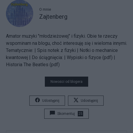
O mnie
Zajtenberg
Amator muzyki "młodzieżowej" i fizyki. Obie te rzeczy
wspominam na blogu, choć interesuję się i wieloma innymi.
Tematycznie: |
Spis notek z fizyki |
Notki o mechanice
kwantowej |
Do ściągnięcia: |
Wypiski o fizyce (pdf)
|
Historia The Beatles (pdf)
Nowości od blogera
Udostępnij
Udostępnij
Skomentuj
25