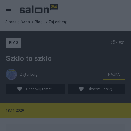
Strona główna
Blogi
Zajtenberg
821
BLOG
Szkło to szkło
Zajtenberg
NAUKA
Obserwuj temat
Obserwuj notkę
18.11.2020