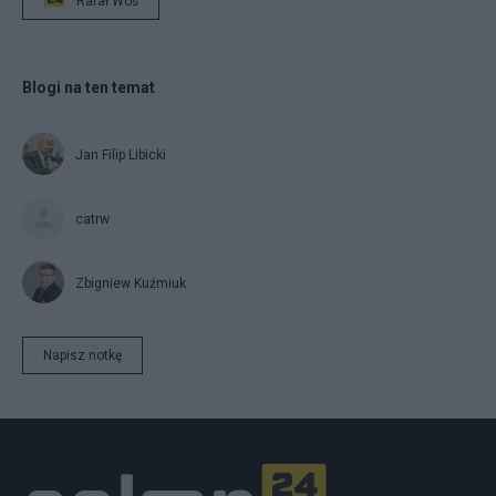
Rafał Woś
Blogi na ten temat
Jan Filip Libicki
catrw
Zbigniew Kuźmiuk
Napisz notkę