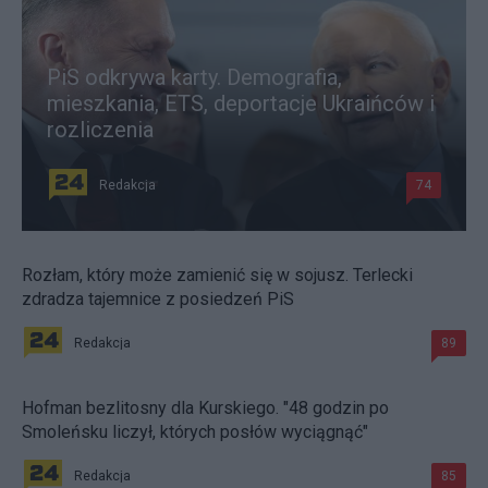
PiS odkrywa karty. Demografia,
mieszkania, ETS, deportacje Ukraińców i
rozliczenia
Redakcja
74
Rozłam, który może zamienić się w sojusz. Terlecki
zdradza tajemnice z posiedzeń PiS
Redakcja
89
Hofman bezlitosny dla Kurskiego. "48 godzin po
Smoleńsku liczył, których posłów wyciągnąć"
Redakcja
85