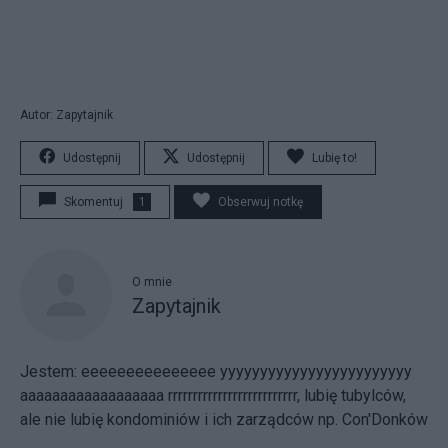
Autor: Zapytajnik
Udostępnij
Udostępnij
Lubię to!
Skomentuj
1
Obserwuj notkę
O mnie
Zapytajnik
Jestem: eeeeeeeeeeeeeee yyyyyyyyyyyyyyyyyyyyyyyy
aaaaaaaaaaaaaaaaaa rrrrrrrrrrrrrrrrrrrrrrrrrr, lubię tubylców,
ale nie lubię kondominiów i ich zarządców np. Con'Donków