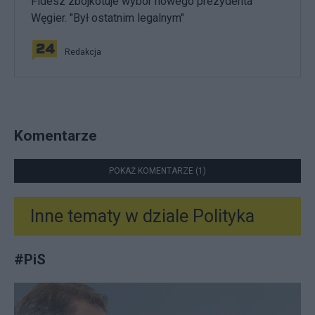
Fidesz zbojkotuje wybór nowego prezydenta
Węgier. "Był ostatnim legalnym"
Redakcja
Komentarze
POKAŻ KOMENTARZE (1)
Inne tematy w dziale
Polityka
#
PiS