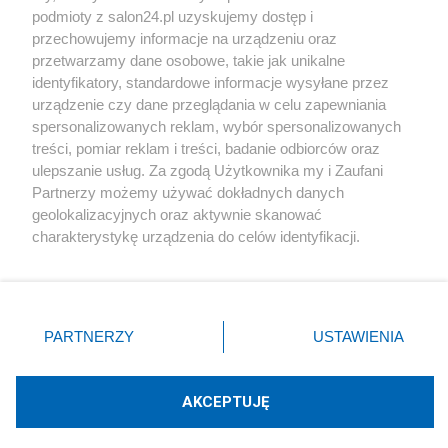
podmioty z salon24.pl uzyskujemy dostęp i
Społeczeństwo
przechowujemy informacje na urządzeniu oraz
przetwarzamy dane osobowe, takie jak unikalne
Kultura
identyfikatory, standardowe informacje wysyłane przez
urządzenie czy dane przeglądania w celu zapewniania
spersonalizowanych reklam, wybór spersonalizowanych
treści, pomiar reklam i treści, badanie odbiorców oraz
ulepszanie usług. Za zgodą Użytkownika my i Zaufani
X
Facebook
Instagram
Youtube
Partnerzy możemy używać dokładnych danych
geolokalizacyjnych oraz aktywnie skanować
charakterystykę urządzenia do celów identyfikacji.
Web Content Media sp. z o. o. © 2022
Ponieważ cenimy Twoją prywatność, prosimy o zgodę na
korzystanie z tych technologii poprzez kliknięcie
„Akceptuję”. Zgoda jest dobrowolna i zawsze możesz ją
Pomoc
O nas
Praca
Reklama
Kontakt
zmienić/wycofać klikając przycisk ustawień prywatności
PARTNERZY
USTAWIENIA
znajdujący się w lewym dolnym rogu strony
. Niektóre
rodzaje przetwarzania danych nie wymagają zgody
użytkownika, ale masz prawo sprzeciwić się takiemu
AKCEPTUJĘ
przetwarzaniu. Preferencje będą miały zastosowania tylko
Technologię dostarcza:
W3media.pl
na tej witrynie.