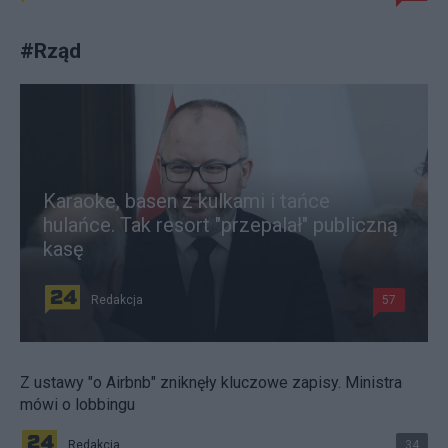
#
Rząd
Karaoke, basen z kulkami i tańce
hulańce. Tak resort "przepalał" publiczną
kasę
Redakcja
57
Z ustawy "o Airbnb" zniknęły kluczowe zapisy. Ministra
mówi o lobbingu
Redakcja
34