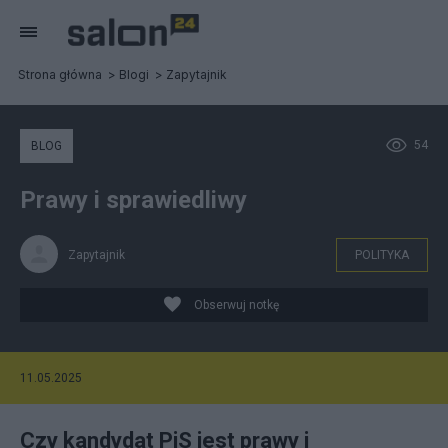
Strona główna
Blogi
Zapytajnik
54
BLOG
Prawy i sprawiedliwy
Zapytajnik
POLITYKA
Obserwuj notkę
11.05.2025
Czy kandydat PiS jest prawy i