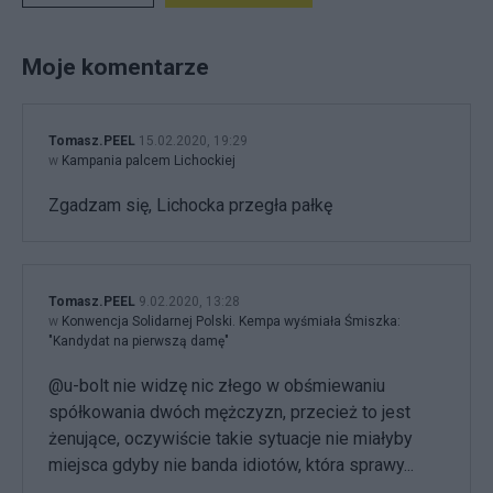
Moje komentarze
Tomasz.PEEL
15.02.2020, 19:29
w
Kampania palcem Lichockiej
Zgadzam się, Lichocka przegła pałkę
Tomasz.PEEL
9.02.2020, 13:28
w
Konwencja Solidarnej Polski. Kempa wyśmiała Śmiszka:
"Kandydat na pierwszą damę"
@u-bolt nie widzę nic złego w obśmiewaniu
spółkowania dwóch mężczyzn, przecież to jest
żenujące, oczywiście takie sytuacje nie miałyby
miejsca gdyby nie banda idiotów, która sprawy...