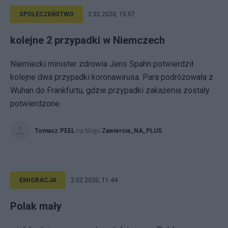
SPOŁECZEŃSTWO
2.02.2020, 15:57
kolejne 2 przypadki w Niemczech
Niemiecki minister zdrowia Jens Spahn potwierdził
kolejne dwa przypadki koronawirusa. Para podróżowała z
Wuhan do Frankfurtu, gdzie przypadki zakażenia zostały
potwierdzone.
Tomasz.PEEL
na blogu
Zawiercie_NA_PLUS
EMIGRACJA
2.02.2020, 11:44
Polak mały