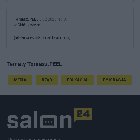
Tomasz.PEEL
8.02.2020, 16:37
w
Chińszczyzna
@Harcownik zgadzam się
Tematy Tomasz.PEEL
MEDIA
RZĄD
EDUKACJA
EMIGRACJA
Podziel się swoją opinią