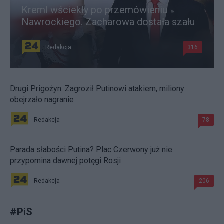
Kreml wściekły po przemówieniu
Nawrockiego. Zacharowa dostała szału
Redakcja
316
Drugi Prigożyn. Zagroził Putinowi atakiem, miliony
obejrzało nagranie
Redakcja
78
Parada słabości Putina? Plac Czerwony już nie
przypomina dawnej potęgi Rosji
Redakcja
206
#
PiS