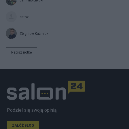
Jan Filip Libicki
catrw
Zbigniew Kuźmiuk
Napisz notkę
Podziel się swoją opinią
ZAŁÓŻ BLOG