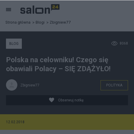
Strona główna
Blogi
Zbigniew77
8068
BLOG
Polska na celowniku! Czego się
obawiali Polacy – SIĘ ZDĄŻYŁO!
Zbigniew77
POLITYKA
Obserwuj notkę
12.02.2018