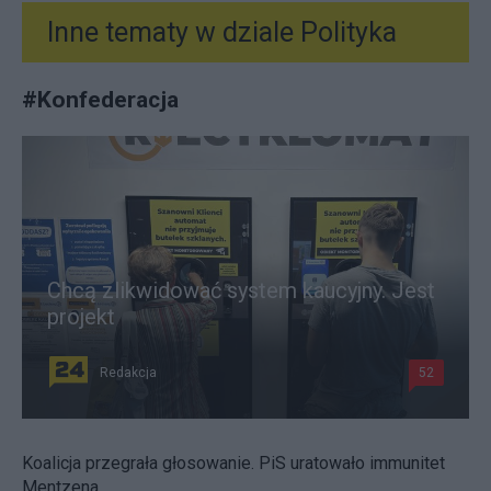
Inne tematy w dziale
Polityka
#
Konfederacja
Chcą zlikwidować system kaucyjny. Jest
projekt
Redakcja
52
Koalicja przegrała głosowanie. PiS uratowało immunitet
Mentzena