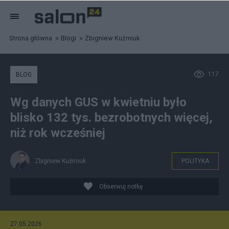
Strona główna
Blogi
Zbigniew Kuźmiuk
117
BLOG
Wg danych GUS w kwietniu było
blisko 132 tys. bezrobotnych więcej,
niż rok wcześniej
Zbigniew Kuźmiuk
POLITYKA
Obserwuj notkę
27.05.2026