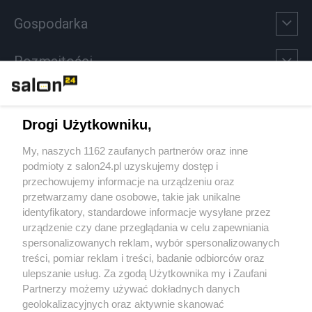
Gospodarka
Rozmaitości
Technologie
Drogi Użytkowniku,
Sport
My, naszych 1162 zaufanych partnerów oraz inne
podmioty z salon24.pl uzyskujemy dostęp i
Społeczeństwo
przechowujemy informacje na urządzeniu oraz
przetwarzamy dane osobowe, takie jak unikalne
Kultura
identyfikatory, standardowe informacje wysyłane przez
urządzenie czy dane przeglądania w celu zapewniania
spersonalizowanych reklam, wybór spersonalizowanych
treści, pomiar reklam i treści, badanie odbiorców oraz
ulepszanie usług. Za zgodą Użytkownika my i Zaufani
X
Facebook
Instagram
Youtube
Partnerzy możemy używać dokładnych danych
geolokalizacyjnych oraz aktywnie skanować