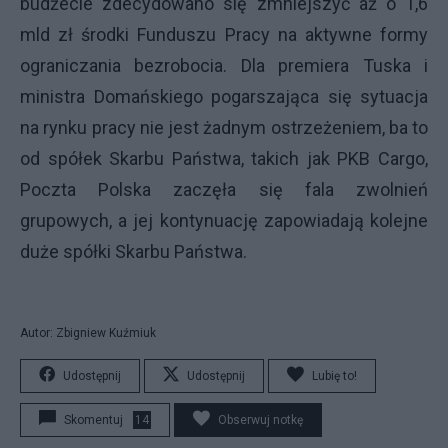
budżecie zdecydowano się zmniejszyć aż o 1,6
mld zł środki Funduszu Pracy na aktywne formy
ograniczania bezrobocia. Dla premiera Tuska i
ministra Domańskiego pogarszająca się sytuacja
na rynku pracy nie jest żadnym ostrzeżeniem, ba to
od spółek Skarbu Państwa, takich jak PKB Cargo,
Poczta Polska zaczęła się fala zwolnień
grupowych, a jej kontynuację zapowiadają kolejne
duże spółki Skarbu Państwa.
Autor: Zbigniew Kuźmiuk
Udostępnij
Udostępnij
Lubię to!
Skomentuj
14
Obserwuj notkę