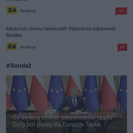
Redakcja
101
Kaczyński znowu namieszał? Stanowcza odpowiedź
Bosaka
Redakcja
88
#
Sondaż
Ze świecą szukać zwolenników rządu.
Duży ból głowy dla Donalda Tuska