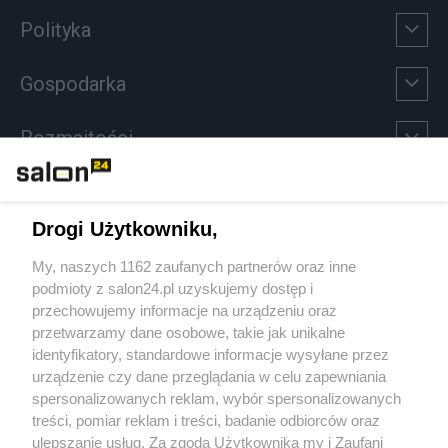
Polityka
Gospodarka
Rozmaitości
Technologie
Drogi Użytkowniku,
Sport
My, naszych 1162 zaufanych partnerów oraz inne
podmioty z salon24.pl uzyskujemy dostęp i
Społeczeństwo
przechowujemy informacje na urządzeniu oraz
przetwarzamy dane osobowe, takie jak unikalne
Kultura
identyfikatory, standardowe informacje wysyłane przez
urządzenie czy dane przeglądania w celu zapewniania
spersonalizowanych reklam, wybór spersonalizowanych
treści, pomiar reklam i treści, badanie odbiorców oraz
ulepszanie usług. Za zgodą Użytkownika my i Zaufani