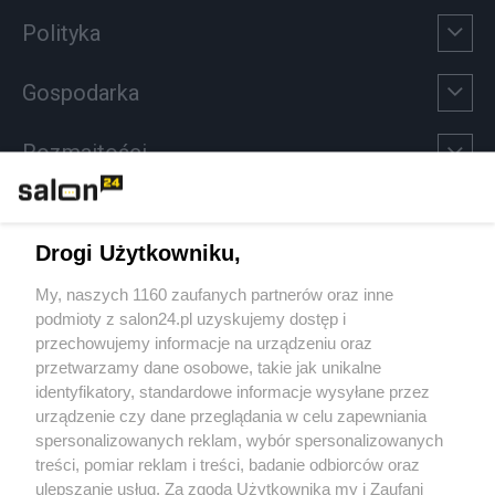
Polityka
Gospodarka
Rozmaitości
Technologie
Drogi Użytkowniku,
Sport
My, naszych 1160 zaufanych partnerów oraz inne
podmioty z salon24.pl uzyskujemy dostęp i
Społeczeństwo
przechowujemy informacje na urządzeniu oraz
przetwarzamy dane osobowe, takie jak unikalne
Kultura
identyfikatory, standardowe informacje wysyłane przez
urządzenie czy dane przeglądania w celu zapewniania
spersonalizowanych reklam, wybór spersonalizowanych
treści, pomiar reklam i treści, badanie odbiorców oraz
ulepszanie usług. Za zgodą Użytkownika my i Zaufani