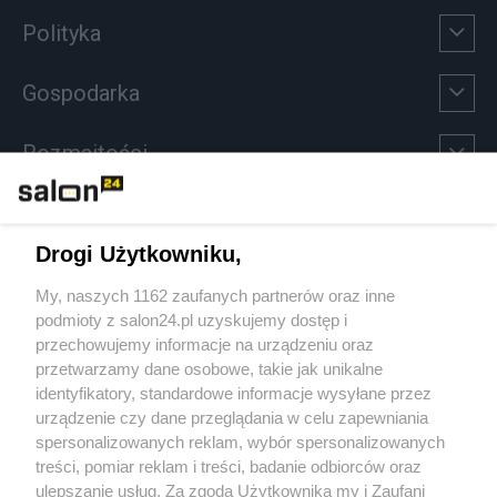
Polityka
Gospodarka
Rozmaitości
Technologie
Drogi Użytkowniku,
Sport
My, naszych 1162 zaufanych partnerów oraz inne
podmioty z salon24.pl uzyskujemy dostęp i
Społeczeństwo
przechowujemy informacje na urządzeniu oraz
przetwarzamy dane osobowe, takie jak unikalne
Kultura
identyfikatory, standardowe informacje wysyłane przez
urządzenie czy dane przeglądania w celu zapewniania
spersonalizowanych reklam, wybór spersonalizowanych
treści, pomiar reklam i treści, badanie odbiorców oraz
ulepszanie usług. Za zgodą Użytkownika my i Zaufani