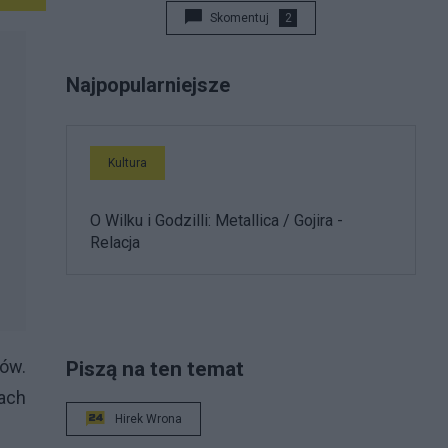
Skomentuj
2
Najpopularniejsze
Kultura
O Wilku i Godzilli: Metallica / Gojira -
Relacja
łów.
Piszą na ten temat
ach
Hirek Wrona