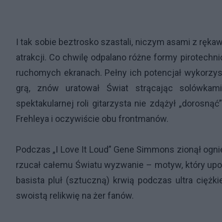
I tak sobie beztrosko szastali, niczym asami z ręk
atrakcji. Co chwilę odpalano różne formy pirotechn
ruchomych ekranach. Pełny ich potencjał wykorzy
grą, znów uratował Świat strącając solówkam
spektakularnej roli gitarzysta nie zdążył „dorosną
Frehleya i oczywiście obu frontmanów.
Podczas „I Love It Loud” Gene Simmons zionął ogni
rzucał całemu Światu wyzwanie – motyw, który upo
basista pluł (sztuczną) krwią podczas ultra ciężk
swoistą relikwię na żer fanów.