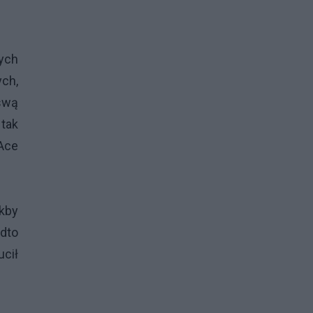
zych
ych,
swą
tak
 Ace
akby
adto
ucił