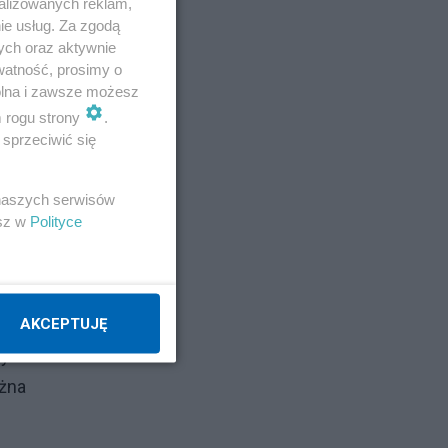
alizowanych reklam,
Fakt
ie usług. Za zgodą
zego
ych oraz aktywnie
watność, prosimy o
wolna i zawsze możesz
m rogu strony
.
98)
sprzeciwić się
wale
 naszych serwisów
esz w
Polityce
lny,
tych
wnie
AKCEPTUJĘ
cym
żna