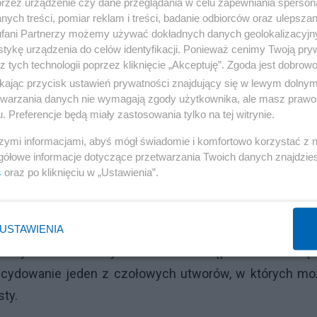
przez urządzenie czy dane przeglądania w celu zapewniania sperson
odczas którego Paul gestykulował palcami imitując łzy. 
ych treści, pomiar reklam i treści, badanie odbiorców oraz ulepszan
uczał zatracenia umiejętności generowania przebojów c
fani Partnerzy możemy używać dokładnych danych geolokalizacyjn
tykę urządzenia do celów identyfikacji. Ponieważ cenimy Twoją pry
z tych technologii poprzez kliknięcie „Akceptuję”. Zgoda jest dobro
ikając przycisk ustawień prywatności znajdujący się w lewym dolny
edynie dwa utwory: tytułowy hicior z
Psycho Circus
(19
etwarzania danych nie wymagają zgody użytkownika, ale masz prawo 
. Preferencje będą miały zastosowania tylko na tej witrynie.
c Boom
(2009). Oba krążki na chwilę przypomniały o ch
szymi informacjami, abyś mógł świadomie i komfortowo korzystać z
gółowe informacje dotyczące przetwarzania Twoich danych znajdzi
s
oraz po kliknięciu w „Ustawienia”.
alny na otwarcie, zamknięcie, środek setu. Nieśmierte
 i mruczącymi, zawadiackimi partiami basu. Jeden z 
no „Shout it Out Loud”, bardziej przebojowa odsłona, ró
USTAWIENIA
u klasycznemu heavy metalowi nastąpił w miażdżą
decydowanie jeden z czołowych utworów, w których mo
ty.