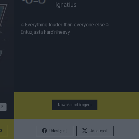
Ignatius
♤Everything louder than everyone else♤
Entuzjasta hard'n'heavy
Nowości od blogera
2
G
Udostępnij
Udostępnij