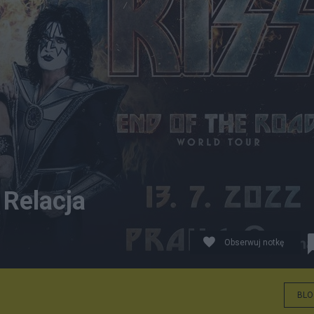
 Relacja
Obserwuj notkę
BLO