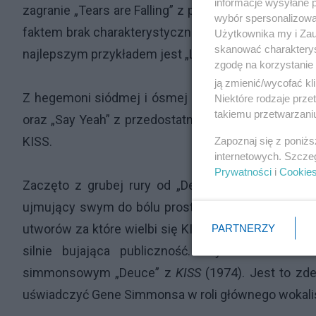
informacje wysyłane 
zagranie „Tears are Falling” z płyty
Asylum
(1985), p
wybór spersonalizowan
faktem brak charakterystycznej stylizacji nie wykl
Użytkownika my i Zau
skanować charakterys
najlepszym przykładem jest „Lick It Up”.
zgodę na korzystanie 
ją zmienić/wycofać kl
Z hegemoni siódmej i ósmej dekady wyłamały się j
Niektóre rodzaje prz
takiemu przetwarzaniu
oraz „Say Yeah” z przedostatniego długograja
Soni
KISS.
Zapoznaj się z poniż
internetowych. Szcze
Prywatności
i
Cookie
Zaczęto z grubej rury od „Detroit Rock City” - ide
ujmujący swym do bólu prostym, pulsującym riffem
utworów za które wielbi się KISS. Jako drugi odpalo
PARTNERZY
silnie bujająca publiczność. Szybki zwrot k
simmonsowym „Deuce” z
KISS
(1974). Jest to z
uświadczyć Gene Simmonsa w roli głównego wokalis