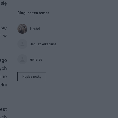
się
Blogi na ten temat
 się
kierdel
r. w
Janusz Arkadiusz
ego
generee
ych
alne
Napisz notkę
ełni
jest
ych