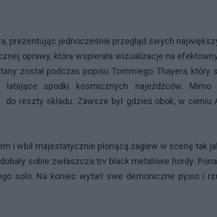
awa, prezentując jednocześnie przegląd swych najwięks
icznej oprawy, która wspierała wizualizacje na efektown
stany został podczas popisu Tommiego Thayera, który 
i latające spodki kosmicznych najeźdźców. Mimo 
ć” do reszty składu. Zawsze był gdzieś obok, w cieniu
em i wbił majestatycznie płonącą żagiew w scenę tak j
dobały sobie zwłaszcza trv black metalowe hordy. Pon
iego solo. Na koniec wytarł swe demoniczne pysio i rz