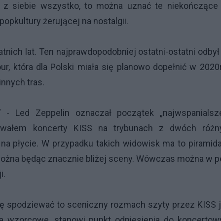
ć z siebie wszystko, to można uznać te niekończące 
opkultury żerującej na nostalgii.
nich lat. Ten najprawdopodobniej ostatni-ostatni odbył
r, która dla Polski miała się planowo dopełnić w 2020
innych tras.
” - Led Zeppelin oznaczał początek „najwspanialsz
ywałem koncerty KISS na trybunach z dwóch różn
 na płycie. W przypadku takich widowisk ma to piramid
ożna będąc znacznie bliżej sceny. Wówczas można w p
i.
ię spodziewać to sceniczny rozmach szyty przez KISS 
 wzorcowe, stanowi punkt odniesienia do koncertow