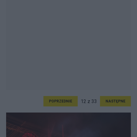
12 z 33
POPRZEDNIE
NASTĘPNE