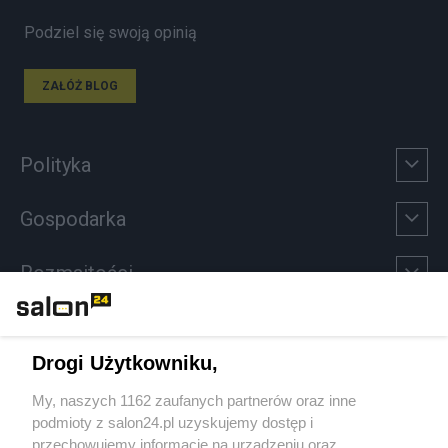
Podziel się swoją opinią
ZAŁÓŻ BLOG
Polityka
Gospodarka
Rozmaitości
Technologie
Drogi Użytkowniku,
Sport
My, naszych 1162 zaufanych partnerów oraz inne
podmioty z salon24.pl uzyskujemy dostęp i
Społeczeństwo
przechowujemy informacje na urządzeniu oraz