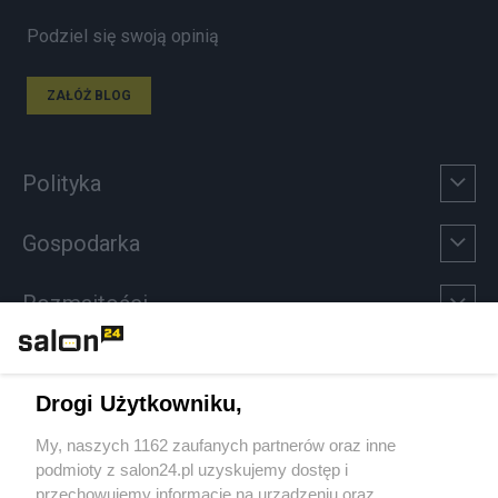
Podziel się swoją opinią
ZAŁÓŻ BLOG
Polityka
Gospodarka
Rozmaitości
Technologie
Drogi Użytkowniku,
Sport
My, naszych 1162 zaufanych partnerów oraz inne
podmioty z salon24.pl uzyskujemy dostęp i
Społeczeństwo
przechowujemy informacje na urządzeniu oraz