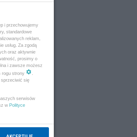
ęp i przechowujemy
ory, standardowe
alizowanych reklam,
E
ie usług. Za zgodą
ych oraz aktywnie
watność, prosimy o
wolna i zawsze możesz
m rogu strony
.
sprzeciwić się
 naszych serwisów
esz w
Polityce
AKCEPTUJĘ