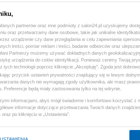
niku,
fanych partnerów oraz inne podmioty z salon24.pl uzyskujemy dost
niu oraz przetwarzamy dane osobowe, takie jak unikalne identyfikat
przez urządzenie czy dane przeglądania w celu zapewniania sperson
4 z 33
POPRZEDNIE
NASTĘPN
ych treści, pomiar reklam i treści, badanie odbiorców oraz ulepszan
fani Partnerzy możemy używać dokładnych danych geolokalizacyjn
tykę urządzenia do celów identyfikacji. Ponieważ cenimy Twoją pry
z tych technologii poprzez kliknięcie „Akceptuję”. Zgoda jest dobro
ikając przycisk ustawień prywatności znajdujący się w lewym dolny
etwarzania danych nie wymagają zgody użytkownika, ale masz prawo 
. Preferencje będą miały zastosowania tylko na tej witrynie.
szymi informacjami, abyś mógł świadomie i komfortowo korzystać z
gółowe informacje dotyczące przetwarzania Twoich danych znajdzi
s
oraz po kliknięciu w „Ustawienia”.
USTAWIENIA