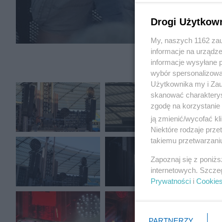
Drogi Użytkow
My, naszych 1162 zau
informacje na urządze
informacje wysyłane 
wybór spersonalizowan
Użytkownika my i Zau
skanować charakterys
zgodę na korzystanie 
ją zmienić/wycofać kl
Niektóre rodzaje prz
takiemu przetwarzaniu
Zapoznaj się z poniż
internetowych. Szcze
Prywatności
i
Cookie
PARTNERZY