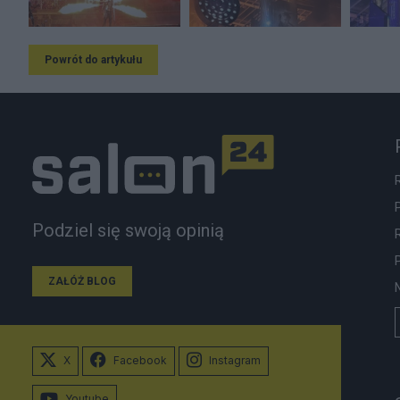
Powrót do artykułu
Podziel się swoją opinią
ZAŁÓŻ BLOG
X
Facebook
Instagram
Youtube