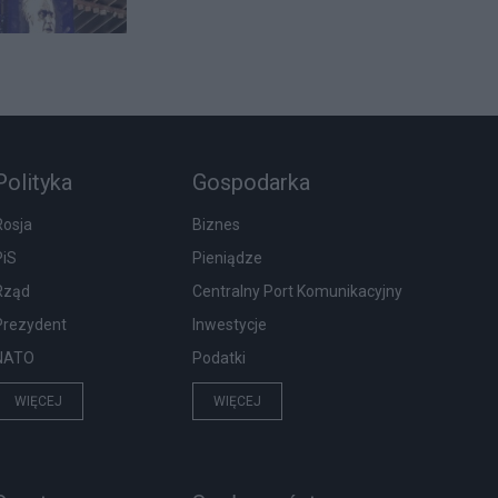
Polityka
Gospodarka
Rosja
Biznes
PiS
Pieniądze
Rząd
Centralny Port Komunikacyjny
Prezydent
Inwestycje
NATO
Podatki
WIĘCEJ
WIĘCEJ