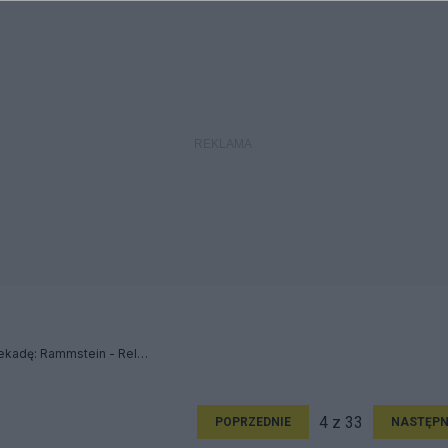
Ich serca płoną trzecią dekadę: Rammstein - Relacja
4 z 33
POPRZEDNIE
NASTĘPN