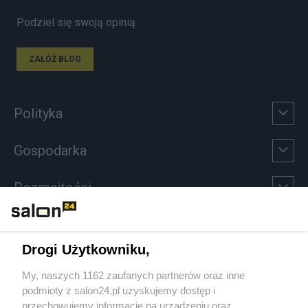
Podziel się swoją opinią
ZAŁÓŻ BLOG
Polityka
Gospodarka
Rozmaitości
Technologie
Drogi Użytkowniku,
Sport
My, naszych 1162 zaufanych partnerów oraz inne
podmioty z salon24.pl uzyskujemy dostęp i
Społeczeństwo
przechowujemy informacje na urządzeniu oraz