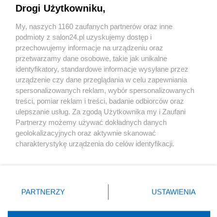
Drogi Użytkowniku,
Sport
My, naszych 1160 zaufanych partnerów oraz inne
podmioty z salon24.pl uzyskujemy dostęp i
Społeczeństwo
przechowujemy informacje na urządzeniu oraz
przetwarzamy dane osobowe, takie jak unikalne
Kultura
identyfikatory, standardowe informacje wysyłane przez
urządzenie czy dane przeglądania w celu zapewniania
spersonalizowanych reklam, wybór spersonalizowanych
treści, pomiar reklam i treści, badanie odbiorców oraz
ulepszanie usług. Za zgodą Użytkownika my i Zaufani
X
Facebook
Instagram
Youtube
Partnerzy możemy używać dokładnych danych
geolokalizacyjnych oraz aktywnie skanować
charakterystykę urządzenia do celów identyfikacji.
Web Content Media sp. z o. o. © 2022
Ponieważ cenimy Twoją prywatność, prosimy o zgodę na
korzystanie z tych technologii poprzez kliknięcie
„Akceptuję”. Zgoda jest dobrowolna i zawsze możesz ją
Pomoc
O nas
Praca
Reklama
Kontakt
zmienić/wycofać klikając przycisk ustawień prywatności
PARTNERZY
USTAWIENIA
znajdujący się w lewym dolnym rogu strony
. Niektóre
rodzaje przetwarzania danych nie wymagają zgody