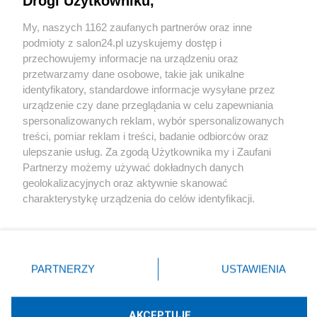
Drogi Użytkowniku,
Sport
My, naszych 1162 zaufanych partnerów oraz inne
podmioty z salon24.pl uzyskujemy dostęp i
Społeczeństwo
przechowujemy informacje na urządzeniu oraz
przetwarzamy dane osobowe, takie jak unikalne
Kultura
identyfikatory, standardowe informacje wysyłane przez
urządzenie czy dane przeglądania w celu zapewniania
spersonalizowanych reklam, wybór spersonalizowanych
treści, pomiar reklam i treści, badanie odbiorców oraz
ulepszanie usług. Za zgodą Użytkownika my i Zaufani
X
Facebook
Instagram
Youtube
Partnerzy możemy używać dokładnych danych
geolokalizacyjnych oraz aktywnie skanować
charakterystykę urządzenia do celów identyfikacji.
Web Content Media sp. z o. o. © 2022
Ponieważ cenimy Twoją prywatność, prosimy o zgodę na
korzystanie z tych technologii poprzez kliknięcie
„Akceptuję”. Zgoda jest dobrowolna i zawsze możesz ją
Pomoc
O nas
Praca
Reklama
Kontakt
zmienić/wycofać klikając przycisk ustawień prywatności
PARTNERZY
USTAWIENIA
znajdujący się w lewym dolnym rogu strony
. Niektóre
rodzaje przetwarzania danych nie wymagają zgody
użytkownika, ale masz prawo sprzeciwić się takiemu
AKCEPTUJĘ