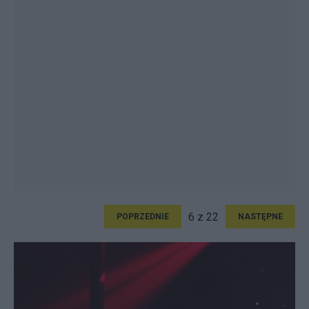
6 z 22
POPRZEDNIE
NASTĘPNE