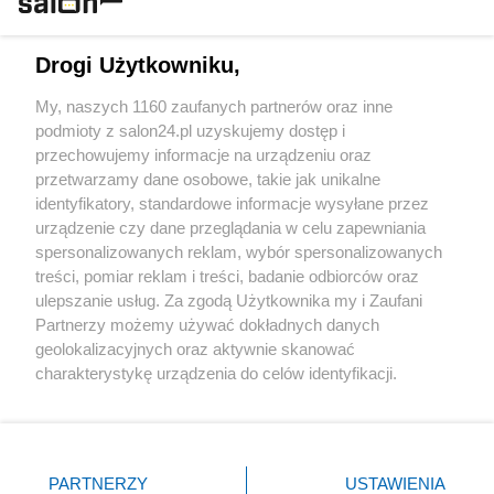
Technologie
Drogi Użytkowniku,
Sport
My, naszych 1160 zaufanych partnerów oraz inne
podmioty z salon24.pl uzyskujemy dostęp i
Społeczeństwo
przechowujemy informacje na urządzeniu oraz
przetwarzamy dane osobowe, takie jak unikalne
Kultura
identyfikatory, standardowe informacje wysyłane przez
urządzenie czy dane przeglądania w celu zapewniania
spersonalizowanych reklam, wybór spersonalizowanych
treści, pomiar reklam i treści, badanie odbiorców oraz
ulepszanie usług. Za zgodą Użytkownika my i Zaufani
X
Facebook
Instagram
Youtube
Partnerzy możemy używać dokładnych danych
geolokalizacyjnych oraz aktywnie skanować
charakterystykę urządzenia do celów identyfikacji.
Web Content Media sp. z o. o. © 2022
Ponieważ cenimy Twoją prywatność, prosimy o zgodę na
korzystanie z tych technologii poprzez kliknięcie
„Akceptuję”. Zgoda jest dobrowolna i zawsze możesz ją
Pomoc
O nas
Praca
Reklama
Kontakt
zmienić/wycofać klikając przycisk ustawień prywatności
PARTNERZY
USTAWIENIA