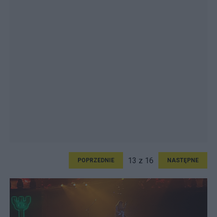
13 z 16
POPRZEDNIE
NASTĘPNE