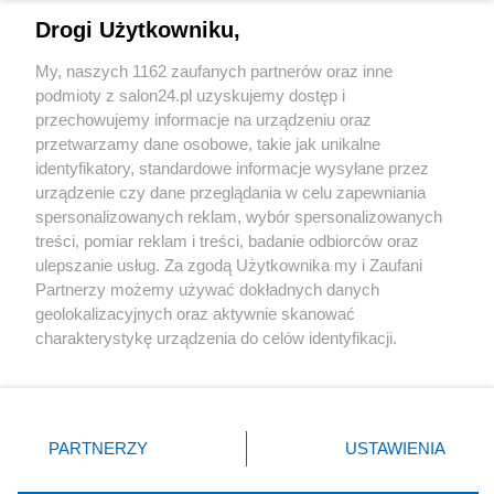
Drogi Użytkowniku,
Sport
My, naszych 1162 zaufanych partnerów oraz inne
podmioty z salon24.pl uzyskujemy dostęp i
Społeczeństwo
przechowujemy informacje na urządzeniu oraz
przetwarzamy dane osobowe, takie jak unikalne
Kultura
identyfikatory, standardowe informacje wysyłane przez
urządzenie czy dane przeglądania w celu zapewniania
spersonalizowanych reklam, wybór spersonalizowanych
treści, pomiar reklam i treści, badanie odbiorców oraz
ulepszanie usług. Za zgodą Użytkownika my i Zaufani
X
Facebook
Instagram
Youtube
Partnerzy możemy używać dokładnych danych
geolokalizacyjnych oraz aktywnie skanować
charakterystykę urządzenia do celów identyfikacji.
Web Content Media sp. z o. o. © 2022
Ponieważ cenimy Twoją prywatność, prosimy o zgodę na
korzystanie z tych technologii poprzez kliknięcie
„Akceptuję”. Zgoda jest dobrowolna i zawsze możesz ją
Pomoc
O nas
Praca
Reklama
Kontakt
zmienić/wycofać klikając przycisk ustawień prywatności
PARTNERZY
USTAWIENIA
znajdujący się w lewym dolnym rogu strony
. Niektóre
rodzaje przetwarzania danych nie wymagają zgody